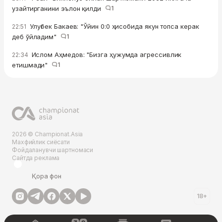
узайтирганини эълон қилди
1
Улуғбек Бакаев: "Ўйин 0:0 ҳисобида якун топса керак
22:51
деб ўйладим"
1
Ислом Аҳмедов: "Бизга ҳужумда агрессивлик
22:34
етишмади"
1
2026 © Championat.Asia
Махфийлик сиёсати
Фойдаланувчи шартномаси
Сайтда реклама
Қора фон
18+