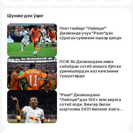
Шунингдек ўқинг
Плеттенберг "Лейпциг"
Диомандe учун "Реал"дан
сўраган суммани ошкор қилди
ПСЖ Ян Диомандeни нима
сабабдан сотиб олишга бўлган
уринишлардан воз кечганини
тушунтирди
"Реал" Диомандени
"Лейпциг"дан 100+ млн еврога
сотиб олди. Вингер билан
шартнома 2031 йилнинг ёзига
қадар амал қилади