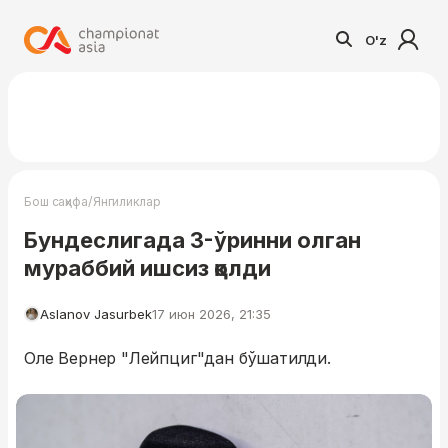
O'z
/
Бош саҳифа
Янгиликлар
Бундеслигада 3-ўринни олган
мураббий ишсиз қолди
Aslanov Jasurbek
17 июн 2026, 21:35
Оле Вернер "Лейпциг"дан бўшатилди.