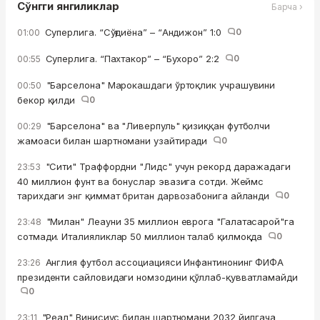
Сўнгги янгиликлар
Барча ›
Суперлига. “Сўғдиёна” – “Андижон” 1:0
0
01:00
Суперлига. “Пахтакор” – “Бухоро” 2:2
0
00:55
"Барселона" Марокашдаги ўртоқлик учрашувини
00:50
бекор қилди
0
"Барселона" ва "Ливерпуль" қизиққан футболчи
00:29
жамоаси билан шартномани узайтиради
0
"Сити" Траффордни "Лидс" учун рекорд даражадаги
23:53
40 миллион фунт ва бонуслар эвазига сотди. Жеймс
тарихдаги энг қиммат британ дарвозабонига айланди
0
"Милан" Леауни 35 миллион еврога "Галатасарой"га
23:48
сотмади. Италияликлар 50 миллион талаб қилмоқда
0
Англия футбол ассоциацияси Инфантинонинг ФИФА
23:26
президенти сайловидаги номзодини қўллаб-қувватламайди
0
"Реал" Винисиус билан шартномани 2032 йилгача
23:11