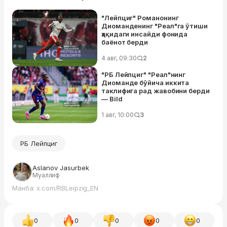
"Лейпциг" Романонинг
Диомандeнинг "Реал"га ўтиши
ҳақидаги инсайди фонида
баёнот берди
4 авг, 09:30
2
"РБ Лейпциг" "Реал"нинг
Диомандe бўйича иккита
таклифига рад жавобини берди
— Bild
1 авг, 10:00
3
РБ Лейпциг
Aslanov Jasurbek
Муаллиф
Манба: x.com/RBLeipzig_EN
0
0
0
0
0