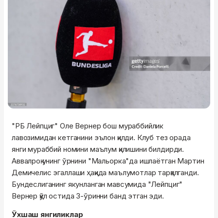
"РБ Лейпциг" Оле Вернер бош мураббийлик
лавозимидан кетганини эълон қилди. Клуб тез орада
янги мураббий номини маълум қилишини билдирди.
Аввалроқ унинг ўрнини "Мальорка"да ишлаётган Мартин
Демичелис эгаллаши ҳақида маълумотлар тарқалганди.
Бундеслиганинг якунланган мавсумида "Лейпциг"
Вернер қўл остида 3-ўринни банд этган эди.
Ўхшаш янгиликлар