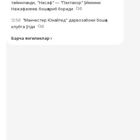
тайинланди, "Насаф" — "Пахтакор" ўйинини
Нажафалиев бошқариб боради
0
"Манчестер Юнайтед" дарвозабони бошқа
12:58
клубга ўтди
0
Барча янгиликлар ›