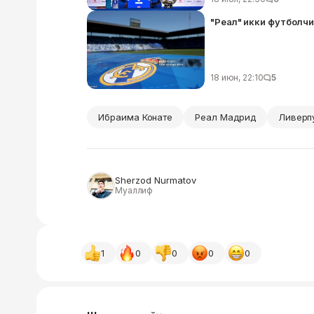
"Реал" икки футболч
18 июн, 22:10
5
Ибраима Конате
Реал Мадрид
Ливерп
Sherzod Nurmatov
Муаллиф
1
0
0
0
0