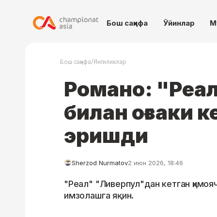
Бош саҳифа
Ўйинлар
М
/
Бош саҳифа
Янгиликлар
Романо: "Реа
билан оғзаки 
эришди
Sherzod Nurmatov
2 июн 2026, 18:46
"Реал" "Ливерпул"дан кетган ҳимо
имзолашга яқин.