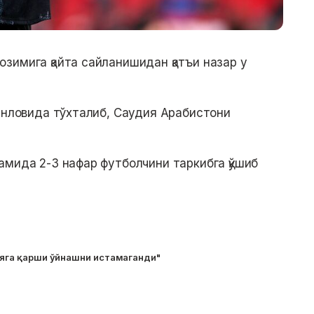
зимига қайта сайланишидан қатъи назар у
танловида тўхталиб, Саудия Арабистони
амида 2-3 нафар футболчини таркибга қўшиб
лияга қарши ўйнашни истамаганди"