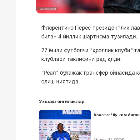
Флорентино Перес президентлик лаво
билан 4 йиллик шартнома тузилади.
27 ёшли футболчи "қироллик клуби" 
клублари таклифини рад қилди.
"Реал" бўлажак трансфер ойнасида к
олиш ниятида.
Ўхшаш янгиликлар
Конате: "Ҳеч ким Анг
18 июл, 22:30
0