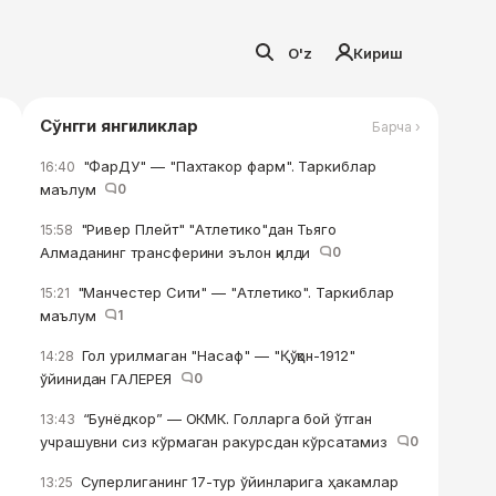
O'z
Кириш
Сўнгги янгиликлар
Барча ›
"ФарДУ" — "Пахтакор фарм". Таркиблар
16:40
маълум
0
"Ривер Плейт" "Атлетико"дан Тьяго
15:58
Алмаданинг трансферини эълон қилди
0
"Манчестер Сити" — "Атлетико". Таркиблар
15:21
маълум
1
Гол урилмаган "Насаф" — "Қўқон-1912"
14:28
ўйинидан ГАЛЕРЕЯ
0
“Бунёдкор” — ОКМК. Голларга бой ўтган
13:43
учрашувни сиз кўрмаган ракурсдан кўрсатамиз
0
Суперлиганинг 17-тур ўйинларига ҳакамлар
13:25