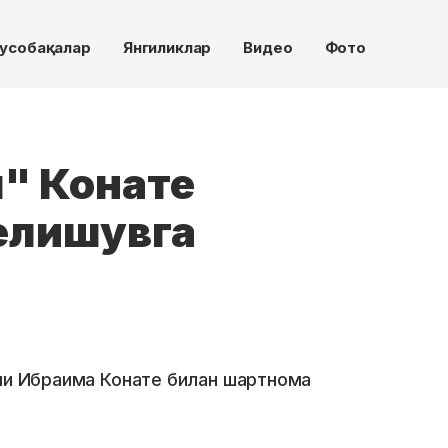
усобақалар
Янгиликлар
Видео
Фото
л" Конате
келишувга
ячи Ибраима Конате билан шартнома