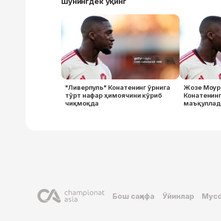
Шунингдек ўқинг
"Ливерпуль" Конатенинг ўрнига
Жозе Моур
тўрт нафар ҳимоячини кўриб
Конатенинг
чиқмоқда
маъқуллад
Бош саҳифа
Ўйинлар
Мусо