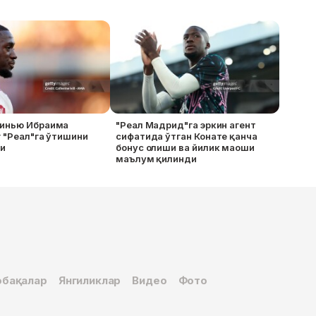
инью Ибраима
"Реал Мадрид"га эркин агент
 "Реал"га ўтишини
сифатида ўтган Конате қанча
и
бонус олиши ва йилик маоши
маълум қилинди
бақалар
Янгиликлар
Видео
Фото