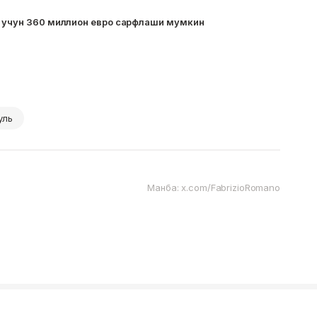
и учун 360 миллион евро сарфлаши мумкин
уль
Манба: x.com/FabrizioRomano