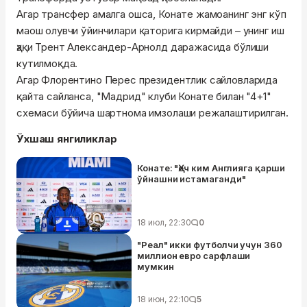
Агар трансфер амалга ошса, Конате жамоанинг энг кўп
маош олувчи ўйинчилари қаторига кирмайди – унинг иш
ҳақи Трент Александер-Арнолд даражасида бўлиши
кутилмоқда.
Агар Флорентино Перес президентлик сайловларида
қайта сайланса, "Мадрид" клуби Конате билан "4+1"
схемаси бўйича шартнома имзолаши режалаштирилган.
Ўхшаш янгиликлар
Конате: "Ҳеч ким Англияга қарши
ўйнашни истамаганди"
18 июл, 22:30
0
"Реал" икки футболчи учун 360
миллион евро сарфлаши
мумкин
18 июн, 22:10
5