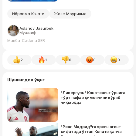
Ибраима Конате
Жозе Моуринью
Aslanov Jasurbek
Муаллиф
Манба: Cadena SER
2
1
0
0
0
Шунингдек ўқинг
"Ливерпуль" Конатенинг ўрнига
тўрт нафар ҳимоячини кўриб
чиқмоқда
"Реал Мадрид"га эркин агент
сифатида ўтган Конате қанча