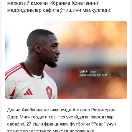
марказий ҳимоячи Ибраима Конатенинг
мадридликлар сафига ўтишини маъқуллади.
Давид Алабанинг кетиши ҳамда Антонио Рюдигер ва
Эдер Милитаодаги тез-тез учрайдиган жароҳатлар
сабабли, 27 ёшли франциялик футболчи "Реал" учун
трансферда устувор мақсад ҳисобланади.