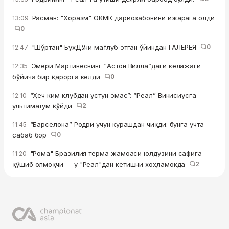
Расман: "Хоразм" ОКМК дарвозабонини ижарага олди
13:09
0
"Шўртан" БухДУни мағлуб этган ўйиндан ГАЛЕРЕЯ
0
12:47
Эмери Мартинеснинг “Астон Вилла”даги келажаги
12:35
бўйича бир қарорга келди
0
“Ҳеч ким клубдан устун эмас”: “Реал” Винисиусга
12:10
ультиматум қўйди
2
“Барселона” Родри учун курашдан чиқди: бунга учта
11:45
сабаб бор
0
"Рома" Бразилия терма жамоаси юлдузини сафига
11:20
қўшиб олмоқчи — у "Реал"дан кетишни хоҳламоқда
2