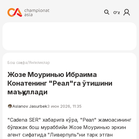
O'z
/
Бош саҳифа
Янгиликлар
Жозе Моуринью Ибраима
Конатенинг "Реал"га ўтишини
маъқуллади
Aslanov Jasurbek
3 июн 2026, 11:35
"Cadena SER" хабарига кўра, "Реал" жамоасининг
бўлажак бош мураббийи Жозе Моуринью эркин
агент сифатида "Ливерпуль"ни тарк этган