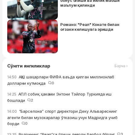
бонус олиши ва йилик маоши
маълум қилинди
Романо: "Реал" Конате билан
оғзаки келишувга эришди
Сўнгги янгиликлар
Барча ›
АҚШ шаҳарлари ФИФА ваъда қилган миллионлаб
14:50
долларни кутмоқда
0
АПЛ собиқ ҳаками Энтони Тэйлор Туркияда иш
14:25
бошлади
2
“Барселона” спорт директори Деку Альвареснинг
14:00
агенти билан музокаралар ўтказиш учун Мадридга учиб
борди
0
Родрининг “Реал”га ўтиши деярли барбод бўлди!
3
13:35