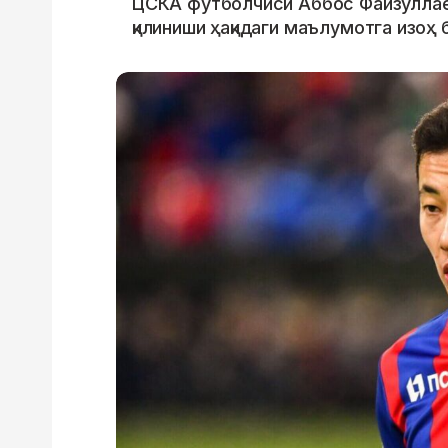
ЦСКА футболчиси Аббос Файзуллае
қилиниши ҳақидаги маълумотга изоҳ 