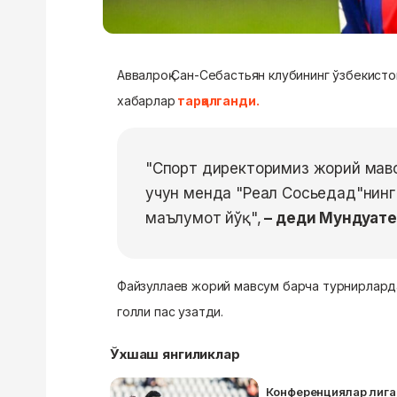
Аввалроқ Сан-Себастьян клубининг ўзбекистон
хабарлар
тарқалганди.
"Спорт директоримиз жорий мавс
учун менда "Реал Сосьедад"нинг 
маълумот йўқ",
– деди Мундуате
Файзуллаев жорий мавсум барча турнирларда 
голли пас узатди.
Ўхшаш янгиликлар
Конференциялар лига