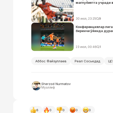
мағлубиятга учради ва
30 июл, 23:25
9
Конференциялар лига
биринчи ўйинда дуран
23 июл, 00:46
1
Аббос Файзуллаев
Реал Сосьедад
ЦС
Sherzod Nurmatov
Муаллиф
6
0
0
0
0