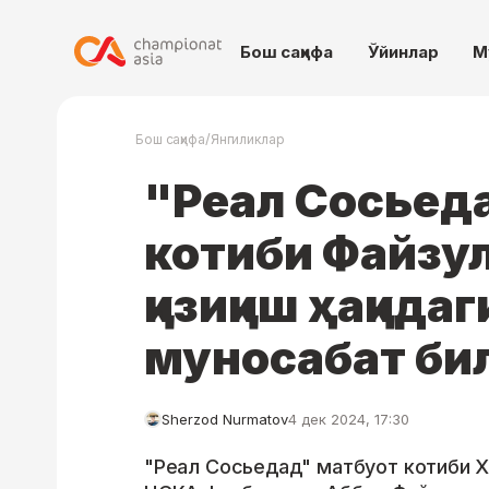
Бош саҳифа
Ўйинлар
М
/
Бош саҳифа
Янгиликлар
"Реал Сосьед
котиби Файзул
қизиқиш ҳақида
муносабат би
Sherzod Nurmatov
4 дек 2024, 17:30
"Реал Сосьедад" матбуот котиби 