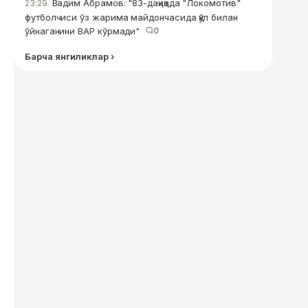
Вадим Абрамов: "83-дақиқада "Локомотив"
23:29
футболчиси ўз жарима майдончасида қўл билан
ўйнаганини ВАР кўрмади"
0
Барча янгиликлар ›