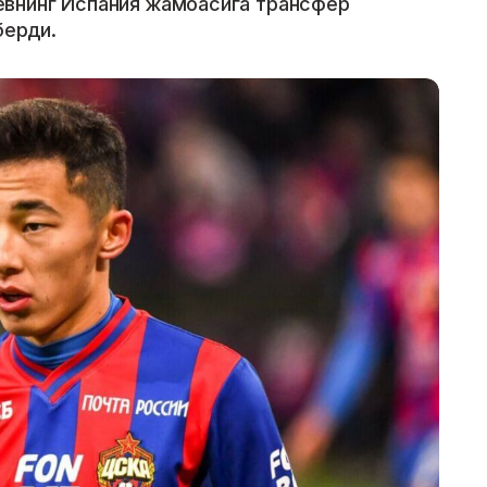
внинг Испания жамоасига трансфер
берди.