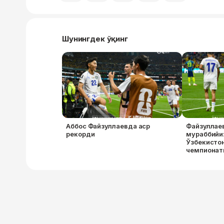
Шунингдек ўқинг
Аббос Файзуллаевда аср
Файзуллае
рекорди
мураббийи:
Ўзбекисто
чемпионат
урганидан
хурсандма