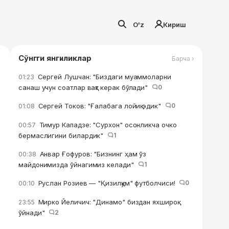
O'z
Кириш
Сўнгги янгиликлар
Барча ›
Сергей Лушчан: "Биздаги муаммоларни
01:23
санаш учун соатлар вақт керак бўлади"
0
Сергей Токов: "Ғалабага лойиқ эдик"
0
01:08
Тимур Кападзе: "Сурхон" осонликча очко
00:57
бермаслигини билардик"
1
Анвар Ғофуров: "Бизнинг ҳам ўз
00:38
майдонимизда ўйнагимиз келади"
1
Руслан Розиев — "Қизилқум" футболчиси!
0
00:10
Мирко Йеличич: "Динамо" биздан яхшироқ
23:55
ўйнади"
2