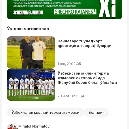
Ўхшаш янгиликлар
Каннаваро "Бунёдкор"
қароргоҳига ташриф буюрди
1 авг, 21:02
5
Ўзбекистон миллий терма
жамоаси октябрь ойида
Жанубий Корея билан ўйнайди
28 июл, 12:11
4
Ўзбекистон миллий терма жамоаси
Боливия
Mirjalol Normatov