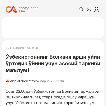
O'z
/
Бош саҳифа
Янгиликлар
Ўзбекистоннинг Боливия қарши ўйин
ўртоқлик ўйини учун асосий таркиби
маълум!
Mirjalol Normatov
24 мар 2023, 21:36
Соат 23:00дан Ўзбекистон ва Боливия термалари
иштирокидаги баҳс старт олади. Ушбу учрашув
учун Ўзбекистон термасининг таркиби маълум