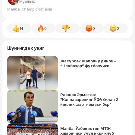
Муаллиф
Манба: championat.asia
14
0
1
0
0
Шунингдек ўқинг
Жасурбек Жалолиддинов –
“Навбаҳор” футболчиси
Равшан Эрматов:
"Каннаваронинг ЎФА билан 2
йиллик шартномаси бор"
Манба: Ўзбекистон МТЖ
ҳимоячиси учун икки клуб