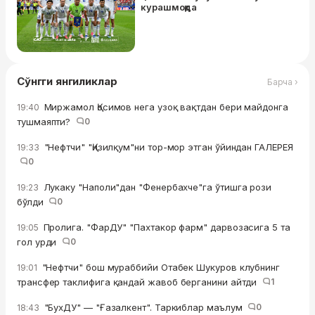
курашмоқда
Сўнгги янгиликлар
Барча ›
Миржамол Қосимов нега узоқ вақтдан бери майдонга
19:40
тушмаяпти?
0
"Нефтчи" "Қизилқум"ни тор-мор этган ўйиндан ГАЛЕРЕЯ
19:33
0
Лукаку "Наполи"дан "Фенербахче"га ўтишга рози
19:23
бўлди
0
Пролига. "ФарДУ" "Пахтакор фарм" дарвозасига 5 та
19:05
гол урди
0
"Нефтчи" бош мураббийи Отабек Шукуров клубнинг
19:01
трансфер таклифига қандай жавоб берганини айтди
1
"БухДУ" — "Ғазалкент". Таркиблар маълум
0
18:43