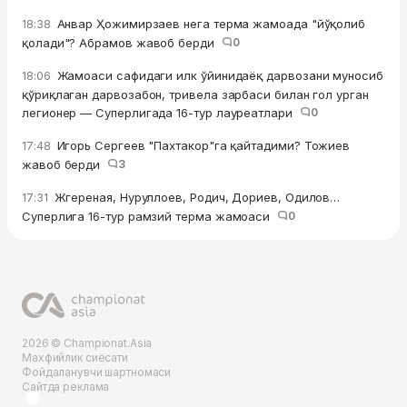
Анвар Ҳожимирзаев нега терма жамоада "йўқолиб
18:38
қолади"? Абрамов жавоб берди
0
Жамоаси сафидаги илк ўйинидаёқ дарвозани муносиб
18:06
қўриқлаган дарвозабон, тривела зарбаси билан гол урган
легионер — Суперлигада 16-тур лауреатлари
0
Игорь Сергеев "Пахтакор"га қайтадими? Тожиев
17:48
жавоб берди
3
Жгереная, Нуруллоев, Родич, Дориев, Одилов…
17:31
Суперлига 16-тур рамзий терма жамоаси
0
2026 © Championat.Asia
Махфийлик сиёсати
Фойдаланувчи шартномаси
Сайтда реклама