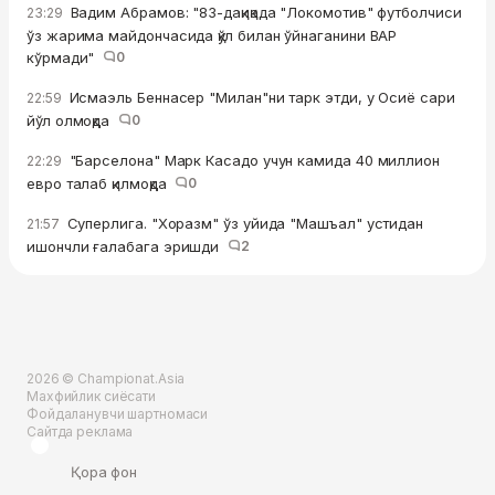
Вадим Абрамов: "83-дақиқада "Локомотив" футболчиси
23:29
ўз жарима майдончасида қўл билан ўйнаганини ВАР
кўрмади"
0
Исмаэль Беннасер "Милан"ни тарк этди, у Осиё сари
22:59
йўл олмоқда
0
"Барселона" Марк Касадо учун камида 40 миллион
22:29
евро талаб қилмоқда
0
Суперлига. "Хоразм" ўз уйида "Машъал" устидан
21:57
ишончли ғалабага эришди
2
2026 © Championat.Asia
Махфийлик сиёсати
Фойдаланувчи шартномаси
Сайтда реклама
Қора фон