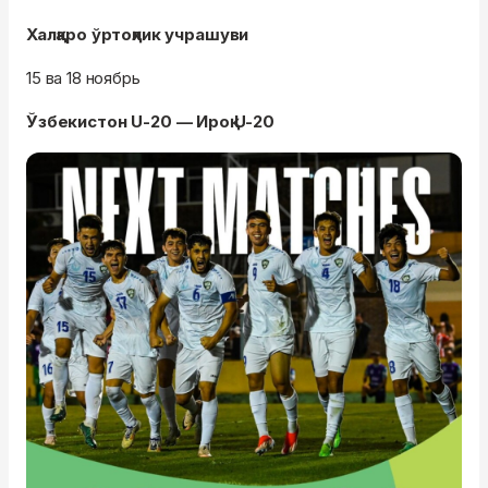
Халқаро ўртоқлик учрашуви
15 ва 18 ноябрь
Ўзбекистон U-20 — Ироқ U-20