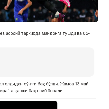
иев асосий таркибда майдонга тушди ва 65-
ал олдидан сўнгги баҳс бўлди. Жамоа 13 май
ра"га қарши баҳс олиб боради.