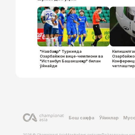
"Навбаҳор" Туркияда
Келишилга
Озарбайжон вице-чемпиони ва
Озарбайжо
"Истанбул Башакшеҳир" билан
Конференц
ўйнайди
четлаштир
Бош саҳифа
Ўйинлар
Мусо
2026 © Championat.Asia
Махфийлик сиёсати
Фойдаланувчи ша