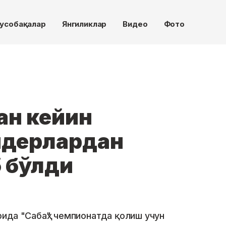
усобақалар
Янгиликлар
Видео
Фото
н кейин
айдерлардан
 бўлди
ида "Сабаҳ" чемпионатда қолиш учун