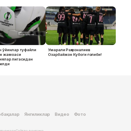
н ўйинлар туфайли
Умарали Раҳмоналиев
н жамоаси
Озарбайжон Кубоги ғолиби!
иялар лигасидан
илди
бақалар
Янгиликлар
Видео
Фото
ртномаси
Сайтда реклама