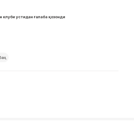
н клуби устидан ғалаба қозонди
аҳ