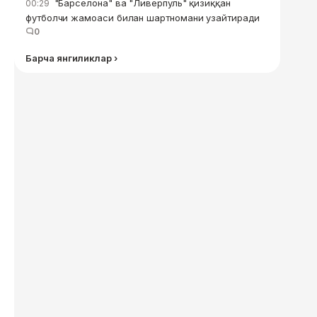
"Барселона" ва "Ливерпуль" қизиққан
00:29
футболчи жамоаси билан шартномани узайтиради
0
Барча янгиликлар ›