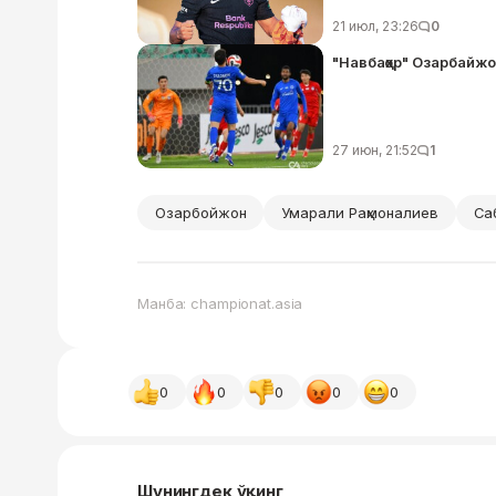
21 июл, 23:26
0
"Навбаҳор" Озарбайжо
27 июн, 21:52
1
Озарбойжон
Умарали Раҳмоналиев
Саб
Манба: championat.asia
0
0
0
0
0
Шунингдек ўқинг