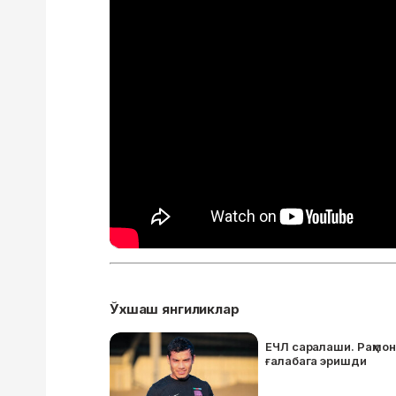
Ўхшаш янгиликлар
ЕЧЛ саралаши. Раҳмон
ғалабага эришди