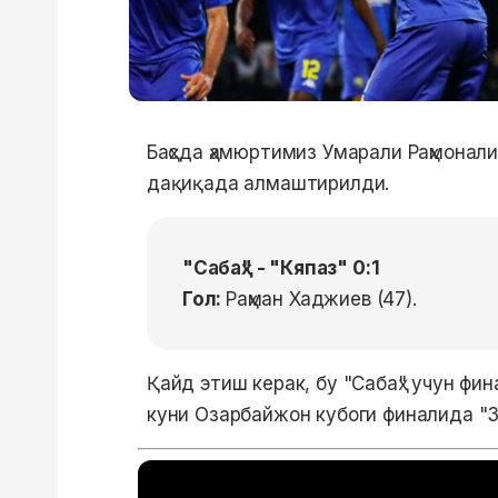
Баҳсда ҳамюртимиз Умарали Раҳмонал
дақиқада алмаштирилди.
"Сабаҳ" - "Кяпаз" 0:1
Гол:
Раҳман Хаджиев (47).
Қайд этиш керак, бу "Сабаҳ" учун фин
куни Озарбайжон кубоги финалида "Зи