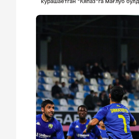
курашаётган "Кяпаз"га мағлуб бўлд