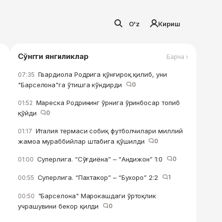
O'z
Кириш
Сўнгги янгиликлар
Барча ›
Гвардиола Родрига қўнғироқ қилиб, уни
07:35
"Барселона"га ўтишга кўндирди
0
Мареска Родрининг ўрнига ўринбосар топиб
01:52
қўйди
0
Италия термаси собиқ футболчилари миллий
01:17
жамоа мураббийлар штабига қўшилди
0
Суперлига. “Сўғдиёна” – “Андижон” 1:0
0
01:00
Суперлига. “Пахтакор” – “Бухоро” 2:2
1
00:55
"Барселона" Марокашдаги ўртоқлик
00:50
учрашувини бекор қилди
0