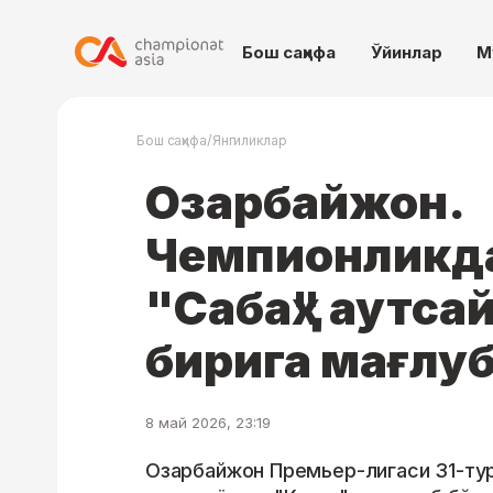
Бош саҳифа
Ўйинлар
М
/
Бош саҳифа
Янгиликлар
Озарбайжон.
Чемпионликда
"Сабаҳ" аутс
бирига мағлуб
8 май 2026, 23:19
Озарбайжон Премьер-лигаси 31-тур