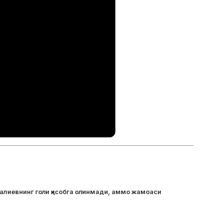
алиевнинг голи ҳисобга олинмади, аммо жамоаси