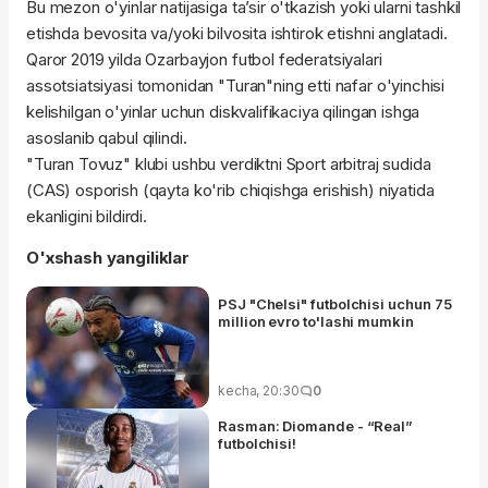
Bu mezon o'yinlar natijasiga ta’sir o'tkazish yoki ularni tashkil
etishda bevosita va/yoki bilvosita ishtirok etishni anglatadi.
Qaror 2019 yilda Ozarbayjon futbol federatsiyalari
assotsiatsiyasi tomonidan "Turan"ning etti nafar o'yinchisi
kelishilgan o'yinlar uchun diskvalifikaciya qilingan ishga
asoslanib qabul qilindi.
"Turan Tovuz" klubi ushbu verdiktni Sport arbitraj sudida
(CAS) osporish (qayta ko'rib chiqishga erishish) niyatida
ekanligini bildirdi.
O'xshash yangiliklar
PSJ "Chelsi" futbolchisi uchun 75
million evro to'lashi mumkin
kecha, 20:30
0
Rasman: Diomande - “Real”
futbolchisi!