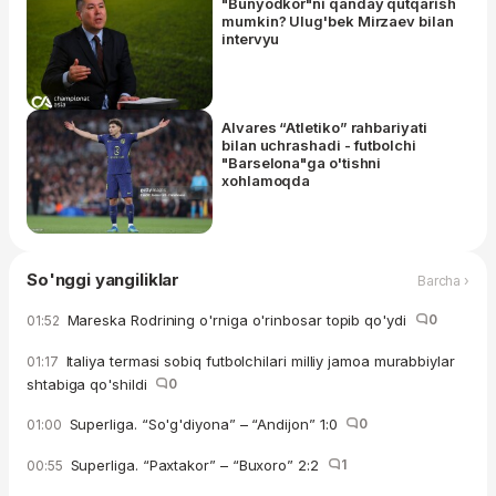
"Bunyodkor"ni qanday qutqarish
mumkin? Ulug'bek Mirzaev bilan
intervyu
Alvares “Atletiko” rahbariyati
bilan uchrashadi - futbolchi
"Barselona"ga o'tishni
xohlamoqda
So'nggi yangiliklar
Barcha ›
Mareska Rodrining o'rniga o'rinbosar topib qo'ydi
0
01:52
Italiya termasi sobiq futbolchilari milliy jamoa murabbiylar
01:17
shtabiga qo'shildi
0
Superliga. “So'g'diyona” – “Andijon” 1:0
0
01:00
Superliga. “Paxtakor” – “Buxoro” 2:2
1
00:55