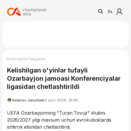
Ўз
/
Bosh sahifa
Yangiliklar
Kelishilgan o'yinlar tufayli
Ozarbayjon jamoasi Konferenciyalar
ligasidan chetlashtirildi
Aslanov Jasurbek
3 iyun 2026, 16:49
UEFA Ozarbayjonning "Turan Tovuz" klubini
2026/2027 yilgi mavsum uchun evrokuboklarda
ishtirok etishdan chetlashtirdi.