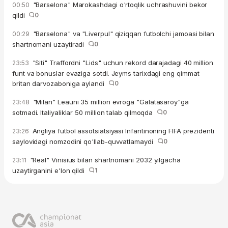
"Barselona" Marokashdagi o'rtoqlik uchrashuvini bekor
00:50
qildi
0
"Barselona" va "Liverpul" qiziqqan futbolchi jamoasi bilan
00:29
shartnomani uzaytiradi
0
"Siti" Traffordni "Lids" uchun rekord darajadagi 40 million
23:53
funt va bonuslar evaziga sotdi. Jeyms tarixdagi eng qimmat
britan darvozaboniga aylandi
0
"Milan" Leauni 35 million evroga "Galatasaroy"ga
23:48
sotmadi. Italiyaliklar 50 million talab qilmoqda
0
Angliya futbol assotsiatsiyasi Infantinoning FIFA prezidenti
23:26
saylovidagi nomzodini qo'llab-quvvatlamaydi
0
"Real" Vinisius bilan shartnomani 2032 yilgacha
23:11
uzaytirganini e'lon qildi
1