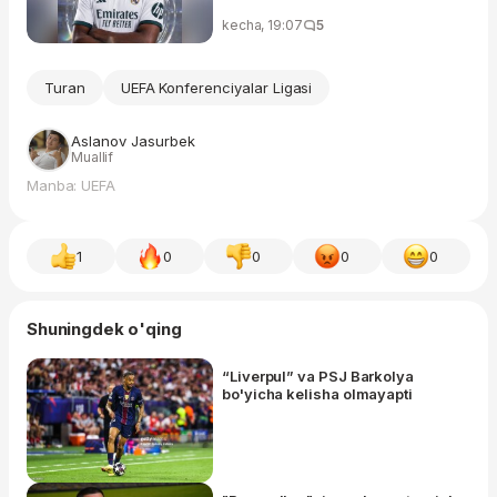
kecha, 19:07
5
Turan
UEFA Konferenciyalar Ligasi
Aslanov Jasurbek
Muallif
Manba: UEFA
1
0
0
0
0
Shuningdek o'qing
“Liverpul” va PSJ Barkolya
bo'yicha kelisha olmayapti