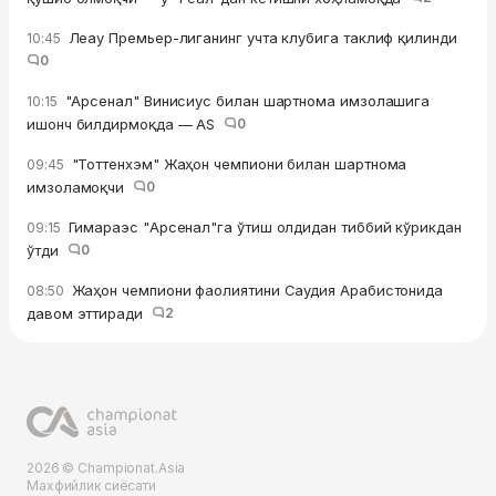
Леау Премьер-лиганинг учта клубига таклиф қилинди
10:45
0
"Арсенал" Винисиус билан шартнома имзолашига
10:15
ишонч билдирмоқда — AS
0
"Тоттенхэм" Жаҳон чемпиони билан шартнома
09:45
имзоламоқчи
0
Гимараэс "Арсенал"га ўтиш олдидан тиббий кўрикдан
09:15
ўтди
0
Жаҳон чемпиони фаолиятини Саудия Арабистонида
08:50
давом эттиради
2
2026 © Championat.Asia
Махфийлик сиёсати