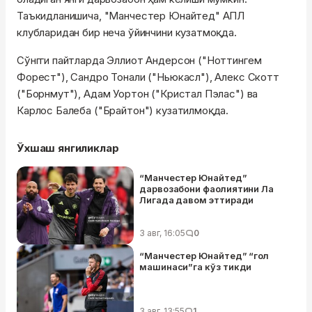
Таъкидланишича, "Манчестер Юнайтед" АПЛ
клубларидан бир неча ўйинчини кузатмоқда.
Сўнгги пайтларда Эллиот Андерсон ("Ноттингем
Форест"), Сандро Тонали ("Ньюкасл"), Алекс Скотт
("Борнмут"), Адам Уортон ("Кристал Пэлас") ва
Карлос Балеба ("Брайтон") кузатилмоқда.
Ўхшаш янгиликлар
“Манчестер Юнайтед”
дарвозабони фаолиятини Ла
Лигада давом эттиради
3 авг, 16:05
0
“Манчестер Юнайтед” “гол
машинаси”га кўз тикди
3 авг, 13:55
1