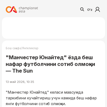
O'z
/
Бош саҳифа
Янгиликлар
"Манчестер Юнайтед" ёзда беш
нафар футболчини сотиб олмоқчи
— The Sun
13 май 2026, 10:35
"Манчестер Юнайтед" келаси мавсумда
таркибини кучайтириш учун камида беш нафар
янги футболчини сотиб олмоқчи.