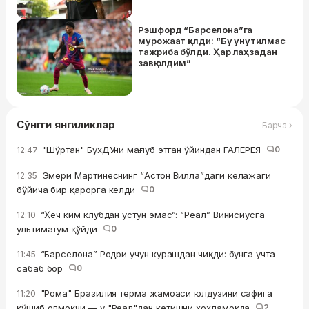
Рэшфорд “Барселона”га
мурожаат қилди: “Бу унутилмас
тажриба бўлди. Ҳар лаҳзадан
завқ олдим”
Сўнгги янгиликлар
Барча ›
"Шўртан" БухДУни мағлуб этган ўйиндан ГАЛЕРЕЯ
0
12:47
Эмери Мартинеснинг “Астон Вилла”даги келажаги
12:35
бўйича бир қарорга келди
0
“Ҳеч ким клубдан устун эмас”: “Реал” Винисиусга
12:10
ультиматум қўйди
0
“Барселона” Родри учун курашдан чиқди: бунга учта
11:45
сабаб бор
0
"Рома" Бразилия терма жамоаси юлдузини сафига
11:20
қўшиб олмоқчи — у "Реал"дан кетишни хоҳламоқда
2