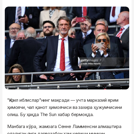
"Қизил иблислар"нинг мақсади — учта марказий ярим
ҳимоячи, чап қанот ҳимоячиси ва захира ҳужумчисини
олиш. Бу ҳақда The Sun хабар бермоқда.
Манбага кўра, жамоага Сенне Ламменсни алмаштира
оладиган янги дарвозабон ҳам келиши мумкин.