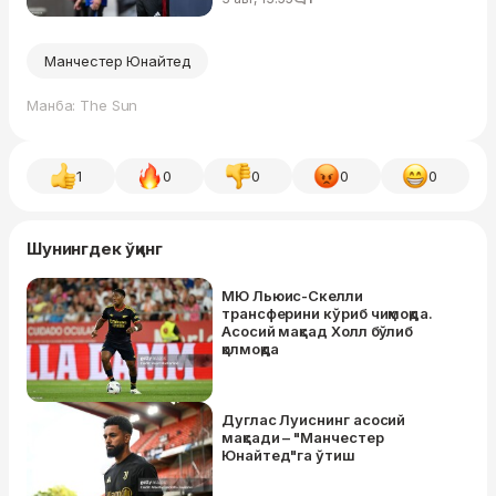
Манчестер Юнайтед
Манба: The Sun
1
0
0
0
0
Шунингдек ўқинг
МЮ Льюис-Скелли
трансферини кўриб чиқмоқда.
Асосий мақсад Холл бўлиб
қолмоқда
Дуглас Луиснинг асосий
мақсади – "Манчестер
Юнайтед"га ўтиш