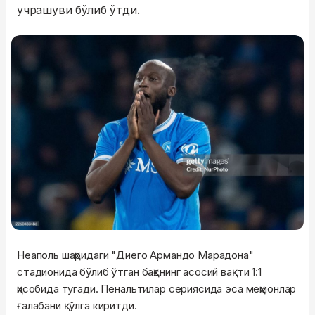
учрашуви бўлиб ўтди.
Неаполь шаҳридаги "Диего Армандо Марадона"
стадионида бўлиб ўтган баҳснинг асосий вақти 1:1
ҳисобида тугади. Пенальтилар сериясида эса меҳмонлар
ғалабани қўлга киритди.