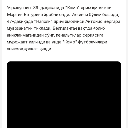
Учрашувнинг 39-дақиқасида "Комо" ярим ҳимоячиси
Мартин Батурина ҳисобни очди. Иккинчи бўлим бошида,
47-дақиқада "Наполи" ярим ҳимоячиси Антонио Вергара
мувозанатни тиклади. Белгиланган вақтда ғолиб
аниқланмаганидан сўнг, пенальтилар сериясига
мурожаат қилинди ва унда "Комо" футболчилари
аниқроқ ҳаракат қилди.