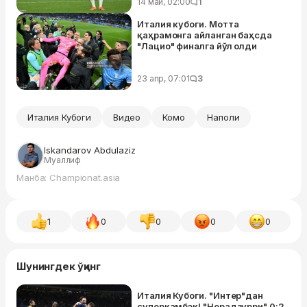
14 май, 02:00
1
Италия кубоги. Мотта
қаҳрамонга айланган баҳсда
"Лацио" финалга йўл олди
23 апр, 07:01
3
Италия Кубоги
Видео
Комо
Наполи
Iskandarov Abdulaziz
Муаллиф
Манба: Championat.asia
1
0
0
0
0
Шунингдек ўқинг
Италия Кубоги. "Интер"дан
суперкамбэк! "Нерадзурри" 0:2