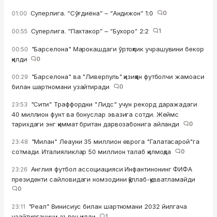
Суперлига. “Сўғдиёна” – “Андижон” 1:0
0
01:00
Суперлига. “Пахтакор” – “Бухоро” 2:2
1
00:55
"Барселона" Марокашдаги ўртоқлик учрашувини бекор
00:50
қилди
0
"Барселона" ва "Ливерпуль" қизиққан футболчи жамоаси
00:29
билан шартномани узайтиради
0
"Сити" Траффордни "Лидс" учун рекорд даражадаги
23:53
40 миллион фунт ва бонуслар эвазига сотди. Жеймс
тарихдаги энг қиммат британ дарвозабонига айланди
0
"Милан" Леауни 35 миллион еврога "Галатасарой"га
23:48
сотмади. Италияликлар 50 миллион талаб қилмоқда
0
Англия футбол ассоциацияси Инфантинонинг ФИФА
23:26
президенти сайловидаги номзодини қўллаб-қувватламайди
0
"Реал" Винисиус билан шартномани 2032 йилгача
23:11
узайтирганини эълон қилди
1