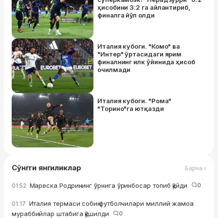
ҳисобини 3:2 га айлантириб,
финалга йўл олди
Италия кубоги. "Комо" ва
"Интер" ўртасидаги ярим
финалнинг илк ўйинида ҳисоб
очилмади
Италия кубоги. "Рома"
"Торино"га ютқазди
Сўнгги янгиликлар
Барча ›
Мареска Родрининг ўрнига ўринбосар топиб қўйди
0
01:52
Италия термаси собиқ футболчилари миллий жамоа
01:17
мураббийлар штабига қўшилди
0