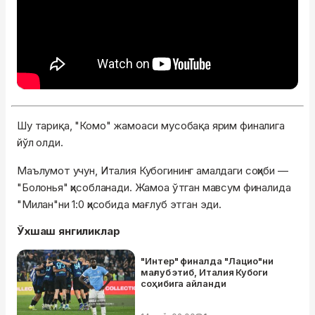
Шу тариқа, "Комо" жамоаси мусобақа ярим финалига
йўл олди.
Маълумот учун, Италия Кубогининг амалдаги соҳиби —
"Болонья" ҳисобланади. Жамоа ўтган мавсум финалида
"Милан"ни 1:0 ҳисобида мағлуб этган эди.
Ўхшаш янгиликлар
"Интер" финалда "Лацио"ни
мағлуб этиб, Италия Кубоги
соҳибига айланди