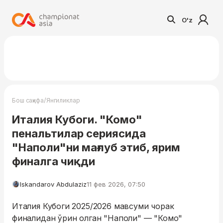
O'z
/
Бош саҳифа
Янгиликлар
Италия Кубоги. "Комо"
пенальтилар сериясида
"Наполи"ни мағлуб этиб, ярим
финалга чиқди
Iskandarov Abdulaziz
11 фев 2026, 07:50
Италия Кубоги 2025/2026 мавсуми чорак
финалидан ўрин олган "Наполи" — "Комо"