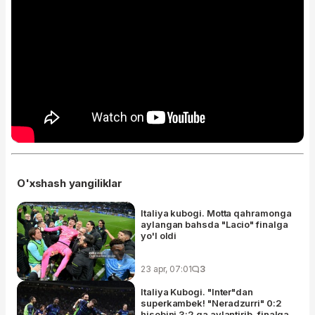
O'xshash yangiliklar
Italiya kubogi. Motta qahramonga
aylangan bahsda "Lacio" finalga
yo'l oldi
23 apr, 07:01
3
Italiya Kubogi. "Inter"dan
superkambek! "Neradzurri" 0:2
hisobini 3:2 ga aylantirib, finalga