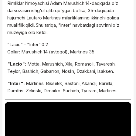
Rimliklar himoyachisi Adam Marushich 14-daqiqada o'z
darvozasini ishg'ol qilib qo'ygan bo'lsa, 35-daqiqada
hujumchi Lautaro Martines milanliklarning ikkinchi goliga
mualliflik qildi. Shu tariqa, "Inter" navbatdagi sovrinni o'z
muzeyiga olib ketdi.
“Lacio” - “Inter” 0:2
Gollar: Marushich 14 (avtogol), Martines 35.
"Lacio":
Motta, Marushich, Xila, Romanoli, Tavaresh,
Teylor, Bashich, Gabarron, Noslin, Dzakkani, Isaksen.
"Inter":
Martines, Bissekk, Bastoni, Akandji, Barella,
Dumfris, Zelinski, Dimarko, Suchich, Tyuram, Martines.