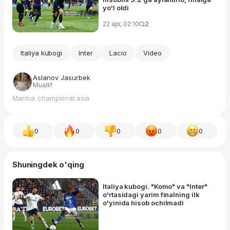
yo'l oldi
22 apr, 02:10
2
Italiya kubogi
Inter
Lacio
Video
Aslanov Jasurbek
Muallif
Manba: championat.asia
0
0
0
0
0
Shuningdek o'qing
Italiya kubogi. "Komo" va "Inter"
o'rtasidagi yarim finalning ilk
o'yinida hisob ochilmadi