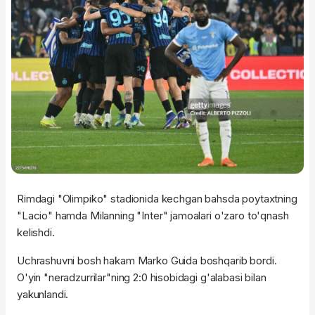
Rimdagi "Olimpiko" stadionida kechgan bahsda poytaxtning
"Lacio" hamda Milanning "Inter" jamoalari o'zaro to'qnash
kelishdi.
Uchrashuvni bosh hakam Marko Guida boshqarib bordi.
O'yin "neradzurrilar"ning 2:0 hisobidagi g'alabasi bilan
yakunlandi.