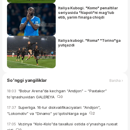
Italiya Kubogi. "Komo" penaltilar
seriyasida "Napoli"ni mag'lub
etib, yarim finalga chiqdi
Italiya kubogi. "Roma" "Torino"ga
yutqazdi
So'nggi yangiliklar
Barcha ›
“Bobur Arena”da kechgan “Andijon” – “Paxtakor”
18:03
to'qnashuvidan GALEREYA
0
Superliga. 16-tur diskvalifikaciyalari: “Andijon”,
17:37
“Lokomotiv” va “Dinamo” yo'qotishlarga ega
2
Vozinya “Kolo-Kolo”da taxallusi ostida o'ynashga ruxsat
17:05
0