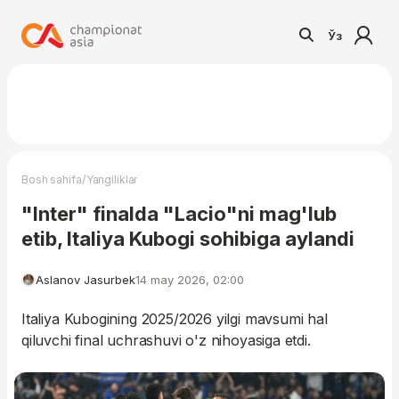
Ўз
/
Bosh sahifa
Yangiliklar
"Inter" finalda "Lacio"ni mag'lub
etib, Italiya Kubogi sohibiga aylandi
Aslanov Jasurbek
14 may 2026, 02:00
Italiya Kubogining 2025/2026 yilgi mavsumi hal
qiluvchi final uchrashuvi o'z nihoyasiga etdi.