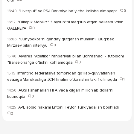
oldi
“Liverpul” va PSJ Barkolya bo'yicha kelisha olmayapti
0
16:40
"Olimpik MobiUz" "Jayxun"ni mag'lub etgan bellashuvdan
16:12
GALEREYA
0
"Bunyodkor"ni qanday qutqarish mumkin? Ulug'bek
16:06
Mirzaev bilan intervyu
3
Alvares “Atletiko” rahbariyati bilan uchrashadi - futbolchi
15:40
"Barselona"ga o'tishni xohlamoqda
0
Infantino federatsiya tomonidan qo'llab-quvvatlanish
15:15
evaziga Marokashga JCH finalini o'tkazishni taklif qilmoqda
1
AQSH shaharlari FIFA vada qilgan millionlab dollarni
14:50
kutmoqda
0
APL sobiq hakami Entoni Teylor Turkiyada ish boshladi
14:25
2