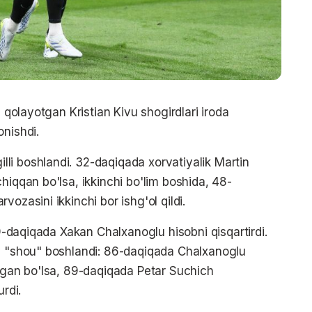
a qolayotgan Kristian Kivu shogirdlari iroda
onishdi.
li boshlandi. 32-daqiqada xorvatiyalik Martin
hiqqan bo'lsa, ikkinchi bo'lim boshida, 48-
ozasini ikkinchi bor ishg'ol qildi.
69-daqiqada Xakan Chalxanoglu hisobni qisqartirdi.
iy "shou" boshlandi: 86-daqiqada Chalxanoglu
lagan bo'lsa, 89-daqiqada Petar Suchich
urdi.