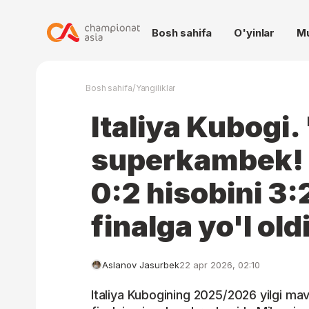
Bosh sahifa
O'yinlar
M
/
Bosh sahifa
Yangiliklar
Italiya Kubogi.
superkambek! 
0:2 hisobini 3:2
finalga yo'l old
Aslanov Jasurbek
22 apr 2026, 02:10
Italiya Kubogining 2025/2026 yilgi mavs