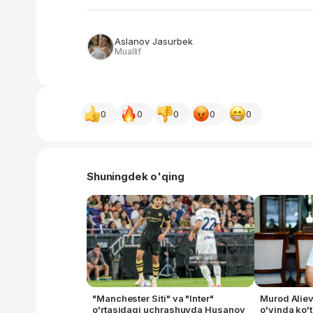
Aslanov Jasurbek
Muallif
0
0
0
0
0
Shuningdek o'qing
"Manchester Siti" va "Inter"
Murod Aliev
o'rtasidagi uchrashuvda Husanov
o'yinda ko'