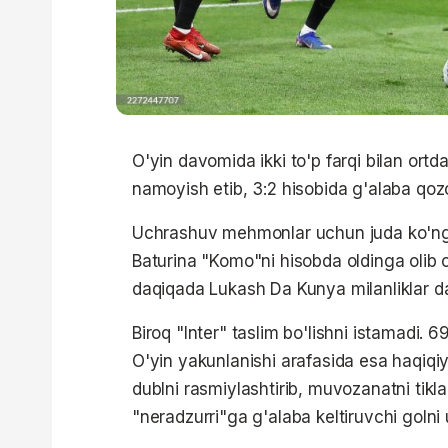
O'yin davomida ikki to'p farqi bilan ortd
namoyish etib, 3:2 hisobida g'alaba qoz
Uchrashuv mehmonlar uchun juda ko'ngil
Baturina "Komo"ni hisobda oldinga olib c
daqiqada Lukash Da Kunya milanliklar darv
Biroq "Inter" taslim bo'lishni istamadi. 
O'yin yakunlanishi arafasida esa haqiq
dublni rasmiylashtirib, muvozanatni tik
"neradzurri"ga g'alaba keltiruvchi golni 