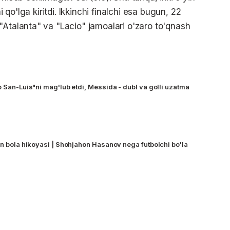
i qo'lga kiritdi. Ikkinchi finalchi esa bugun, 22
"Atalanta" va "Lacio" jamoalari o'zaro to'qnash
o San-Luis"ni mag'lub etdi, Messida - dubl va golli uzatma
an bola hikoyasi | Shohjahon Hasanov nega futbolchi bo'la