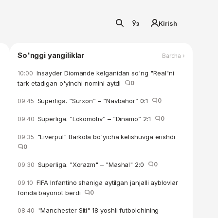
Ўз
Kirish
So'nggi yangiliklar
Barcha ›
Insayder Diomande kelganidan so'ng "Real"ni
10:00
tark etadigan o'yinchi nomini aytdi
0
Superliga. “Surxon” – “Navbahor” 0:1
0
09:45
Superliga. “Lokomotiv” – “Dinamo” 2:1
0
09:40
"Liverpul" Barkola bo'yicha kelishuvga erishdi
09:35
0
Superliga. "Xorazm" – "Mashal" 2:0
0
09:30
FIFA Infantino shaniga aytilgan janjalli ayblovlar
09:10
fonida bayonot berdi
0
"Manchester Siti" 18 yoshli futbolchining
08:40