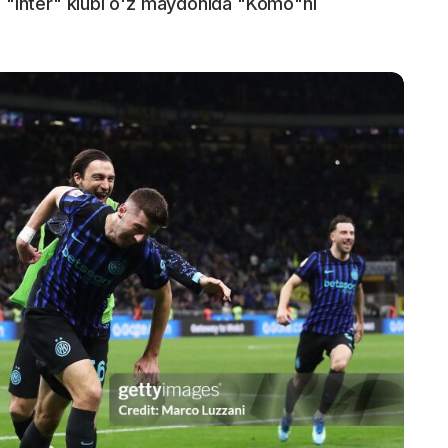
g "Inter" klubi o'z maydonida "Komo"ni