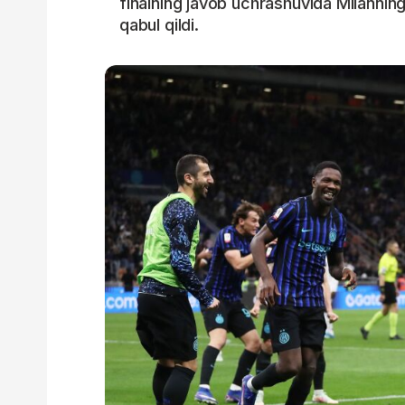
finalning javob uchrashuvida Milannin
qabul qildi.