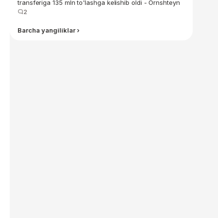
transferiga 135 mln to'lashga kelishib oldi - Ornshteyn
2
Barcha yangiliklar ›