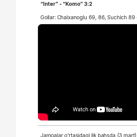
“Inter” - “Komo” 3:2
Gollar: Chalxanoglu 69, 86, Suchich 89 
Jamoalar o'rtasidagi ilk bahsda (3 mart) 