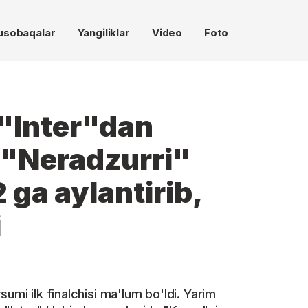
usobaqalar
Yangiliklar
Video
Foto
 "Inter"dan
"Neradzurri"
 ga aylantirib,
i
umi ilk finalchisi ma'lum bo'ldi. Yarim