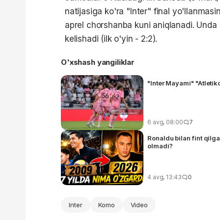
natijasiga ko'ra "Inter" final yo'llanmasin
aprel chorshanba kuni aniqlanadi. Unda 
kelishadi (ilk o'yin - 2:2).
O'xshash yangiliklar
"Inter Mayami" "Atletik
6 avg, 08:00
7
Ronaldu bilan fint qilg
olmadi?
4 avg, 13:43
0
Inter
Komo
Video