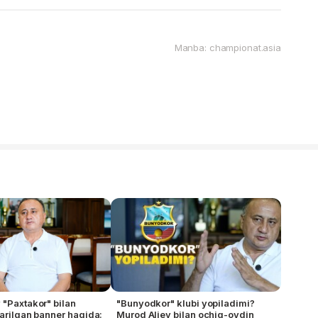
Manba: championat.asia
 "Paxtakor" bilan
"Bunyodkor" klubi yopiladimi?
tarilgan banner haqida:
Murod Aliev bilan ochiq-oydin