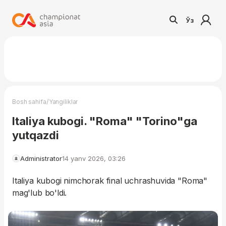
Ўз
/
Bosh sahifa
Yangiliklar
Italiya kubogi. "Roma" "Torino"ga
yutqazdi
Administrator
14 yanv 2026, 03:26
Italiya kubogi nimchorak final uchrashuvida "Roma"
mag'lub bo'ldi.