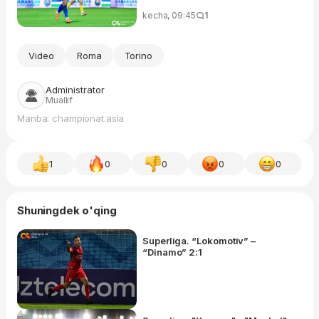
kecha, 09:45
1
Video
Roma
Torino
Administrator
Muallif
Manba: championat.asia
1
0
0
0
0
Shuningdek o'qing
Superliga. “Lokomotiv” –
“Dinamo” 2:1