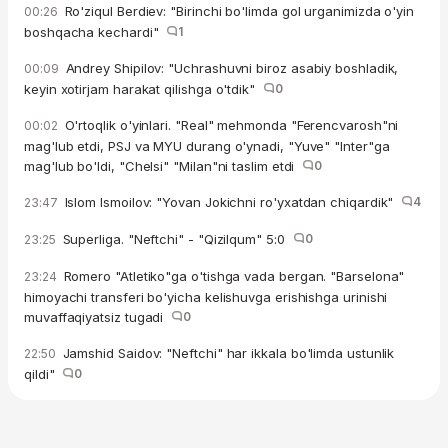
Ro'ziqul Berdiev: "Birinchi bo'limda gol urganimizda o'yin
00:26
boshqacha kechardi"
1
Andrey Shipilov: "Uchrashuvni biroz asabiy boshladik,
00:09
keyin xotirjam harakat qilishga o'tdik"
0
O'rtoqlik o'yinlari. "Real" mehmonda "Ferencvarosh"ni
00:02
mag'lub etdi, PSJ va MYU durang o'ynadi, "Yuve" "Inter"ga
mag'lub bo'ldi, "Chelsi" "Milan"ni taslim etdi
0
Islom Ismoilov: "Yovan Jokichni ro'yxatdan chiqardik"
4
23:47
Superliga. "Neftchi" - "Qizilqum" 5:0
0
23:25
Romero "Atletiko"ga o'tishga vada bergan. "Barselona"
23:24
himoyachi transferi bo'yicha kelishuvga erishishga urinishi
muvaffaqiyatsiz tugadi
0
Jamshid Saidov: "Neftchi" har ikkala bo'limda ustunlik
22:50
qildi"
0