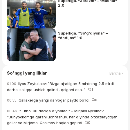
Superliga. "Xorazm" – "Mashal"
2:0
Superliga. “So'g'diyona” –
“Andijon” 1:0
So'nggi yangiliklar
Barcha ›
Ilyos Zeytullaev: "Bizga ajratilgan 5 mlrdning 2,5 mlrdi
01:00
darhol soliqqa ushlab qolindi, qolgani esa..."
1
Gallaxerga yangi da'vogar paydo bo'ldi
0
00:55
"Futbol 90 daqiqa o'ynaladi" – Mirjalol Qosimov
00:46
"Bunyodkor"ga qarshi uchrashuv, har o'yinda o'tkazilayotgan
gollar va Mirjamol Qosimov haqida gapirdi
0