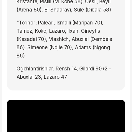
Kristante, Pisilli (M. Kone 58), Uesli, Beyli
(Arena 80), El-Shaaravi, Sule (Dibala 58)
"Torino": Paleari, Ismaili (Maripan 70),
Tamez, Koko, Lazaro, Ilxan, Gineytis
(Kasadei 70), Vlashich, Abuxlal (Dembele
86), Simeone (Ndjie 70), Adams (Ngong
86)
Ogohlantirishlar: Rensh 14, Gilardi 90+2 -
Abuxlal 23, Lazaro 47