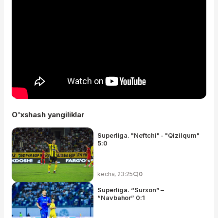
O'xshash yangiliklar
Superliga. "Neftchi" - "Qizilqum"
5:0
kecha, 23:25
0
Superliga. “Surxon” –
“Navbahor” 0:1