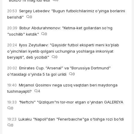
"BuxDU"ni mag'lub etdi
Sergey Lebedev: "Bugun futbolchilarimiz o'yinga borlarini
20:53
berishdi"
0
Bobur Abdurahmonov: "Ketma-ket gollardan so'ng
20:39
"sochilib" ketdik"
0
Ilyos Zeytullaev: "Qaysidir futbol eksperti meni ko'plab
20:24
o'yinchilari kyetib qolgani uchungina yoshlarga imkoniyat
beryapti", deb yozibdi"
0
Emirates Cup. “Arsenal” va “Borussiya Dortmund”
20:02
o'rtasidagi o'yinda 5 ta gol urildi
0
Mirjamol Qosimov nega uzoq vaqtdan beri maydonga
19:40
tushmayapti?
4
"Neftchi" "Qizilqum"ni tor-mor etgan o'yindan GALEREYA
19:33
0
Lukaku "Napoli"dan "Fenerbaxche"ga o'tishga rozi bo'ldi
19:23
0