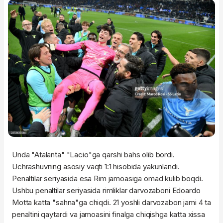
Unda "Atalanta" "Lacio"ga qarshi bahs olib bordi.
Uchrashuvning asosiy vaqti 1:1 hisobida yakunlandi.
Penaltilar seriyasida esa Rim jamoasiga omad kulib boqdi.
Ushbu penaltilar seriyasida rimliklar darvozaboni Edoardo
Motta katta "sahna"ga chiqdi. 21 yoshli darvozabon jami 4 ta
penaltini qaytardi va jamoasini finalga chiqishga katta xissa