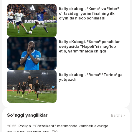
Italiya kubogi. "Komo" va "Inter"
o'rtasidagi yarim finalning ilk
o'yinida hisob ochilmadi
Italiya Kubogi. "Komo" penaltilar
seriyasida "Napoli"ni mag'lub
etib, yarim finalga chiqdi
Italiya kubogi. "Roma" "Torino"ga
yutqazdi
So'nggi yangiliklar
Barcha ›
Proliga. "G'azalkent" mehmonda kambek evaziga
20:55
0