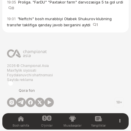
Proliga. "FarDU" "Paxtakor farm" darvozasiga 5 ta gol urdi
19:05
0
"Neftchi" bosh murabbiyi Otabek Shukurov klubning
19:01
transfer taklifiga qanday javob berganini aytdi
1
2026 © Championat.Asia
Maxfiylik siyosati
Foydalanuvchi shartnomasi
Saytda reklama
Qora fon
18+
Bosh sahifa
O'yinlar
Musobaqalar
Yangiliklar