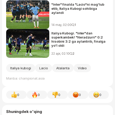
"Inter" finalda "Lacio"ni mag'lub
etib, Italiya Kubogi sohibiga
aylandi
14 may, 02:00
1
Italiya Kubogi. "Inter"dan
superkambek! "Neradzurri" 0:2
hisobini 3:2 ga aylantirib, finalga
yo'l oldi
22 apr, 02:10
2
Italiya kubogi
Lacio
Atalanta
Video
Manba: championat.asia
0
0
0
0
0
Shuningdek o'qing