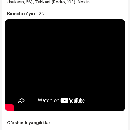
(Isaksen, 66), Zakkani (Pedro, 103), Noslin.
Birinchi o'yin
- 2:2.
O'xshash yangiliklar