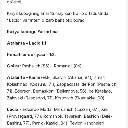
qo'shdi.
Italiya kubogining finali 13 may kuni bo'lib o'tadi. Unda
"Lacio" va "Inter" o'zaro bahs olib boradi.
Italiya kubogi. Yarimfinal
Atalanta - Lacio 1:1
Penaltilar seriyasi - 1:2.
Gollar:
Pashalich (86) - Romanioli (84).
Atalanta
- Karnezekki, Skalvini (Ahanor, 94), Jimsiti,
Kolashinac (Kossunu, 71), Zappakosta, de Ron (Pashalich,
71), Ederson, Bernaskoni (Bellannova, 56), de Ketelare,
Zalevski (Raspadori, 71), Krstovich (Skamakka, 90).
Lacio
- Edoardo Motta, Marushich (Lazzari, 67), Xila
(Provstgaard, 77), Romanioli, Tavaresh, Bashich (Dele-
Bashiru, 77), Patrik (Kataldi, 84), Teylor, Kancheleri