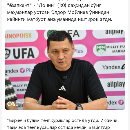
"Ғазалкент" - "Лочин" (1:0) баҳсидан сўнг
меҳмонлар устози Элдор Мойлиев ўйиндан
кейинги матбуот анжуманида иштирок этди.
"Биринчи бўлим тенг курашлар остида ўтди. Иккинчи
тайм эса тенг курашлар остида кечди. Вазиятлар