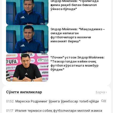
Элдор Мойлиев: "Пролигада
ҳамма рақиб билан бемалол
ўйнаса бўлади"
Элдор Мойлиев: "Мақсадимиз –
омади келмаган
футболчиларга иккинчи
имконият бериш"
"Лочин" устози Элдор Мойлиев:
"Тезкор голдан кейин очиқ
футбол кўрсатишга мажбур
бўлдик"
Сўнгги янгиликлар
Барча ›
Мареска Родрининг ўрнига ўринбосар топиб қўйди
0
01:52
Италия термаси собиқ футболчилари миллий жамоа
01:17