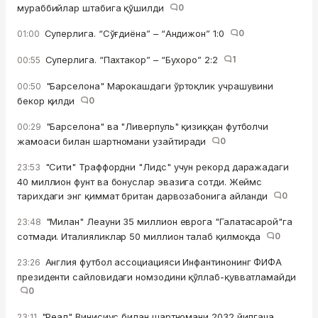
мураббийлар штабига қўшилди
0
Суперлига. “Сўғдиёна” – “Андижон” 1:0
0
01:00
Суперлига. “Пахтакор” – “Бухоро” 2:2
1
00:55
"Барселона" Марокашдаги ўртоқлик учрашувини
00:50
бекор қилди
0
"Барселона" ва "Ливерпуль" қизиққан футболчи
00:29
жамоаси билан шартномани узайтиради
0
"Сити" Траффордни "Лидс" учун рекорд даражадаги
23:53
40 миллион фунт ва бонуслар эвазига сотди. Жеймс
тарихдаги энг қиммат британ дарвозабонига айланди
0
"Милан" Леауни 35 миллион еврога "Галатасарой"га
23:48
сотмади. Италияликлар 50 миллион талаб қилмоқда
0
Англия футбол ассоциацияси Инфантинонинг ФИФА
23:26
президенти сайловидаги номзодини қўллаб-қувватламайди
0
"Реал" Винисиус билан шартномани 2032 йилгача
23:11