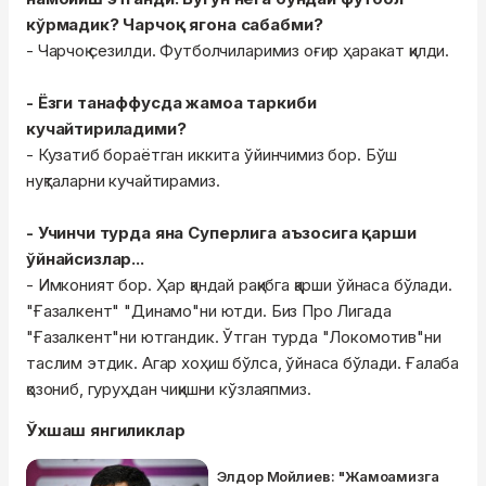
кўрмадик? Чарчоқ ягона сабабми?
- Чарчоқ сезилди. Футболчиларимиз оғир ҳаракат қилди.
- Ёзги танаффусда жамоа таркиби
кучайтириладими?
- Кузатиб бораётган иккита ўйинчимиз бор. Бўш
нуқталарни кучайтирамиз.
- Учинчи турда яна Суперлига аъзосига қарши
ўйнайсизлар...
- Имконият бор. Ҳар қандай рақибга қарши ўйнаса бўлади.
"Ғазалкент" "Динамо"ни ютди. Биз Про Лигада
"Ғазалкент"ни ютгандик. Ўтган турда "Локомотив"ни
таслим этдик. Агар хоҳиш бўлса, ўйнаса бўлади. Ғалаба
қозониб, гуруҳдан чиқишни кўзлаяпмиз.
Ўхшаш янгиликлар
Элдор Мойлиев: "Жамоамизга