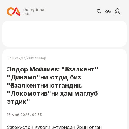
O'z
/
Бош саҳифа
Янгиликлар
Элдор Мойлиев: "Ғазалкент"
"Динамо"ни ютди, биз
"Ғазалкентни ютгандик.
"Локомотив"ни ҳам мағлуб
этдик"
16 май 2026, 00:55
Ўзбекистон Кубоги 2-туридан ўрин олган