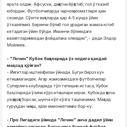
ярата олдик. Афсуски, диққатни йўқотиб, гол ўтказиб
юбордик. Футболчиларда чарчоқ аломатлари ҳам
сезилди. Сўнгги вақтларда ҳар 4-5 кунда ўйин
ўтказяпмиз. Биринчи бўлиб гол урадиган жамоа ютиб
кетадиган ўйин бўлди. Иккинчи бўлимдаги
вазиятларимиздан фойдалана олмадик", - деди Элдор
Мойлиев.
- "Лочин" Кубок баҳсларида ўз олдига қандай
мақсад қўйган?
- Йигитлар иштиёқ билан ўйнади. Бугун бироз куч
етишмагандек. Агар жамоамиздаги футболчилар
Суперлига клубларида тўп тепишни истаса, Кубок
баҳсларида ўзини кўрсатишлари керак. Кубокда қанча
узоқроққа борсак, шунча кўп кўзга ташланамиз. Мақсад
гуруҳдан чиқиш, ҳали имкониятимиз бор-ку.
- Про Лигадаги ўйинда "Лочин" анча дадил ўйин
намойиш этганди. Бугун нега бундай футбол