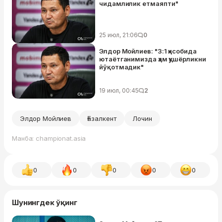
чидамлилик етмаяпти"
25 июл, 21:06
0
Элдор Мойлиев: "3:1 ҳисобида
ютаётганимизда ҳам ҳушёрликни
йўқотмадик"
19 июл, 00:45
2
Элдор Мойлиев
Ғазалкент
Лочин
Манба: championat.asia
0
0
0
0
0
Шунингдек ўқинг