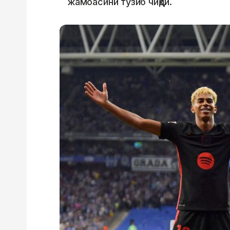
жамоасини тузиб чиқди.