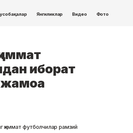
усобақалар
Янгиликлар
Видео
Фото
қиммат
дан иборат
 жамоа
нг қиммат футболчилар рамзий