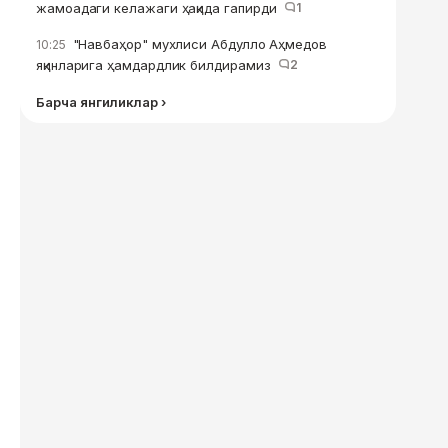
жамоадаги келажаги ҳақида гапирди
1
"Навбаҳор" мухлиси Абдулло Аҳмедов
10:25
яқинларига ҳамдардлик билдирамиз
2
Барча янгиликлар ›