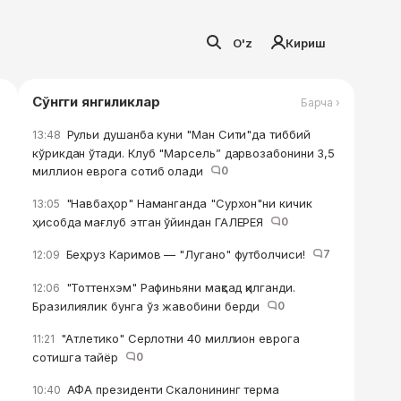
O'z
Кириш
Сўнгги янгиликлар
Барча ›
Рульи душанба куни "Ман Сити"да тиббий
13:48
кўрикдан ўтади. Клуб "Марсель” дарвозабонини 3,5
миллион еврога сотиб олади
0
"Навбаҳор" Наманганда "Сурхон"ни кичик
13:05
ҳисобда мағлуб этган ўйиндан ГАЛЕРЕЯ
0
Беҳруз Каримов — "Лугано" футболчиси!
7
12:09
"Тоттенхэм" Рафиньяни мақсад қилганди.
12:06
Бразилиялик бунга ўз жавобини берди
0
"Атлетико" Серлотни 40 миллион еврога
11:21
сотишга тайёр
0
АФА президенти Скалонининг терма
10:40