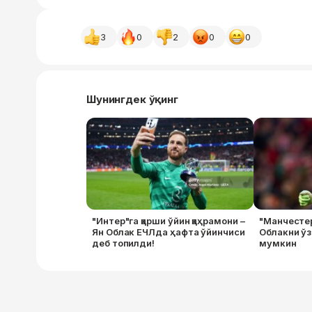
3
0
2
0
0
Шунингдек ўқинг
"Интер"га қарши ўйин қаҳрамони –
"Манчесте
Ян Облак ЕЧЛда ҳафта ўйинчиси
Облакни ўз
деб топилди!
мумкин