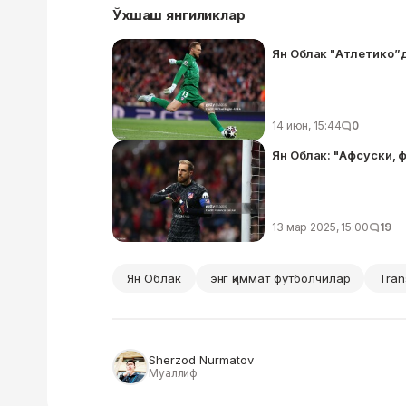
Ўхшаш янгиликлар
Ян Облак "Атлетико”
14 июн, 15:44
0
Ян Облак: "Афсуски, 
13 мар 2025, 15:00
19
Ян Облак
энг қиммат футболчилар
Tran
Sherzod Nurmatov
Муаллиф