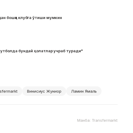
дан бошқа клубга ўтиши мумкин
футболда бундай ҳолатлар учраб туради"
sfermarkt
Винисиус Жуниор
Ламин Ямаль
Манба: Transfermarkt