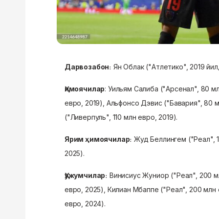
Дарвозабон
։ Ян Облак ("Атлетико", 2019 йил
Ҳимоячилар
: Уильям Салиба ("Арсенал", 80 м
евро, 2019), Альфонсо Дэвис ("Бавария", 80
("Ливерпуль", 110 млн евро, 2019).
Ярим ҳимоячилар
։ Жуд Беллингем ("Реал", 
2025).
Ҳужумчилар
։ Винисиус Жуниор ("Реал", 200 м
евро, 2025), Килиан Мбаппе ("Реал", 200 млн 
евро, 2024).