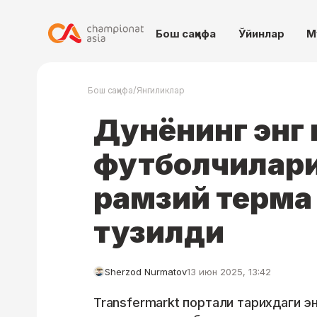
Бош саҳифа
Ўйинлар
М
/
Бош саҳифа
Янгиликлар
Дунёнинг энг 
футболчилари
рамзий терма
тузилди
Sherzod Nurmatov
13 июн 2025, 13:42
Transfermarkt портали тарихдаги э