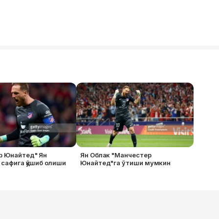
р Юнайтед" Ян
Ян Облак "Манчестер
 сафига қўшиб олиши
Юнайтед"га ўтиши мумкин