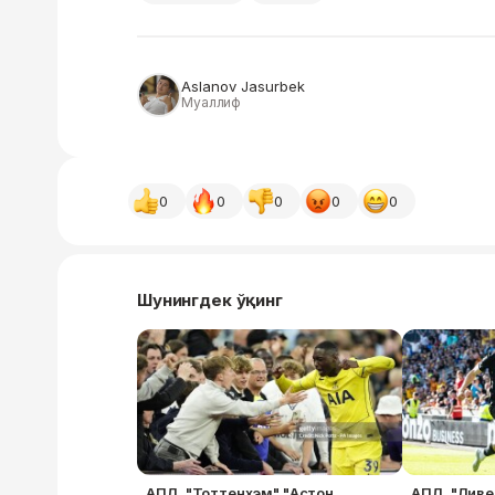
Aslanov Jasurbek
Муаллиф
0
0
0
0
0
Шунингдек ўқинг
АПЛ. "Тоттенхэм" "Астон
АПЛ. "Ливе