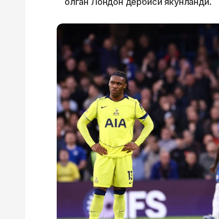
олган Лондон дербиси якунланди.