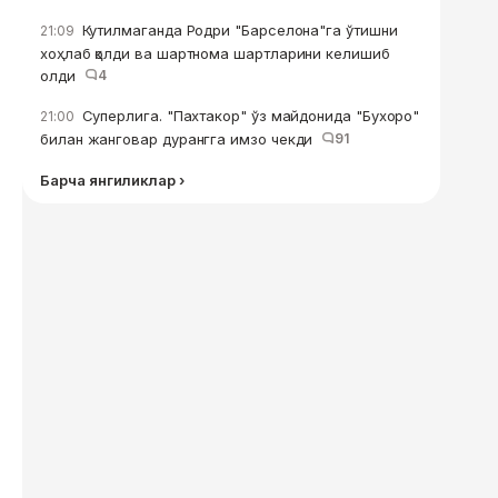
Кутилмаганда Родри "Барселона"га ўтишни
21:09
хоҳлаб қолди ва шартнома шартларини келишиб
олди
4
Суперлига. "Пахтакор" ўз майдонида "Бухоро"
21:00
билан жанговар дурангга имзо чекди
91
Барча янгиликлар ›