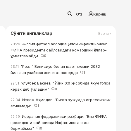
O'z
Кириш
Сўнгги янгиликлар
Барча ›
Англия футбол ассоциацияси Инфантинонинг
23:26
ФИФА президенти сайловидаги номзодини қўллаб-
қувватламайди
0
"Реал" Винисиус билан шартномани 2032
23:11
йилгача узайтирганини эълон қилди
1
Улуғбек Бакаев: "Ўйин 0:0 ҳисобида якун топса
22:51
керак деб ўйладим"
0
Ислом Аҳмедов: "Бизга ҳужумда агрессивлик
22:34
етишмади"
1
Иордания федерацияси раҳбари: "Биз ФИФА
22:29
президенти сайловида Инфантинога овоз
бермаймиз"
0