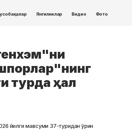
усобақалар
Янгиликлар
Видео
Фото
тенхэм"ни
"шпорлар"нинг
и турда ҳал
026 йилги мавсуми 37-туридан ўрин