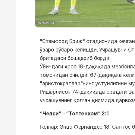
"Стэмфорд Бриж" стадионида кечган 
ўзаро рўбаро келишди. Учрашувни Ст
бригадаси бошқариб борди.
Ўйиндаги ҳисоб 18-дақиқада мезбонл
томонидан очилди. 67-дақиқага кели
"аристократлар"нинг устунлигини му
Ришарлисон 74-дақиқада орадаги фа
учрашувнинг қолган қисмида дарвоза
“Челси” - “Тоттенхэм” 2:1
Голлар: Энцо Фернандес 18, Сантос 6