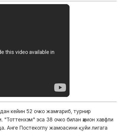
ндан кейин 52 очко жамғариб, турнир
 "Тоттенхэм" эса 38 очко билан ҳамон хавфли
а. Анге Постекоглу жамоасини қуйи лигага