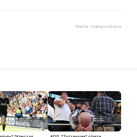
Манба: championat.asia
рпуль" "Кристал
АПЛ. "Тоттенхэм" сўнгги