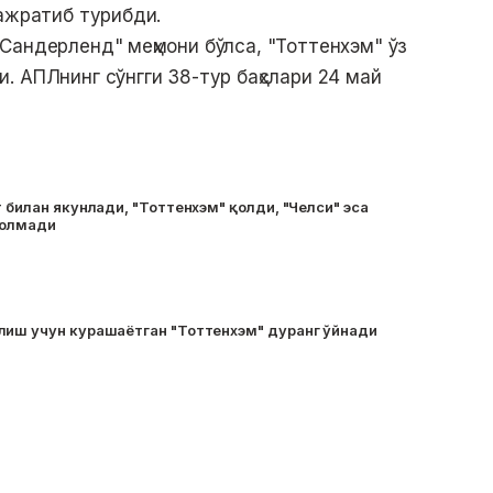
 ажратиб турибди.
Сандерленд" меҳмони бўлса, "Тоттенхэм" ўз
. АПЛнинг сўнгги 38-тур баҳслари 24 май
т билан якунлади, "Тоттенхэм" қолди, "Челси" эса
 олмади
лиш учун курашаётган "Тоттенхэм" дуранг ўйнади