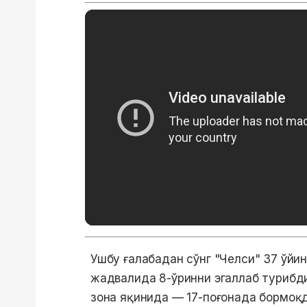
Ушбу ғалабадан сўнг "Челси" 37 ўйи
жадвалида 8-ўринни эгаллаб турибди.
зона яқинида — 17-поғонада бормоқд