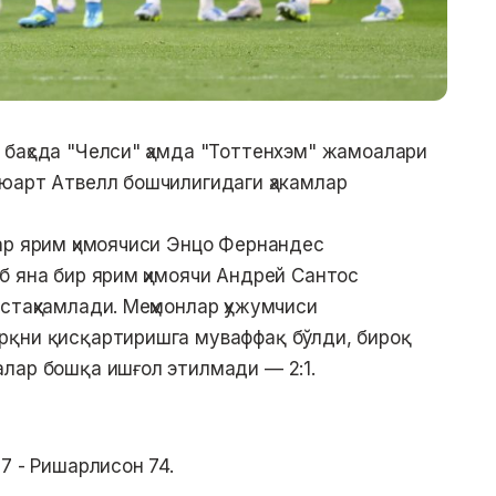
баҳсда "Челси" ҳамда "Тоттенхэм" жамоалари
юарт Атвелл бошчилигидаги ҳакамлар
ар ярим ҳимоячиси Энцо Фернандес
б яна бир ярим ҳимоячи Андрей Сантос
стаҳкамлади. Меҳмонлар ҳужумчиси
рқни қисқартиришга муваффақ бўлди, бироқ
лар бошқа ишғол этилмади — 2:1.
7 - Ришарлисон 74.