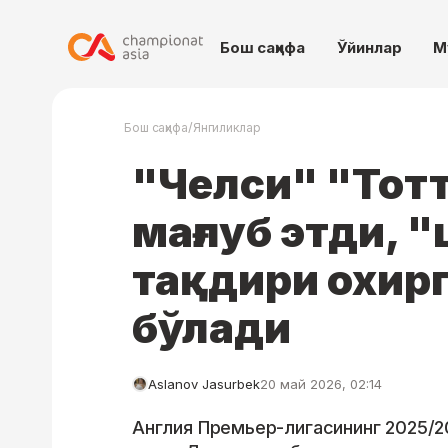
Бош саҳифа
Ўйинлар
М
/
Бош саҳифа
Янгиликлар
"Челси" "Тот
мағлуб этди, 
тақдири охирг
бўлади
Aslanov Jasurbek
20 май 2026, 02:14
Англия Премьер-лигасининг 2025/2