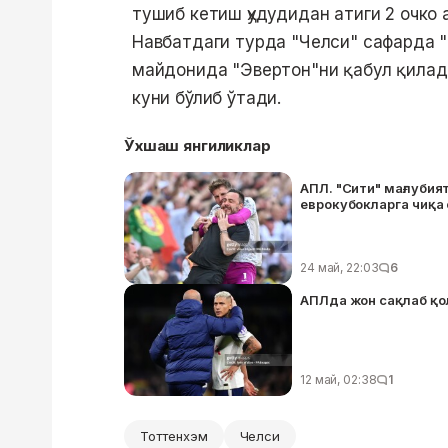
тушиб кетиш ҳудудидан атиги 2 очко
Навбатдаги турда "Челси" сафарда "
майдонида "Эвертон"ни қабул қилади
куни бўлиб ўтади.
Ўхшаш янгиликлар
АПЛ. "Сити" мағлубия
еврокубокларга чиқа
24 май, 22:03
6
АПЛда жон сақлаб қо
12 май, 02:38
1
Тоттенхэм
Челси