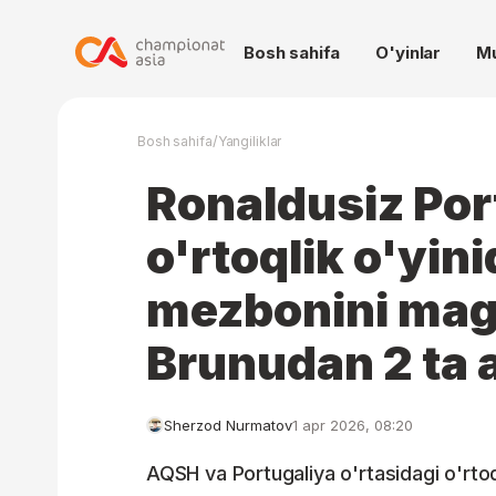
Bosh sahifa
O'yinlar
M
/
Bosh sahifa
Yangiliklar
Ronaldusiz Por
o'rtoqlik o'yin
mezbonini mag'
Brunudan 2 ta 
Sherzod Nurmatov
1 apr 2026, 08:20
AQSH va Portugaliya o'rtasidagi o'rtoql