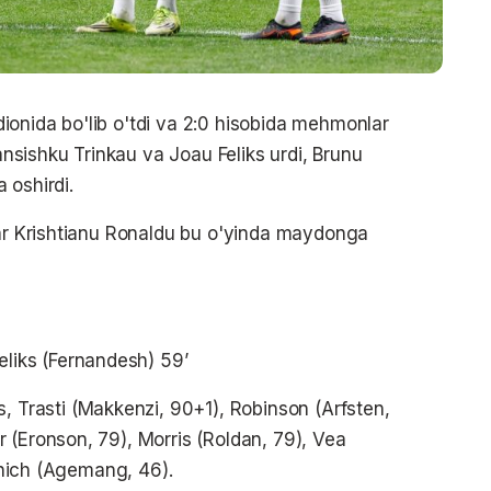
onida bo'lib o'tdi va 2:0 hisobida mehmonlar
ransishku Trinkau va Joau Feliks urdi, Brunu
 oshirdi.
rar Krishtianu Ronaldu bu o'yinda maydonga
eliks (Fernandesh) 59’
s, Trasti (Makkenzi, 90+1), Robinson (Arfsten,
 (Eronson, 79), Morris (Roldan, 79), Vea
ishich (Agemang, 46).