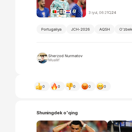
3 iyul, 06:21
24
Portugaliya
JCH-2026
AQSH
O'zbek
Sherzod Nurmatov
Muallif
0
0
0
0
0
Shuningdek o'qing