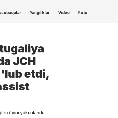
usobaqalar
Yangiliklar
Video
Foto
tugaliya
ida JCH
lub etdi,
assist
ik o'yini yakunlandi.