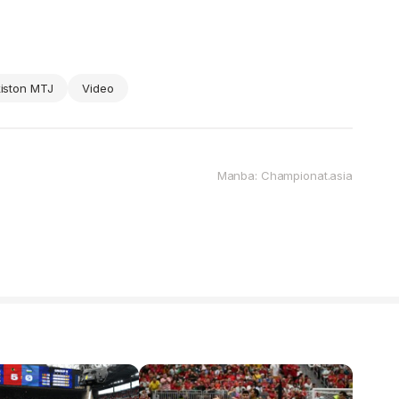
iston MTJ
Video
Manba: Championat.asia