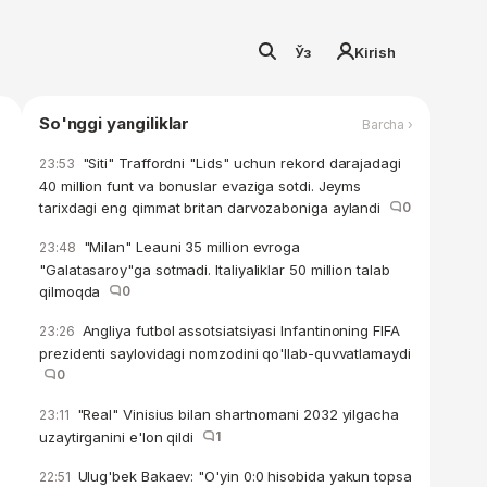
Ўз
Kirish
So'nggi yangiliklar
Barcha ›
"Siti" Traffordni "Lids" uchun rekord darajadagi
23:53
40 million funt va bonuslar evaziga sotdi. Jeyms
tarixdagi eng qimmat britan darvozaboniga aylandi
0
"Milan" Leauni 35 million evroga
23:48
"Galatasaroy"ga sotmadi. Italiyaliklar 50 million talab
qilmoqda
0
Angliya futbol assotsiatsiyasi Infantinoning FIFA
23:26
prezidenti saylovidagi nomzodini qo'llab-quvvatlamaydi
0
"Real" Vinisius bilan shartnomani 2032 yilgacha
23:11
uzaytirganini e'lon qildi
1
Ulug'bek Bakaev: "O'yin 0:0 hisobida yakun topsa
22:51