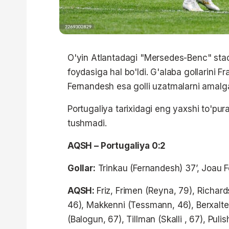
O'yin Atlantadagi "Mersedes-Benc" stadi
foydasiga hal bo'ldi. G'alaba gollarini F
Fernandesh esa golli uzatmalarni amalga
Portugaliya tarixidagi eng yaxshi to'pu
tushmadi.
AQSH – Portugaliya 0:2
Gollar:
Trinkau (Fernandesh) 37’, Joau F
AQSH:
Friz, Frimen (Reyna, 79), Richard
46), Makkenni (Tessmann, 46), Berxalter
(Balogun, 67), Tillman (Skalli , 67), Pul