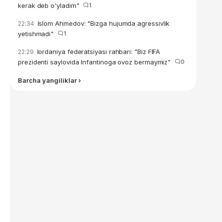
kerak deb o'yladim"
1
Islom Ahmedov: "Bizga hujumda agressivlik
22:34
yetishmadi"
1
Iordaniya federatsiyasi rahbari: "Biz FIFA
22:29
prezidenti saylovida Infantinoga ovoz bermaymiz"
0
Barcha yangiliklar ›