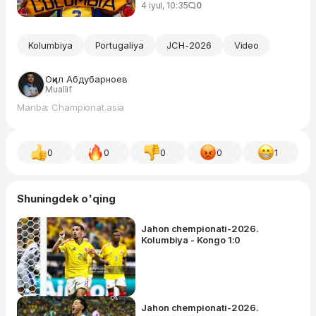
4 iyul, 10:35
0
Kolumbiya
Portugaliya
JCH-2026
Video
Оқил Абдубарноев
Muallif
Manba: Championat.asia
0
0
0
0
1
Shuningdek o'qing
Jahon chempionati-2026.
Kolumbiya - Kongo 1:0
Jahon chempionati-2026.