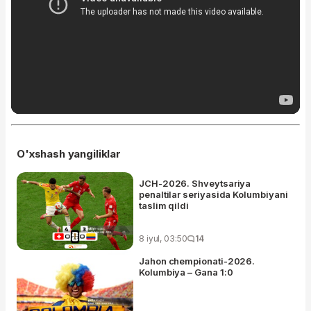
O'xshash yangiliklar
JCH-2026. Shveytsariya
penaltilar seriyasida Kolumbiyani
taslim qildi
8 iyul, 03:50
14
Jahon chempionati-2026.
Kolumbiya – Gana 1:0