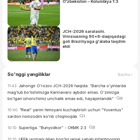
O'zbekiston – Kolumbiya 1:3
JCH-2026 saralashi.
Vinisiusning 90+9-daqiqadagi
goli Braziliyaga g'alaba taqdim
etdi
So'nggi yangiliklar
Barcha ›
Jahongir O'rozov JCH-2026 haqida: “Barcha o'yinlarda
11:43
mag'lub bo'lishimizga Kannavaro aybdor emas. O'zimizga
bo'lgan ishonchimiz unchalik emas edi, hayajonlandik”
0
"Real" yarim himoyani kuchaytirish uchun "Yuventus"
10:40
sardori nomzodini ko'rib chiqmoqda
1
Superliga. “Bunyodkor” - OKMK 2:3
0
10:10
UEFA jazmani bilan bog'liq janjal sabab Infantinoning
10:10