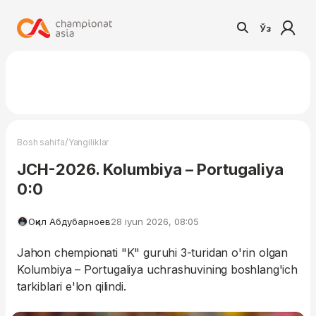
Ўз
/
Bosh sahifa
Yangiliklar
JCH-2026. Kolumbiya – Portugaliya
0:0
Оқил Абдубарноев
28 iyun 2026, 08:05
Jahon chempionati "K" guruhi 3-turidan o'rin olgan
Kolumbiya – Portugaliya uchrashuvining boshlang'ich
tarkiblari e'lon qilindi.