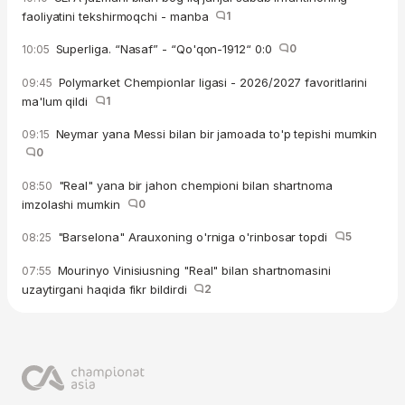
faoliyatini tekshirmoqchi - manba
1
Superliga. “Nasaf” - “Qo'qon-1912“ 0:0
0
10:05
Polymarket Chempionlar ligasi - 2026/2027 favoritlarini
09:45
ma'lum qildi
1
Neymar yana Messi bilan bir jamoada to'p tepishi mumkin
09:15
0
"Real" yana bir jahon chempioni bilan shartnoma
08:50
imzolashi mumkin
0
"Barselona" Arauxoning o'rniga o'rinbosar topdi
5
08:25
Mourinyo Vinisiusning "Real" bilan shartnomasini
07:55
uzaytirgani haqida fikr bildirdi
2