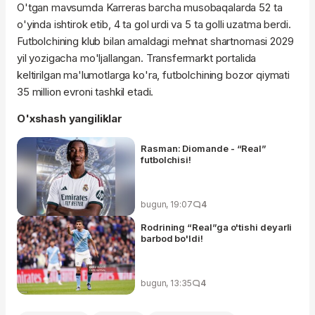
O'tgan mavsumda Karreras barcha musobaqalarda 52 ta
o'yinda ishtirok etib, 4 ta gol urdi va 5 ta golli uzatma berdi.
Futbolchining klub bilan amaldagi mehnat shartnomasi 2029
yil yozigacha mo'ljallangan. Transfermarkt portalida
keltirilgan ma'lumotlarga ko'ra, futbolchining bozor qiymati
35 million evroni tashkil etadi.
O'xshash yangiliklar
Rasman: Diomande - “Real”
futbolchisi!
bugun, 19:07
4
Rodrining “Real”ga o'tishi deyarli
barbod bo'ldi!
bugun, 13:35
4