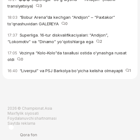
translyatsiya)
3
“Bobur Arena”da kechgan “Andijon” – “Paxtakor”
18:03
to'qnashuvidan GALEREYA
0
Superliga. 16-tur diskvalifikaciyalari: “Andijon”,
17:37
“Lokomotiv” va “Dinamo” yo'qotishlarga ega
2
Vozinya “Kolo-Kolo”da taxallusi ostida o'ynashga ruxsat
17:05
oldi
0
“Liverpul” va PSJ Barkolya bo'yicha kelisha olmayapti
1
16:40
2026 © Championat.Asia
Maxfiylik siyosati
Foydalanuvchi shartnomasi
Saytda reklama
Qora fon