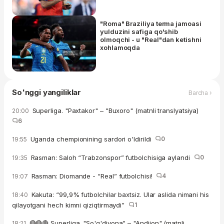
"Roma" Braziliya terma jamoasi
yulduzini safiga qo'shib
olmoqchi - u "Real"dan ketishni
xohlamoqda
So'nggi yangiliklar
Barcha ›
Superliga. "Paxtakor" – "Buxoro" (matnli translyatsiya)
20:00
6
Uganda chempionining sardori o'ldirildi
0
19:55
Rasman: Saloh “Trabzonspor” futbolchisiga aylandi
0
19:35
Rasman: Diomande - “Real” futbolchisi!
4
19:07
Kakuta: “99,9% futbolchilar baxtsiz. Ular aslida nimani his
18:40
qilayotgani hech kimni qiziqtirmaydi”
1
🔴🔴🔴 Superliga. "So'g'diyona" – "Andijon" (matnli
18:21