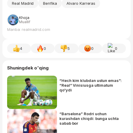
Real Madrid
Benfika
Alvaro Karreras
Khoja
Muallif
Manba: realmadrid.com
4
0
5
0
0
Shuningdek o'qing
“Hech kim klubdan ustun emas”:
“Real” Vinisiusga ultimatum
qo'ydi
“Barselona” Rodri uchun
kurashdan chiqdi: bunga uchta
sabab bor