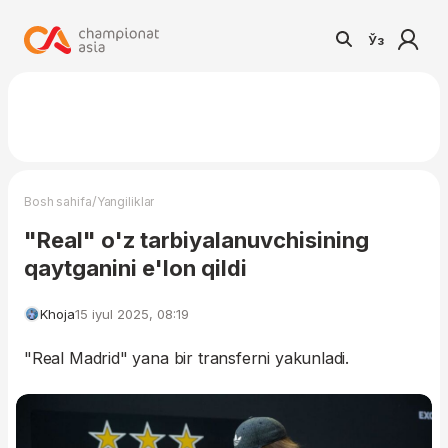
Ўз
/
Bosh sahifa
Yangiliklar
"Real" o'z tarbiyalanuvchisining
qaytganini e'lon qildi
Khoja
15 iyul 2025, 08:19
"Real Madrid" yana bir transferni yakunladi.