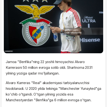
Jamoa "Benfika"ning 22 yoshli himoyachisi Alvaro
Karrerasni 50 million evroga sotib oldi. Shartnoma 2031
yilning yoziga qadar mo'ljallangan.
Alvaro Karreras "Real" akademiyasi tarbiyalanuvchisi
hisoblanadi. U 2020 yilda tekinga "Manchester Yunayted"ga
ko'chib o'tgandi. O'tgan yilning yozida esa
Manchestyerdan "Benfika"ga 6 million evroga o'tgan.