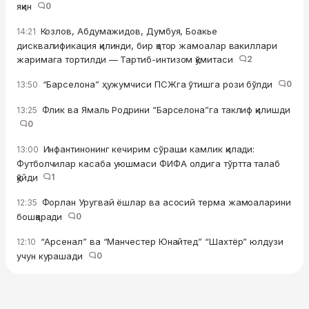
яқин
0
Козлов, Абдумажидов, Думбуя, Боакье
14:21
дисквалификация қилинди, бир қатор жамоалар вакиллари
жаримага тортилди — Тартиб-интизом қўмитаси
2
“Барселона” ҳужумчиси ПСЖга ўтишга рози бўлди
0
13:50
Флик ва Ямаль Родрини “Барселона”га таклиф қилишди
13:25
0
Инфантинонинг кечирим сўраши камлик қилади:
13:00
Футболчилар касаба уюшмаси ФИФА олдига тўртта талаб
қўйди
1
Форлан Уругвай ёшлар ва асосий терма жамоаларини
12:35
бошқаради
0
“Арсенал” ва “Манчестер Юнайтед” “Шахтёр” юлдузи
12:10
учун курашади
0