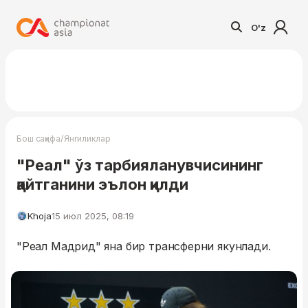
O'z
/
Бош саҳифа
Янгиликлар
"Реал" ўз тарбияланувчисининг
қайтганини эълон қилди
Khoja
15 июл 2025, 08:19
"Реал Мадрид" яна бир трансферни якунлади.