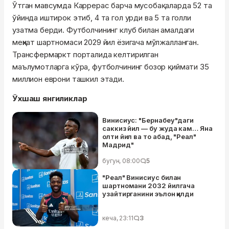
Ўтган мавсумда Каррерас барча мусобақаларда 52 та
ўйинда иштирок этиб, 4 та гол урди ва 5 та голли
узатма берди. Футболчининг клуб билан амалдаги
меҳнат шартномаси 2029 йил ёзигача мўлжалланган.
Трансфермаркт порталида келтирилган
маълумотларга кўра, футболчининг бозор қиймати 35
миллион еврони ташкил этади.
Ўхшаш янгиликлар
Винисиус: "Бернабеу"даги
саккиз йил — бу жуда кам… Яна
олти йил ва то абад, "Реал"
Мадрид"
бугун, 08:00
5
"Реал" Винисиус билан
шартномани 2032 йилгача
узайтирганини эълон қилди
кеча, 23:11
3