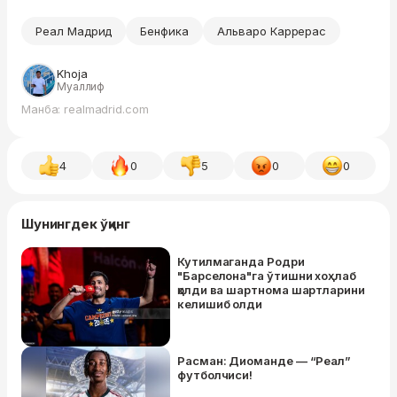
Реал Мадрид
Бенфика
Альваро Каррерас
Khoja
Муаллиф
Манба: realmadrid.com
4
0
5
0
0
Шунингдек ўқинг
Кутилмаганда Родри
"Барселона"га ўтишни хоҳлаб
қолди ва шартнома шартларини
келишиб олди
Расман: Диоманде — “Реал”
футболчиси!