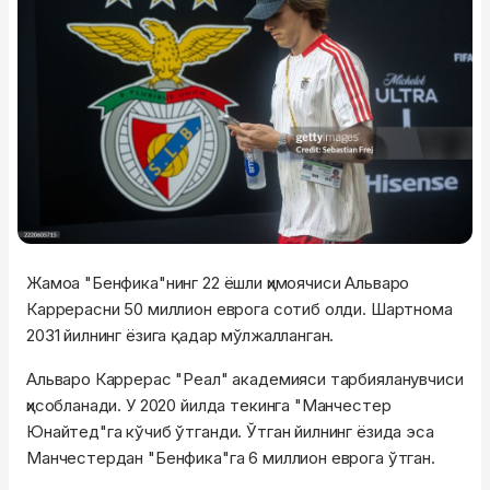
Жамоа "Бенфика"нинг 22 ёшли ҳимоячиси Альваро
Каррерасни 50 миллион еврога сотиб олди. Шартнома
2031 йилнинг ёзига қадар мўлжалланган.
Альваро Каррерас "Реал" академияси тарбияланувчиси
ҳисобланади. У 2020 йилда текинга "Манчестер
Юнайтед"га кўчиб ўтганди. Ўтган йилнинг ёзида эса
Манчестердан "Бенфика"га 6 миллион еврога ўтган.