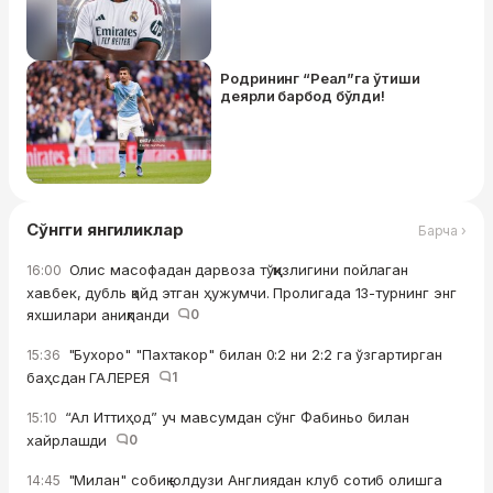
Родрининг “Реал”га ўтиши
деярли барбод бўлди!
Сўнгги янгиликлар
Барча ›
Олис масофадан дарвоза тўққизлигини пойлаган
16:00
хавбек, дубль қайд этган ҳужумчи. Пролигада 13-турнинг энг
яхшилари аниқланди
0
"Бухоро" "Пахтакор" билан 0:2 ни 2:2 га ўзгартирган
15:36
баҳсдан ГАЛЕРЕЯ
1
“Ал Иттиҳод” уч мавсумдан сўнг Фабиньо билан
15:10
хайрлашди
0
"Милан" собиқ юлдузи Англиядан клуб сотиб олишга
14:45