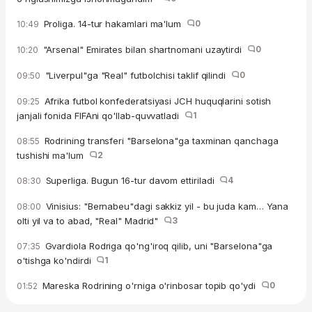
Proliga. 14-tur hakamlari ma'lum
0
10:49
"Arsenal" Emirates bilan shartnomani uzaytirdi
0
10:20
"Liverpul"ga "Real" futbolchisi taklif qilindi
0
09:50
Afrika futbol konfederatsiyasi JCH huquqlarini sotish
09:25
janjali fonida FIFAni qo'llab-quvvatladi
1
Rodrining transferi "Barselona"ga taxminan qanchaga
08:55
tushishi ma'lum
2
Superliga. Bugun 16-tur davom ettiriladi
4
08:30
Vinisius: "Bernabeu"dagi sakkiz yil - bu juda kam… Yana
08:00
olti yil va to abad, "Real" Madrid"
3
Gvardiola Rodriga qo'ng'iroq qilib, uni "Barselona"ga
07:35
o'tishga ko'ndirdi
1
Mareska Rodrining o'rniga o'rinbosar topib qo'ydi
0
01:52