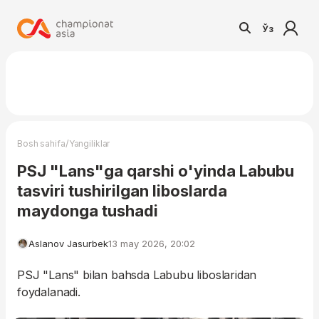
Ўз
/
Bosh sahifa
Yangiliklar
PSJ "Lans"ga qarshi o'yinda Labubu
tasviri tushirilgan liboslarda
maydonga tushadi
Aslanov Jasurbek
13 may 2026, 20:02
PSJ "Lans" bilan bahsda Labubu liboslaridan
foydalanadi.