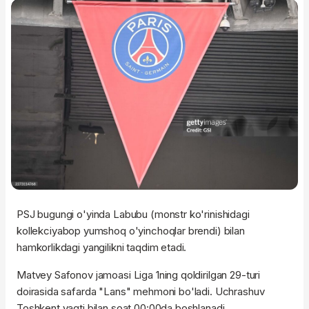
PSJ bugungi o'yinda Labubu (monstr ko'rinishidagi
kollekciyabop yumshoq o'yinchoqlar brendi) bilan
hamkorlikdagi yangilikni taqdim etadi.
Matvey Safonov jamoasi Liga 1ning qoldirilgan 29-turi
doirasida safarda "Lans" mehmoni bo'ladi. Uchrashuv
Toshkent vaqti bilan soat 00:00da boshlanadi.