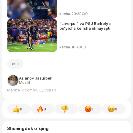
kecha, 20:30
0
“Liverpul” va PSJ Barkolya
bo'yicha kelisha olmayapti
kecha, 16:40
1
PSJ
Aslanov Jasurbek
Muallif
Manba: x.com/PSG_English
0
0
1
1
0
Shuningdek o'qing