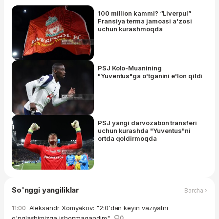
100 million kammi? “Liverpul”
Fransiya terma jamoasi a'zosi
uchun kurashmoqda
PSJ Kolo-Muanining
"Yuventus"ga o'tganini e'lon qildi
PSJ yangi darvozabon transferi
uchun kurashda "Yuventus"ni
ortda qoldirmoqda
So'nggi yangiliklar
Barcha ›
Aleksandr Xomyakov: "2:0'dan keyin vaziyatni
11:00
o'nglashimizga ishonmagandim"
0