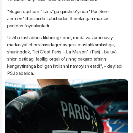
"Bugun oqshom "Lans"ga qarshi o'yinda "Pari Sen-
Jermen" liboslarida Labubudan ilhomlangan maxsus
printdan foydalaniladi.
Ushbu tashabbus klubning sport, moda va zamonaviy
madaniyat chorrahasidagi mavqeini mustahkamlashga,
shuningdek, "Ici C’est Paris – La Maison" (Parij - bu uy)
shiori ostidagi faolligi orqali o'zining xalqaro ta’sirini
kengaytirishga bo'lgan intilishini namoyish etadi", - deyiladi
PSJ xabarida.