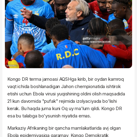
Kongo DR terma jamoasi AQSHga kirib, bir oydan kamroq
vaqt ichida boshlanadigan Jahon chempionatida ishtirok
etishi uchun Ebola virusi yuqishining oldini olish maqsadida
21 kun davomida "pufak" rejimida izolyaciyada bo'lishi
kerak. Bu haqda juma kuni Oq uy ma'lum qildi. Kongo DR
esa bu talabga bo'ysunish niyatida emas.
Markaziy Afrikaning bir qancha mamlakatlarida avj olgan
Ebola epidemiyasiga qaramay, Kongo Demokratik