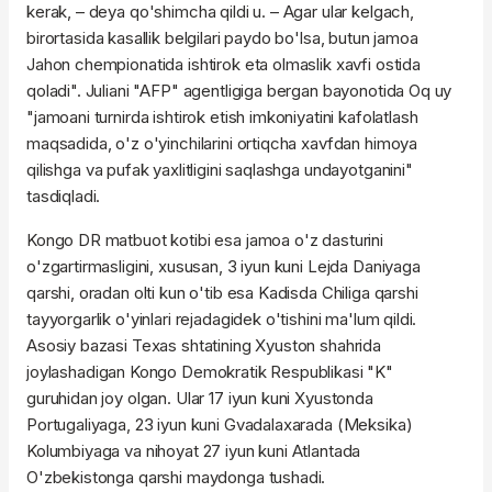
kerak, – deya qo'shimcha qildi u. – Agar ular kelgach,
birortasida kasallik belgilari paydo bo'lsa, butun jamoa
Jahon chempionatida ishtirok eta olmaslik xavfi ostida
qoladi". Juliani "AFP" agentligiga bergan bayonotida Oq uy
"jamoani turnirda ishtirok etish imkoniyatini kafolatlash
maqsadida, o'z o'yinchilarini ortiqcha xavfdan himoya
qilishga va pufak yaxlitligini saqlashga undayotganini"
tasdiqladi.
Kongo DR matbuot kotibi esa jamoa o'z dasturini
o'zgartirmasligini, xususan, 3 iyun kuni Lejda Daniyaga
qarshi, oradan olti kun o'tib esa Kadisda Chiliga qarshi
tayyorgarlik o'yinlari rejadagidek o'tishini ma'lum qildi.
Asosiy bazasi Texas shtatining Xyuston shahrida
joylashadigan Kongo Demokratik Respublikasi "K"
guruhidan joy olgan. Ular 17 iyun kuni Xyustonda
Portugaliyaga, 23 iyun kuni Gvadalaxarada (Meksika)
Kolumbiyaga va nihoyat 27 iyun kuni Atlantada
O'zbekistonga qarshi maydonga tushadi.