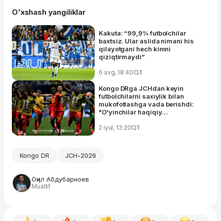
O'xshash yangiliklar
Kakuta: “99,9% futbolchilar
baxtsiz. Ular aslida nimani his
qilayotgani hech kimni
qiziqtirmaydi”
6 avg, 18:40
1
Kongo DRga JCHdan keyin
futbolchilarni saxiylik bilan
mukofotlashga vada berishdi:
"O'yinchilar haqiqiy
qahramonlardek kutib olinadi"
2 iyul, 13:20
1
Kongo DR
JCH-2026
Оқил Абдубарноев
Muallif