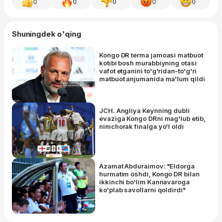
0
0
0
0
0
Shuningdek o'qing
Kongo DR terma jamoasi matbuot
kotibi bosh murabbiyning otasi
vafot etganini to'g'ridan-to'g'ri
matbuot anjumanida ma'lum qildi
JCH. Angliya Keynning dubli
evaziga Kongo DRni mag'lub etib,
nimchorak finalga yo'l oldi
Azamat Abduraimov: "Eldorga
hurmatim oshdi, Kongo DR bilan
ikkinchi bo'lim Kannavaroga
ko'plab savollarni qoldirdi"