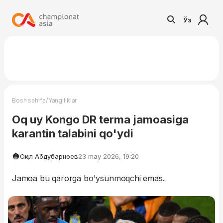
Ўз
/
Bosh sahifa
Yangiliklar
Oq uy Kongo DR terma jamoasiga
karantin talabini qo'ydi
Оқил Абдубарноев
23 may 2026, 19:20
Jamoa bu qarorga bo'ysunmoqchi emas.