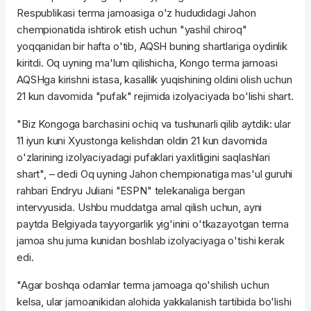
Respublikasi terma jamoasiga o'z hududidagi Jahon
chempionatida ishtirok etish uchun "yashil chiroq"
yoqqanidan bir hafta o'tib, AQSH buning shartlariga oydinlik
kiritdi. Oq uyning ma'lum qilishicha, Kongo terma jamoasi
AQSHga kirishni istasa, kasallik yuqishining oldini olish uchun
21 kun davomida "pufak" rejimida izolyaciyada bo'lishi shart.
"Biz Kongoga barchasini ochiq va tushunarli qilib aytdik: ular
11 iyun kuni Xyustonga kelishdan oldin 21 kun davomida
o'zlarining izolyaciyadagi pufaklari yaxlitligini saqlashlari
shart", – dedi Oq uyning Jahon chempionatiga mas'ul guruhi
rahbari Endryu Juliani "ESPN" telekanaliga bergan
intervyusida. Ushbu muddatga amal qilish uchun, ayni
paytda Belgiyada tayyorgarlik yig'inini o'tkazayotgan terma
jamoa shu juma kunidan boshlab izolyaciyaga o'tishi kerak
edi.
"Agar boshqa odamlar terma jamoaga qo'shilish uchun
kelsa, ular jamoanikidan alohida yakkalanish tartibida bo'lishi