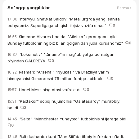
So'nggi yangiliklar
Barcha ›
Intervyu. Shavkat Saidov: "Metallurg"da yangi sahifa
17:06
ochyapmiz. Superligaga chiqish ilojsiz vazifa emas"
0
Simeone Alvares haqida: "Atletiko" qaror qabul qildi.
16:55
Bunday futbolchining biz bilan qolganidan juda xursandmiz"
0
"Lokomotiv" "Dinamo"ni mag'lubiyatga uchratgan
16:37
o'yindan GALEREYA
0
Rasman: “Arsenal" "Nyukasl" va Braziliya yarim
16:22
himoyachisi Gimaraesni 75 million funtga sotib oldi
0
Lionel Messining otasi vafot etdi
3
15:57
“Paxtakor” sobiq hujumchisi “Galatasaroy” murabbiyi
15:31
bo'ldi
3
"Selta" “Manchester Yunayted” futbolchisini ijaraga oldi
14:45
0
Ruli dushanba kuni "Man Siti"da tibbiy ko'rikdan o'tadi.
13:48