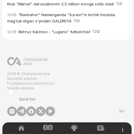
Klub "Marsel” darvozabonini 3,5 million evroga sotib oladi
0
"Navbahor" Namanganda "Surxon"ni kichik hisobda
13:05
mag'lub etgan o'yindan GALEREYA
0
Behruz Karimov - "Lugano" futbolchisi!
12
12:09
2026 © Championat.Asia
Maxfiylik siyosati
Foydalanuvchi shartnomasi
Saytda reklama
Qora fon
18+