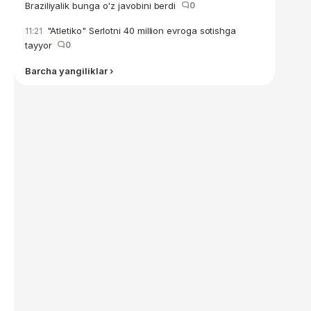
Braziliyalik bunga o'z javobini berdi
0
"Atletiko" Serlotni 40 million evroga sotishga
11:21
tayyor
0
Barcha yangiliklar ›