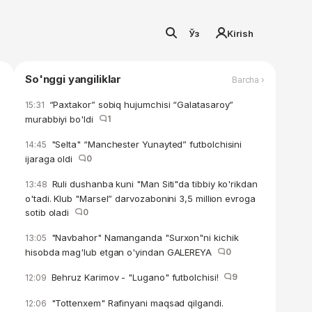
Ўз
Kirish
So'nggi yangiliklar
Barcha ›
“Paxtakor” sobiq hujumchisi “Galatasaroy”
15:31
murabbiyi bo'ldi
1
"Selta" “Manchester Yunayted” futbolchisini
14:45
ijaraga oldi
0
Ruli dushanba kuni "Man Siti"da tibbiy ko'rikdan
13:48
o'tadi. Klub "Marsel” darvozabonini 3,5 million evroga
sotib oladi
0
"Navbahor" Namanganda "Surxon"ni kichik
13:05
hisobda mag'lub etgan o'yindan GALEREYA
0
Behruz Karimov - "Lugano" futbolchisi!
9
12:09
"Tottenxem" Rafinyani maqsad qilgandi.
12:06