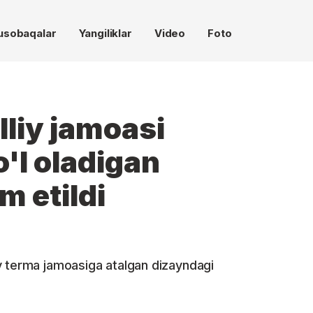
usobaqalar
Yangiliklar
Video
Foto
lliy jamoasi
'l oladigan
m etildi
y terma jamoasiga atalgan dizayndagi