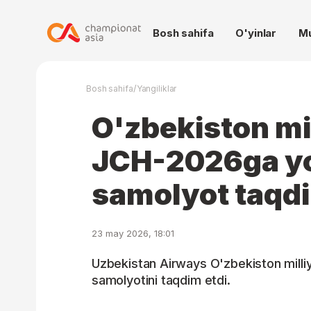
Bosh sahifa
O'yinlar
M
/
Bosh sahifa
Yangiliklar
O'zbekiston mi
JCH-2026ga yo
samolyot taqdi
23 may 2026, 18:01
Uzbekistan Airways O'zbekiston milli
samolyotini taqdim etdi.