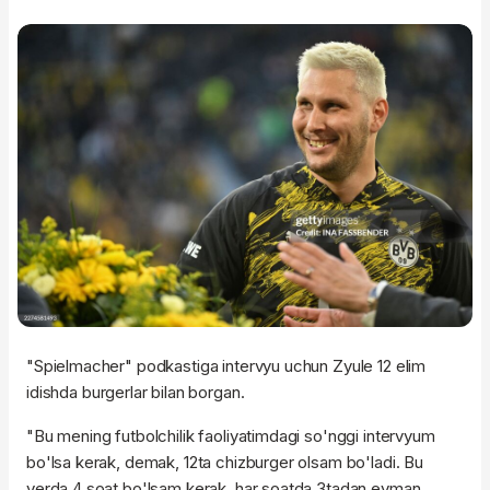
"Spielmacher" podkastiga intervyu uchun Zyule 12 elim
idishda burgerlar bilan borgan.
"Bu mening futbolchilik faoliyatimdagi so'nggi intervyum
bo'lsa kerak, demak, 12ta chizburger olsam bo'ladi. Bu
yerda 4 soat bo'lsam kerak, har soatda 3tadan eyman.