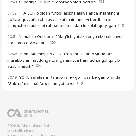
Superliga. Bugun 2-davraga start beriladi
1
07:41
FIFA JCH oldidan futbol assotsiatsiyalariga Infantinoni
01:32
qo'llab-quvvatlovchi tayyor xat matnlarini yubordi – ular
allaqachon tashkilot rahbarlari nomidan imzolab qo'yilgan
0
Nematillo Qutibaev: "Mag'lubiyatsiz seriyamiz hali davom
00:51
etadi deb o'ylayman"
0
Ilhom Mo'minjonov: "G'azalkent" bilan o'yinda biz
00:45
murabbiylar maydonga tushganimizda ham uchta gol qo'yib
yubormasdik"
2
YCHL saralashi. Rahmonaliev golli pas bergan o'yinda
00:19
"Sabah" minimal farq bilan yutqazdi
0
2026 © Championat.Asia
Maxfiylik siyosati
Foydalanuvchi shartnomasi