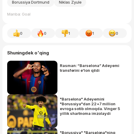
Borussiya Dortmund
Niklas Zyule
Manba: Goal
0
0
1
1
0
Shuningdek o'qing
Rasman: “Barselona” Adeyemi
transferini e'lon qildi
"Barselona" Adeyemini
"Borussiya"dan 22+7 million
evroga sotib olmoqda. Vinger 5
yillik shartnoma imzolaydi
"Borussiya" "Barselona"ning