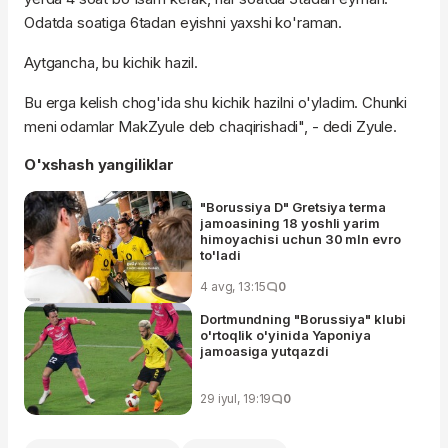
Odatda soatiga 6tadan eyishni yaxshi ko'raman.
Aytgancha, bu kichik hazil.
Bu erga kelish chog'ida shu kichik hazilni o'yladim. Chunki
meni odamlar MakZyule deb chaqirishadi", - dedi Zyule.
O'xshash yangiliklar
"Borussiya D" Gretsiya terma
jamoasining 18 yoshli yarim
himoyachisi uchun 30 mln evro
to'ladi
4 avg, 13:15
0
Dortmundning "Borussiya" klubi
o'rtoqlik o'yinida Yaponiya
jamoasiga yutqazdi
29 iyul, 19:19
0