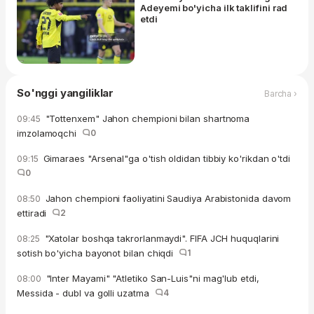
Adeyemi bo'yicha ilk taklifini rad
etdi
So'nggi yangiliklar
Barcha ›
"Tottenxem" Jahon chempioni bilan shartnoma
09:45
imzolamoqchi
0
Gimaraes "Arsenal"ga o'tish oldidan tibbiy ko'rikdan o'tdi
09:15
0
Jahon chempioni faoliyatini Saudiya Arabistonida davom
08:50
ettiradi
2
"Xatolar boshqa takrorlanmaydi". FIFA JCH huquqlarini
08:25
sotish bo'yicha bayonot bilan chiqdi
1
"Inter Mayami" "Atletiko San-Luis"ni mag'lub etdi,
08:00
Messida - dubl va golli uzatma
4