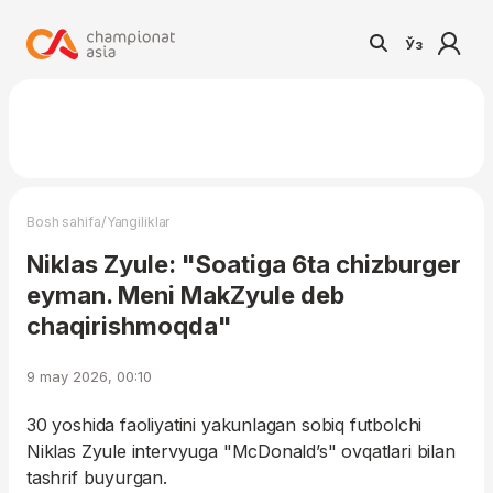
Ўз
/
Bosh sahifa
Yangiliklar
Niklas Zyule: "Soatiga 6ta chizburger
eyman. Meni MakZyule deb
chaqirishmoqda"
9 may 2026, 00:10
30 yoshida faoliyatini yakunlagan sobiq futbolchi
Niklas Zyule intervyuga "McDonald’s" ovqatlari bilan
tashrif buyurgan.