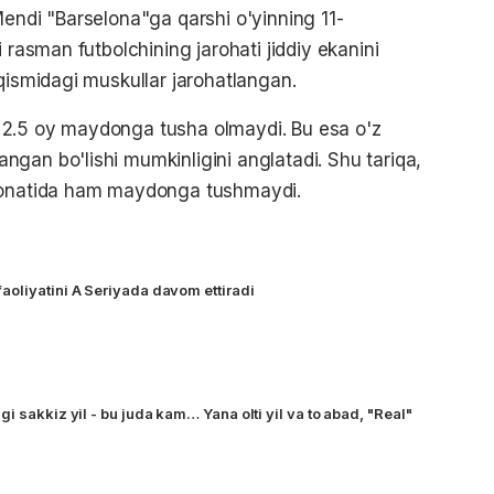
Mendi "Barselona"ga qarshi o'yinning 11-
 rasman futbolchining jarohati jiddiy ekanini
qismidagi muskullar jarohatlangan.
 2.5 oy maydonga tusha olmaydi. Bu esa o'z
gan bo'lishi mumkinligini anglatadi. Shu tariqa,
pionatida ham maydonga tushmaydi.
oliyatini A Seriyada davom ettiradi
i sakkiz yil - bu juda kam… Yana olti yil va to abad, "Real"