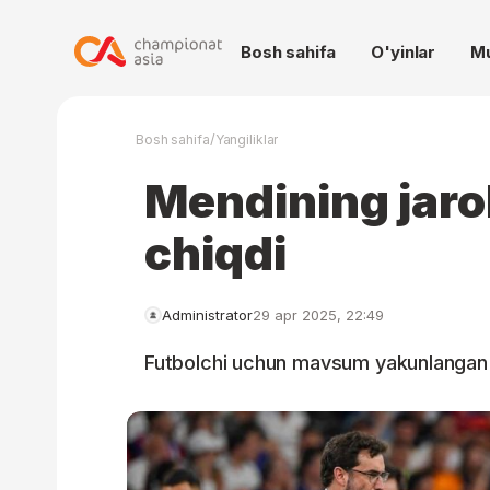
Bosh sahifa
O'yinlar
M
/
Bosh sahifa
Yangiliklar
Mendining jaroh
chiqdi
Administrator
29 apr 2025, 22:49
Futbolchi uchun mavsum yakunlangan 