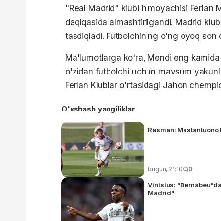
"Real Madrid" klubi himoyachisi Ferlan 
daqiqasida almashtirilgandi. Madrid klubi
tasdiqladi. Futbolchining o'ng oyoq son 
Ma'lumotlarga ko'ra, Mendi eng kamida
o'zidan futbolchi uchun mavsum yakunlan
Ferlan Klublar o'rtasidagi Jahon chem
O'xshash yangiliklar
Rasman: Mastantuono fa
bugun, 21:10
0
Vinisius: "Bernabeu"dag
Madrid"