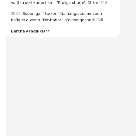
va 3 ta qizil kartochka | "Proliga sharhi", 13-tur
0
Superliga. "Surxon" Namanganda mezbon
20:55
bo'lgan o'yinda "Navbahor" g'alaba qozondi
6
Barcha yangiliklar ›