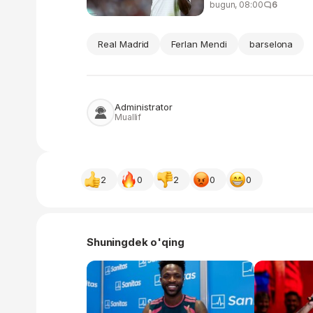
bugun, 08:00
6
Real Madrid
Ferlan Mendi
barselona
Administrator
Muallif
2
0
2
0
0
Shuningdek o'qing