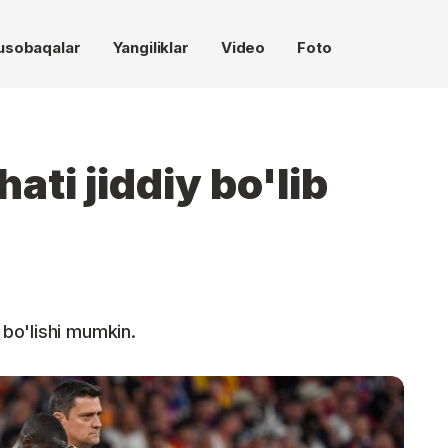
usobaqalar
Yangiliklar
Video
Foto
ati jiddiy bo'lib
bo'lishi mumkin.