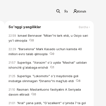
Ўз
Kirish
So'nggi yangiliklar
Barcha ›
Ismael Bennaser "Milan"ni tark etdi, u Osiyo sari
22:59
yo'l olmoqda
0
"Barselona" Mark Kasado uchun kamida 40
22:29
million evro talab qilmoqda
0
Superliga. "Xorazm" o'z uyida "Mashal" ustidan
21:57
ishonchli g'alabaga erishdi
1
Superliga. "Lokomotiv" o'z maydonida goli
21:25
inobatga olinmagan "Dinamo"ni mag'lub etdi
6
Rasman: Mastantuono faoliyatini A Seriyada
21:10
davom ettiradi
0
"Aral" yana yutdi, "G'azalkent" o'yinida 7 ta gol
21:01