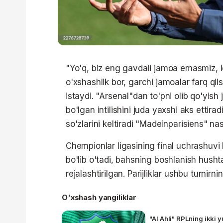
"Yo'q, biz eng gavdali jamoa emasmiz, l
o'xshashlik bor, garchi jamoalar farq qil
istaydi. "Arsenal"dan to'pni olib qo'yis
bo'lgan intilishini juda yaxshi aks ettirad
so'zlarini keltiradi "Madeinparisiens" nas
Chempionlar ligasining final uchrashuv
bo'lib o'tadi, bahsning boshlanish husht
rejalashtirilgan. Parijliklar ushbu turnirn
O'xshash yangiliklar
"Al Ahli" RPLning ikki 