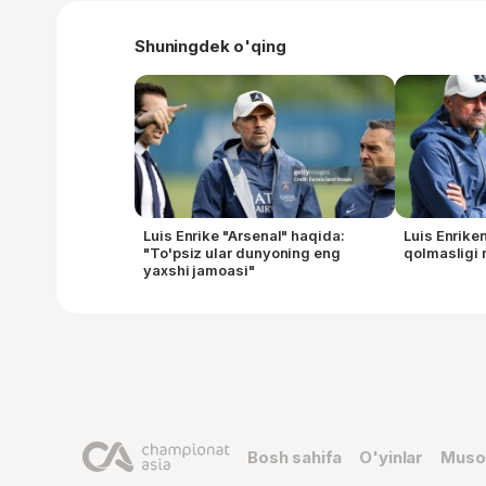
Shuningdek o'qing
Luis Enrike "Arsenal" haqida:
Luis Enrike
"To'psiz ular dunyoning eng
qolmasligi 
yaxshi jamoasi"
Bosh sahifa
O'yinlar
Muso