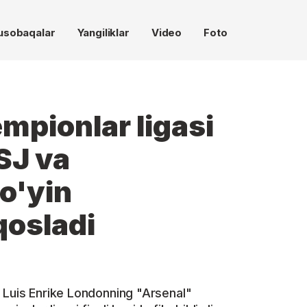
usobaqalar
Yangiliklar
Video
Foto
mpionlar ligasi
PSJ va
o'yin
qosladi
 Luis Enrike Londonning "Arsenal"