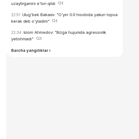
uzaytirganini e'lon qildi
1
Ulug'bek Bakaev: "O'yin 0:0 hisobida yakun topsa
22:51
kerak deb o'yladim"
1
Islom Ahmedov: "Bizga hujumda agressivlik
22:34
yetishmadi"
1
Barcha yangiliklar ›