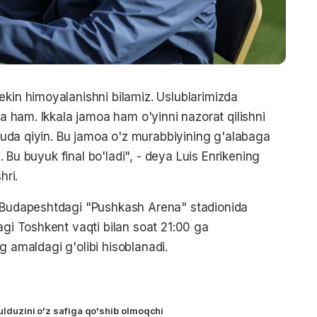
ekin himoyalanishni bilamiz. Uslublarimizda
sa ham. Ikkala jamoa ham o'yinni nazorat qilishni
h juda qiyin. Bu jamoa o'z murabbiyining g'alabaga
i. Bu buyuk final bo'ladi", - deya Luis Enrikening
hri.
i Budapeshtdagi "Pushkash Arena" stadionida
agi Toshkent vaqti bilan soat 21:00 ga
ing amaldagi g'olibi hisoblanadi.
yulduzini o'z safiga qo'shib olmoqchi