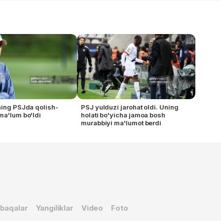
ning PSJda qolish-
PSJ yulduzi jarohat oldi. Uning
ma'lum bo'ldi
holati bo'yicha jamoa bosh
murabbiyi ma'lumot berdi
baqalar
Yangiliklar
Video
Foto