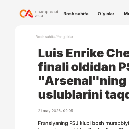
Bosh sahifa
O'yinlar
M
/
Bosh sahifa
Yangiliklar
Luis Enrike Che
finali oldidan 
"Arsenal"ning 
uslublarini taq
21 may 2026, 09:05
Fransiyaning PSJ klubi bosh murabbiyi