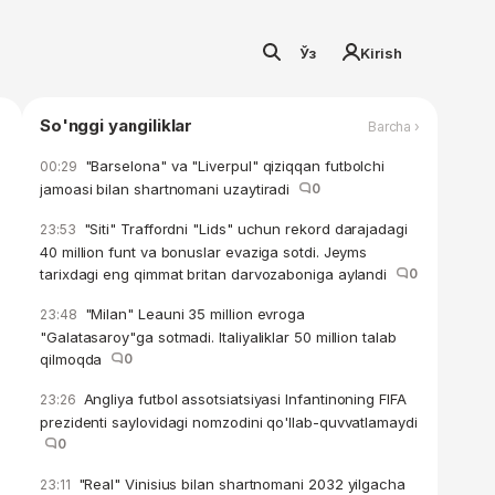
Ўз
Kirish
So'nggi yangiliklar
Barcha ›
"Barselona" va "Liverpul" qiziqqan futbolchi
00:29
jamoasi bilan shartnomani uzaytiradi
0
"Siti" Traffordni "Lids" uchun rekord darajadagi
23:53
40 million funt va bonuslar evaziga sotdi. Jeyms
tarixdagi eng qimmat britan darvozaboniga aylandi
0
"Milan" Leauni 35 million evroga
23:48
"Galatasaroy"ga sotmadi. Italiyaliklar 50 million talab
qilmoqda
0
Angliya futbol assotsiatsiyasi Infantinoning FIFA
23:26
prezidenti saylovidagi nomzodini qo'llab-quvvatlamaydi
0
"Real" Vinisius bilan shartnomani 2032 yilgacha
23:11