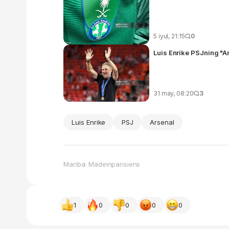
5 iyul, 21:15
0
Luis Enrike PSJning "Ar
31 may, 08:20
3
Luis Enrike
PSJ
Arsenal
Manba: Madeinparisiens
1
0
0
0
0