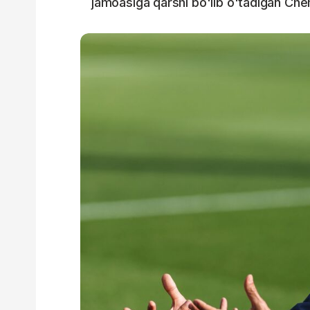
jamoasiga qarshi bo'lib o'tadigan Chempi