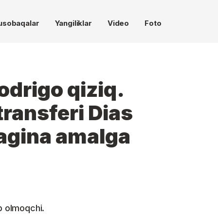
usobaqalar
Yangiliklar
Video
Foto
odrigo qiziq.
transferi Dias
agina amalga
b olmoqchi.