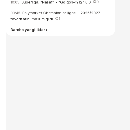
Superliga. “Nasaf” - “Qo'qon-1912“ 0:0
0
10:05
Polymarket Chempionlar ligasi - 2026/2027
09:45
favoritlarini ma'lum qildi
1
Barcha yangiliklar ›