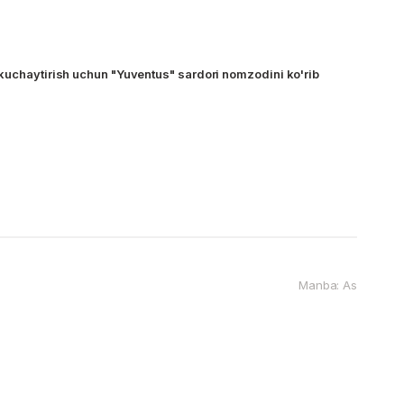
kuchaytirish uchun "Yuventus" sardori nomzodini ko'rib
Manba: As