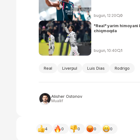
bugun, 12:20
0
"Real" yarim himoyani 
chiqmoqda
bugun, 10:40
1
Real
Liverpul
Luis Dias
Rodrigo
Alisher Ostonov
Muallif
4
0
0
0
0