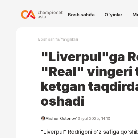
Bosh sahifa
O'yinlar
M
/
Bosh sahifa
Yangiliklar
"Liverpul"ga R
"Real" vingeri 
ketgan taqdird
oshadi
Alisher Ostonov
13 iyul 2025, 14:10
"Liverpul" Rodrigoni o'z safiga qo'shi