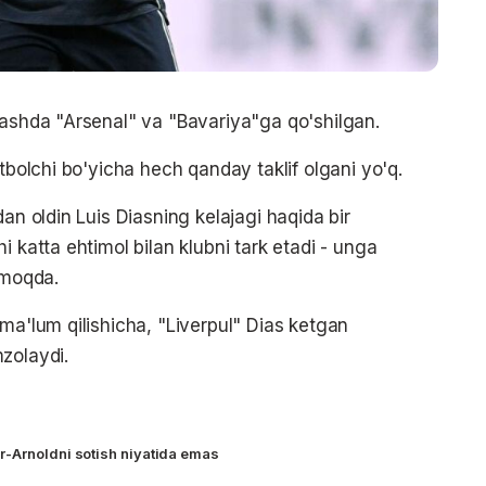
rashda "Arsenal" va "Bavariya"ga qo'shilgan.
utbolchi bo'yicha hech qanday taklif olgani yo'q.
an oldin Luis Diasning kelajagi haqida bir
i katta ehtimol bilan klubni tark etadi - unga
rmoqda.
ma'lum qilishicha, "Liverpul" Dias ketgan
zolaydi.
r-Arnoldni sotish niyatida emas