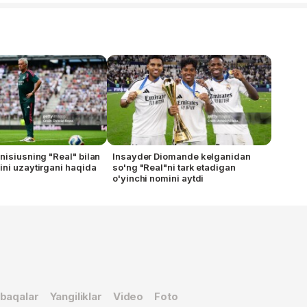
nisiusning "Real" bilan
Insayder Diomande kelganidan
ni uzaytirgani haqida
so'ng "Real"ni tark etadigan
o'yinchi nomini aytdi
baqalar
Yangiliklar
Video
Foto