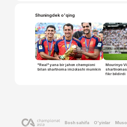
Shuningdek o'qing
"Real" yana bir jahon chempioni
Mourinyo Vi
bilan shartnoma imzolashi mumkin
shartnomasi
fikr bildirdi
Bosh sahifa
O'yinlar
Muso