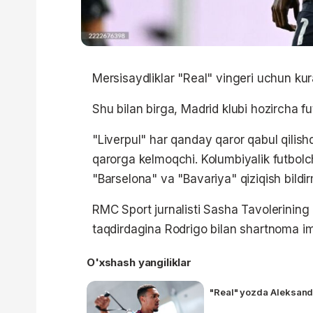
Mersisaydliklar "Real" vingeri uchun ku
Shu bilan birga, Madrid klubi hozircha f
"Liverpul" har qanday qaror qabul qilishd
qarorga kelmoqchi. Kolumbiyalik futbolch
"Barselona" va "Bavariya" qiziqish bildi
RMC Sport jurnalisti Sasha Tavolerining 
taqdirdagina Rodrigo bilan shartnoma im
O'xshash yangiliklar
"Real" yozda Aleksand