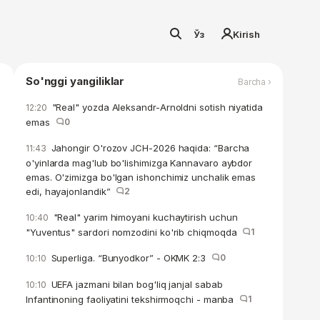
Ўз
Kirish
So'nggi yangiliklar
Barcha ›
"Real" yozda Aleksandr-Arnoldni sotish niyatida
12:20
emas
0
Jahongir O'rozov JCH-2026 haqida: “Barcha
11:43
o'yinlarda mag'lub bo'lishimizga Kannavaro aybdor
emas. O'zimizga bo'lgan ishonchimiz unchalik emas
edi, hayajonlandik”
2
"Real" yarim himoyani kuchaytirish uchun
10:40
"Yuventus" sardori nomzodini ko'rib chiqmoqda
1
Superliga. “Bunyodkor” - OKMK 2:3
0
10:10
UEFA jazmani bilan bog'liq janjal sabab
10:10
Infantinoning faoliyatini tekshirmoqchi - manba
1