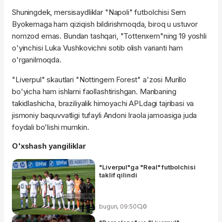
Shuningdek, mersisaydliklar "Napoli" futbolchisi Sem
Byokemaga ham qiziqish bildirishmoqda, biroq u ustuvor
nomzod emas. Bundan tashqari, "Tottenxem"ning 19 yoshli
o'yinchisi Luka Vushkovichni sotib olish varianti ham
o'rganilmoqda.
"Liverpul" skautlari "Nottingem Forest" a'zosi Murillo
bo'yicha ham ishlarni faollashtirishgan. Manbaning
takidlashicha, braziliyalik himoyachi APLdagi tajribasi va
jismoniy baquvvatligi tufayli Andoni Iraola jamoasiga juda
foydali bo'lishi mumkin.
O'xshash yangiliklar
"Liverpul"ga "Real" futbolchisi
taklif qilindi
bugun, 09:50
0