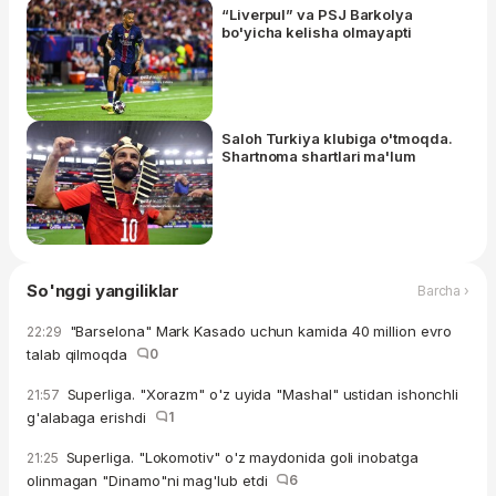
“Liverpul” va PSJ Barkolya
bo'yicha kelisha olmayapti
Saloh Turkiya klubiga o'tmoqda.
Shartnoma shartlari ma'lum
So'nggi yangiliklar
Barcha ›
"Barselona" Mark Kasado uchun kamida 40 million evro
22:29
talab qilmoqda
0
Superliga. "Xorazm" o'z uyida "Mashal" ustidan ishonchli
21:57
g'alabaga erishdi
1
Superliga. "Lokomotiv" o'z maydonida goli inobatga
21:25
olinmagan "Dinamo"ni mag'lub etdi
6