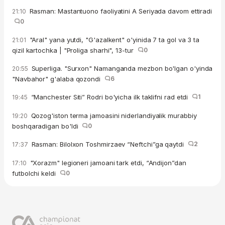
Rasman: Mastantuono faoliyatini A Seriyada davom ettiradi
21:10
0
"Aral" yana yutdi, "G'azalkent" o'yinida 7 ta gol va 3 ta
21:01
qizil kartochka | "Proliga sharhi", 13-tur
0
Superliga. "Surxon" Namanganda mezbon bo'lgan o'yinda
20:55
"Navbahor" g'alaba qozondi
6
“Manchester Siti” Rodri bo'yicha ilk taklifni rad etdi
1
19:45
Qozog'iston terma jamoasini niderlandiyalik murabbiy
19:20
boshqaradigan bo'ldi
0
Rasman: Bilolxon Toshmirzaev “Neftchi”ga qaytdi
2
17:37
"Xorazm" legioneri jamoani tark etdi, “Andijon”dan
17:10
futbolchi keldi
0