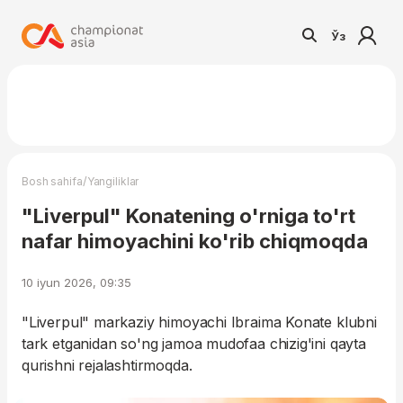
Ўз
/
Bosh sahifa
Yangiliklar
"Liverpul" Konatening o'rniga to'rt
nafar himoyachini ko'rib chiqmoqda
10 iyun 2026, 09:35
"Liverpul" markaziy himoyachi Ibraima Konate klubni
tark etganidan so'ng jamoa mudofaa chizig'ini qayta
qurishni rejalashtirmoqda.