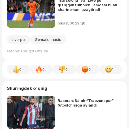
"Barselona" va "Liverpul"
qiziqqan futbolchi jamoasi bilan
shartnomani uzaytiradi
bugun, 00:29
0
Liverpul
Gonsalu Inasiu
Manba: Caught Offside
0
0
0
0
1
Shuningdek o'qing
Rasman: Saloh “Trabzonspor”
futbolchisiga aylandi