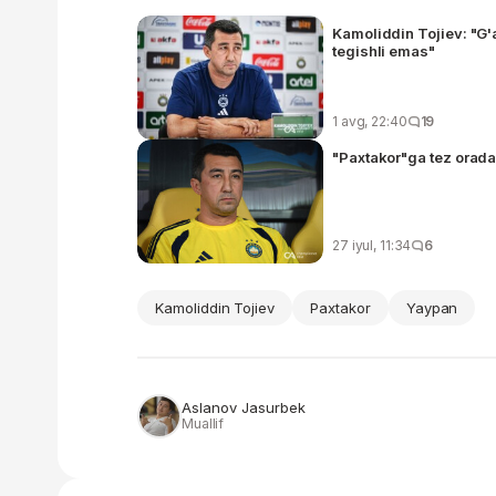
Kamoliddin Tojiev: "G'
tegishli emas"
1 avg, 22:40
19
"Paxtakor"ga tez orada
27 iyul, 11:34
6
Kamoliddin Tojiev
Paxtakor
Yaypan
Aslanov Jasurbek
Muallif