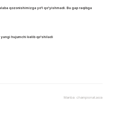
alaba qozonishimizga yo'l qo'yishmadi. Bu gap raqibga
 yangi hujumchi kelib qo'shiladi
Manba: championat.asia