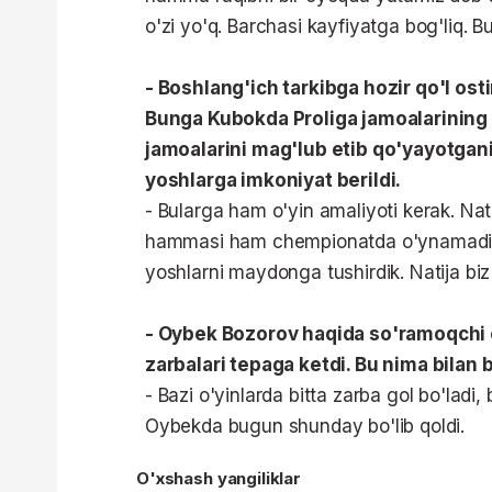
o'zi yo'q. Barchasi kayfiyatga bog'liq. B
- Boshlang'ich tarkibga hozir qo'l osti
Bunga Kubokda Proliga jamoalarining 
jamoalarini mag'lub etib qo'yayotgan
yoshlarga imkoniyat berildi.
- Bularga ham o'yin amaliyoti kerak. Natij
hammasi ham chempionatda o'ynamadi. U
yoshlarni maydonga tushirdik. Natija b
- Oybek Bozorov haqida so'ramoqchi e
zarbalari tepaga ketdi. Bu nima bilan 
- Bazi o'yinlarda bitta zarba gol bo'lad
Oybekda bugun shunday bo'lib qoldi.
O'xshash yangiliklar