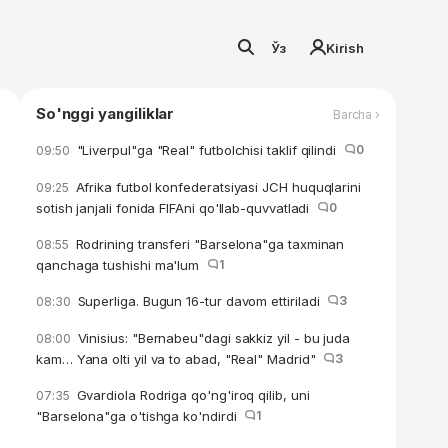
Ўз
Kirish
So'nggi yangiliklar
Barcha ›
"Liverpul"ga "Real" futbolchisi taklif qilindi
0
09:50
Afrika futbol konfederatsiyasi JCH huquqlarini
09:25
sotish janjali fonida FIFAni qo'llab-quvvatladi
0
Rodrining transferi "Barselona"ga taxminan
08:55
qanchaga tushishi ma'lum
1
Superliga. Bugun 16-tur davom ettiriladi
3
08:30
Vinisius: "Bernabeu"dagi sakkiz yil - bu juda
08:00
kam… Yana olti yil va to abad, "Real" Madrid"
3
Gvardiola Rodriga qo'ng'iroq qilib, uni
07:35
"Barselona"ga o'tishga ko'ndirdi
1