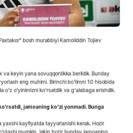
axtakor" bosh murabbiyi Kamoliddin Tojiev
ik va keyin yana sovuqqonlikka berildik. Bunday
yorlash eng muhimi. Birinchi bo'limni 1:0 hisobida
 o'z o'yinimizni ko'rsatdik va g'alabaga erishdik.
ko'rsatdi, jamoaning ko'zi yonmadi. Bunga
yaxshi kayfiyatda tayyorlanishi kerak. Hozir
'ylashi mumkin, lekin hozir bunday jamoaning