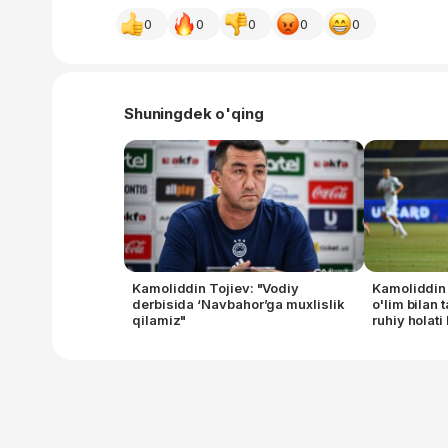
0
0
0
0
0
Shuningdek o'qing
Kamoliddin Tojiev: "Vodiy
Kamoliddin 
derbisida ‘Navbahor’ga muxlislik
o'lim bilan
qilamiz"
ruhiy holat