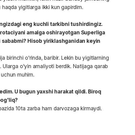
u haqda yigitlarga ikki kun gapirdim.
ngizdagi eng kuchli tarkibni tushirdingiz.
rotaciyani amalga oshirayotgan Superliga
i sababmi? Hisob yiriklashganidan keyin
a birinchi o'rinda, baribir. Lekin bu yigitlarning
larga o'yin amaliyoti berdik. Natijaga qarab
iz uchun muhim.
dim. U bugun yaxshi harakat qildi. Biroq
bog'liq?
i, bazida 10ta zarba ham darvozaga kirmaydi.