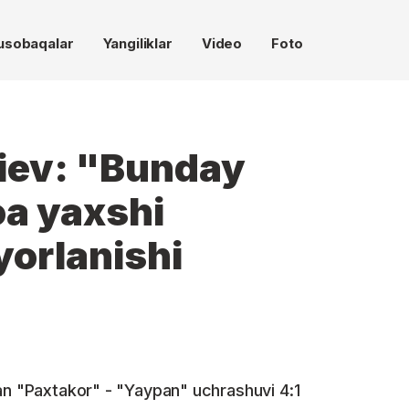
usobaqalar
Yangiliklar
Video
Foto
iev: "Bunday
oa yaxshi
yorlanishi
an "Paxtakor" - "Yaypan" uchrashuvi 4:1