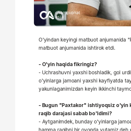
O'yindan keyingi matbuot anjumanida "P
matbuot anjumanida ishtirok etdi.
- O'yin haqida fikringiz?
- Uchrashuvni yaxshi boshladik, gol urd
o'yinlarga jamoani yaxshi kayfiyatda tay
yakunlaganimizdan keyin ikkinchi taymda
- Bugun "Paxtakor" ishtiyoqsiz o'yin 
raqib darajasi sabab bo'ldimi?
- Aytganimdek, bunday o'yinlarga jamoa 
hamma raqibni bir oyoqda yutamiz deb o