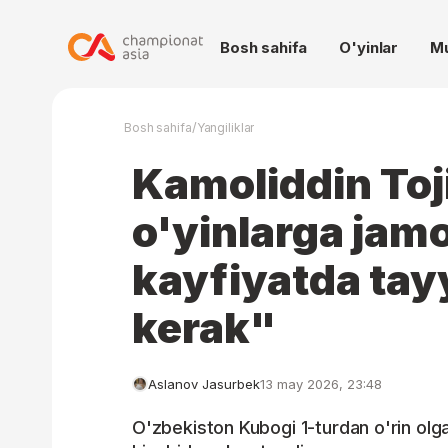
Bosh sahifa
O'yinlar
M
/
Bosh sahifa
Yangiliklar
Kamoliddin Toj
o'yinlarga jam
kayfiyatda tay
kerak"
Aslanov Jasurbek
13 may 2026, 23:48
O'zbekiston Kubogi 1-turdan o'rin olg