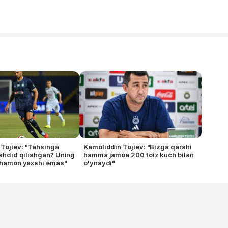
Tojiev: "Tahsinga
Kamoliddin Tojiev: "Bizga qarshi
 tahdid qilishgan? Uning
hamma jamoa 200 foiz kuch bilan
i hamon yaxshi emas"
o'ynaydi"