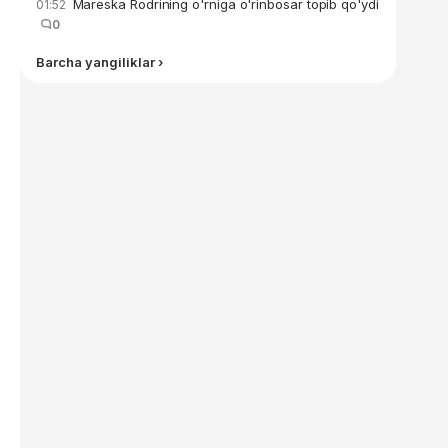
Mareska Rodrining o'rniga o'rinbosar topib qo'ydi
01:52
0
Barcha yangiliklar ›