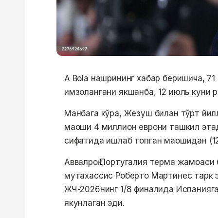
A Bola нашрининг хабар беришича, 7
имзолангани якшанба, 12 июль куни р
Манбага кўра, Жезуш билан тўрт йил
маоши 4 миллион еврони ташкил этад
сифатида ишлаб топган маошидан (12
Аввалроқ Португалия терма жамоаси
мутахассис Роберто Мартинес тарк эт
ЖЧ-2026нинг 1/8 финалида Испанияга 
якунлаган эди.