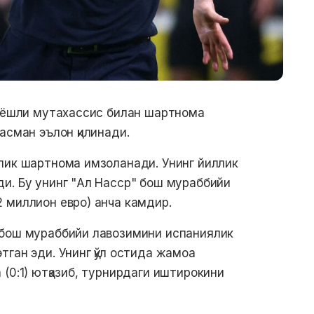
1 ёшли мутахассис билан шартнома
асман эълон қилинади.
лик шартнома имзоланади. Унинг йиллик
и. Бу унинг "Ал Наcср" бош мураббийи
 миллион евро) анча камдир.
 бош мураббийи лавозимини испаниялик
ган эди. Унинг қўл остида жамоа
(0:1) ютқазиб, турнирдаги иштирокини