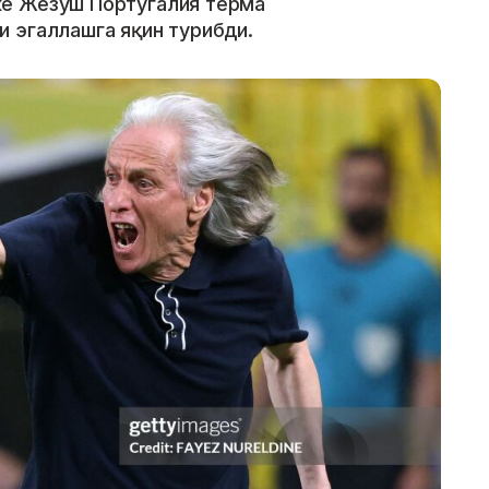
е Жезуш Португалия терма
 эгаллашга яқин турибди.