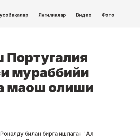
усобақалар
Янгиликлар
Видео
Фото
 Португалия
и мураббийи
ча маош олиши
 Роналду билан бирга ишлаган "Ал