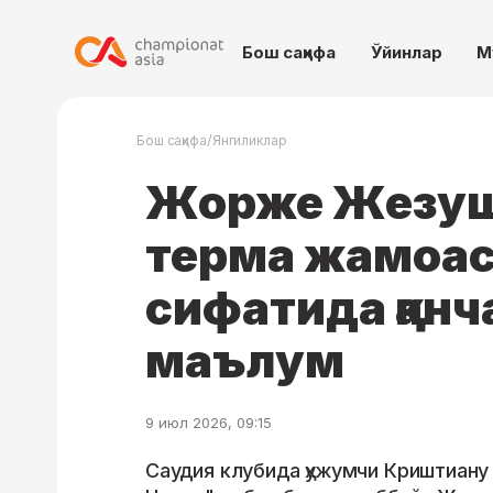
Бош саҳифа
Ўйинлар
М
/
Бош саҳифа
Янгиликлар
Жорже Жезуш
терма жамоас
сифатида қан
маълум
9 июл 2026, 09:15
Саудия клубида ҳужумчи Криштиану