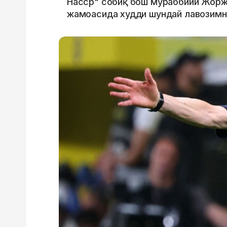
Насcр" собиқ бош мураббийи Жорж
жамоасида худди шундай лавозимни