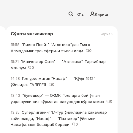
O'z
Кириш
Сўнгги янгиликлар
Барча ›
"Ривер Плейт" "Атлетико"дан Тьяго
15:58
Алмаданинг трансферини эълон қилди
0
"Манчестер Сити" — "Атлетико". Таркиблар
15:21
маълум
0
Гол урилмаган "Насаф" — "Қўқон-1912"
14:28
ўйинидан ГАЛЕРЕЯ
0
“Бунёдкор” — ОКМК. Голларга бой ўтган
13:43
учрашувни сиз кўрмаган ракурсдан кўрсатамиз
0
Суперлиганинг 17-тур ўйинларига ҳакамлар
13:25
тайинланди, "Насаф" — "Пахтакор" ўйинини
Нажафалиев бошқариб боради
0