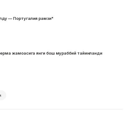
лду — Португалия рамзи"
терма жамоасига янги бош мураббий тайинланди
и