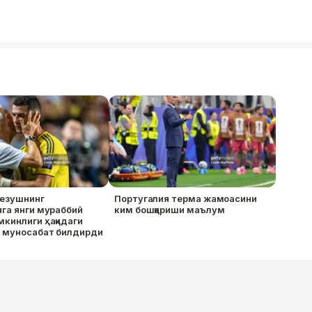
езушнинг
Португалия терма жамоасини
га янги мураббий
ким бошқариши маълум
кинлиги ҳақидаги
а муносабат билдирди