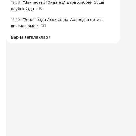
"Манчестер Юнайтед" дарвозабони бошқа
12:58
клубга ўтди
0
"Реал" ёзда Александр-Арнолдни сотиш
12:20
ниятида эмас
1
Барча янгиликлар ›