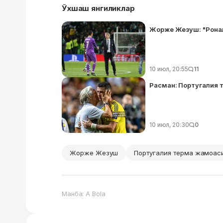
Ўхшаш янгиликлар
Жорже Жезуш: "Рона
10 июл, 20:55
11
Расман: Португалия 
10 июл, 20:30
0
Жорже Жезуш
Португалия терма жамоас
Манба: A Bola