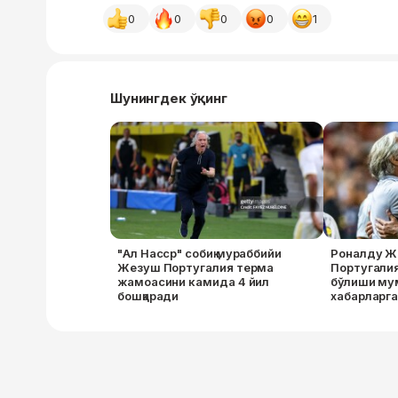
0
0
0
0
1
Шунингдек ўқинг
"Ал Насср" собиқ мураббийи
Роналду Ж
Жезуш Португалия терма
Португалия
жамоасини камида 4 йил
бўлиши мум
бошқаради
хабарларг