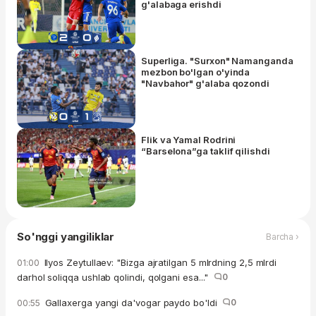
g'alabaga erishdi
Superliga. "Surxon" Namanganda
mezbon bo'lgan o'yinda
"Navbahor" g'alaba qozondi
Flik va Yamal Rodrini
“Barselona”ga taklif qilishdi
So'nggi yangiliklar
Barcha ›
Ilyos Zeytullaev: "Bizga ajratilgan 5 mlrdning 2,5 mlrdi
01:00
darhol soliqqa ushlab qolindi, qolgani esa..."
0
Gallaxerga yangi da'vogar paydo bo'ldi
0
00:55