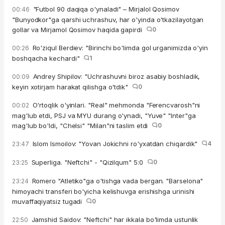
"Futbol 90 daqiqa o'ynaladi" – Mirjalol Qosimov
00:46
"Bunyodkor"ga qarshi uchrashuv, har o'yinda o'tkazilayotgan
gollar va Mirjamol Qosimov haqida gapirdi
0
Ro'ziqul Berdiev: "Birinchi bo'limda gol urganimizda o'yin
00:26
boshqacha kechardi"
1
Andrey Shipilov: "Uchrashuvni biroz asabiy boshladik,
00:09
keyin xotirjam harakat qilishga o'tdik"
0
O'rtoqlik o'yinlari. "Real" mehmonda "Ferencvarosh"ni
00:02
mag'lub etdi, PSJ va MYU durang o'ynadi, "Yuve" "Inter"ga
mag'lub bo'ldi, "Chelsi" "Milan"ni taslim etdi
0
Islom Ismoilov: "Yovan Jokichni ro'yxatdan chiqardik"
4
23:47
Superliga. "Neftchi" - "Qizilqum" 5:0
0
23:25
Romero "Atletiko"ga o'tishga vada bergan. "Barselona"
23:24
himoyachi transferi bo'yicha kelishuvga erishishga urinishi
muvaffaqiyatsiz tugadi
0
Jamshid Saidov: "Neftchi" har ikkala bo'limda ustunlik
22:50