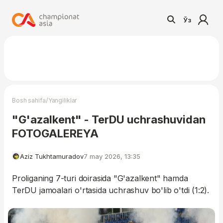
Ўз
/
Bosh sahifa
Yangiliklar
"G'azalkent" - TerDU uchrashuvidan
FOTOGALEREYA
Aziz Tukhtamuradov
7 may 2026, 13:35
Proliganing 7-turi doirasida "G'azalkent" hamda
TerDU jamoalari o'rtasida uchrashuv bo'lib o'tdi (1:2).