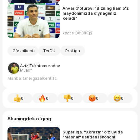
Anvar G'ofurov: "Bizning ham o'z
maydonimizda o'ynagimiz
keladi"
kecha, 00:38
2
G'azalkent
TerDU
ProLiga
Aziz Tukhtamuradov
Muallif
Manba: t.me/gazalkent_fc
0
0
0
0
0
Shuningdek o'qing
Superliga. "Xorazm" o'z uyida
"Mashal" ustidan ishonchli