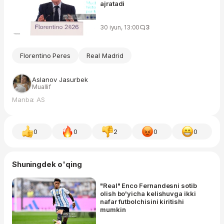
ajratadi
30 iyun, 13:00
3
Florentino Peres
Real Madrid
Aslanov Jasurbek
Muallif
Manba: AS
0
0
2
0
0
Shuningdek o'qing
"Real" Enco Fernandesni sotib
olish bo'yicha kelishuvga ikki
nafar futbolchisini kiritishi
mumkin