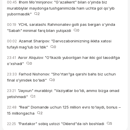
Ilhom Mo'minjonov: "G'azalkent" bilan o'yinda biz
00:45
murabbiylar maydonga tushganimizda ham uchta gol qo'yib
yubormasdik"
2
YCHL saralashi. Rahmonaliev golli pas bergan o'yinda
00:19
"Sabah" minimal farq bilan yutqazdi
0
Azamat Sharipov: "Darvozabonimizning ikkita xatosi
00:02
tufayli mag'lub bo'ldik"
0
Asror Aliqulov: "O'tkazib yuborilgan har ikki gol tasodifga
23:41
o'xshadi"
0
Farhod Nishonov: "Sho'rtan"ga qarshi bahs biz uchun
23:33
final o'yinidek bo'ladi"
0
"Jayxun" murabbiyi: "Vaziyatlar bo'ldi, ammo bizga omad
23:21
yetishmadi"
1
"Real" Diomande uchun 125 million evro to'laydi, bonus –
22:48
15 milliongacha
2
"Paxtakor" sobiq ustozi "Oklend"da ish boshladi
5
22:25