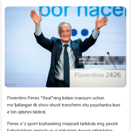
Florentino Peres "Real"ning kelasi mavsum uchun
mo'ljallangan ilk shov-shuvli transferini shu payshanba kuni
e'lon qilishini bildirdi.
Peres o'z sport loyihasining maqsadi tarkibda eng yaxshi
futbolchilarni jamlash va g'alabalarni davom ettirishdan