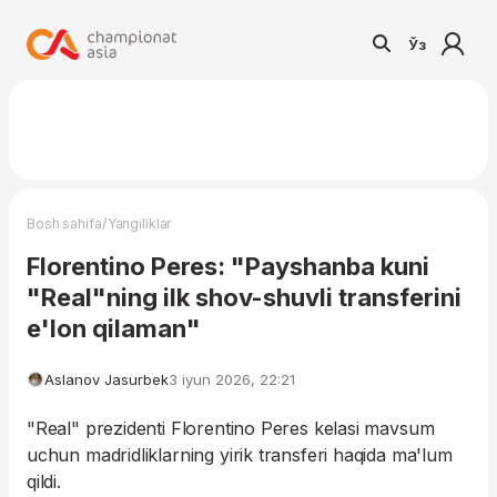
Ўз
/
Bosh sahifa
Yangiliklar
Florentino Peres: "Payshanba kuni
"Real"ning ilk shov-shuvli transferini
e'lon qilaman"
Aslanov Jasurbek
3 iyun 2026, 22:21
"Real" prezidenti Florentino Peres kelasi mavsum
uchun madridliklarning yirik transferi haqida ma'lum
qildi.