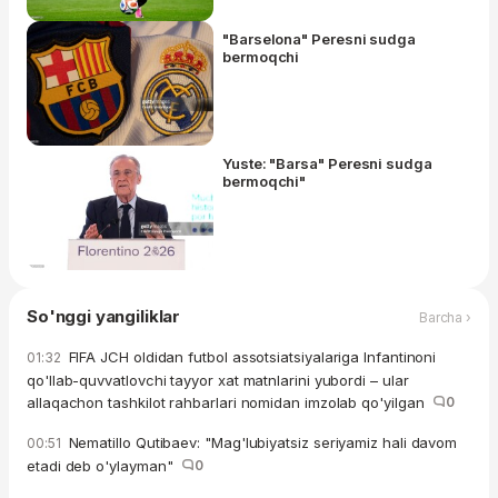
"Barselona" Peresni sudga
bermoqchi
Yuste: "Barsa" Peresni sudga
bermoqchi"
So'nggi yangiliklar
Barcha ›
FIFA JCH oldidan futbol assotsiatsiyalariga Infantinoni
01:32
qo'llab-quvvatlovchi tayyor xat matnlarini yubordi – ular
allaqachon tashkilot rahbarlari nomidan imzolab qo'yilgan
0
Nematillo Qutibaev: "Mag'lubiyatsiz seriyamiz hali davom
00:51
etadi deb o'ylayman"
0