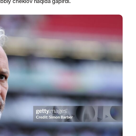
ibbiy cheklov haqida gapirdi.