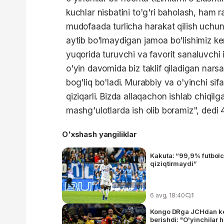
kuchlar nisbatini to'g'ri baholash, ham 
mudofaada turlicha harakat qilish uchun
aytib bo'lmaydigan jamoa bo'lishimiz ke
yuqorida turuvchi va favorit sanaluvchi
o'yin davomida biz taklif qiladigan nars
bog'liq bo'ladi. Murabbiy va o'yinchi sif
qiziqarli. Bizda allaqachon ishlab chiqilga
mashg'ulotlarda ish olib boramiz", dedi 
O'xshash yangiliklar
Kakuta: “99,9% futbolch
qiziqtirmaydi”
6 avg, 18:40
1
Kongo DRga JCHdan keyi
berishdi: "O'yinchilar