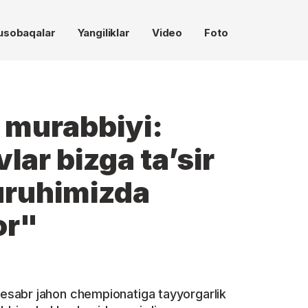
usobaqalar
Yangiliklar
Video
Foto
 murabbiyi:
lar bizga ta’sir
Guruhimizda
or"
sabr jahon chempionatiga tayyorgarlik