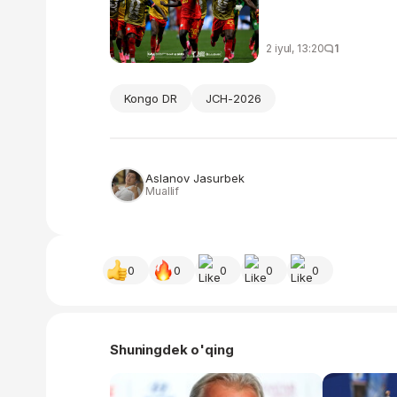
2 iyul, 13:20
1
Kongo DR
JCH-2026
Aslanov Jasurbek
Muallif
0
0
0
0
0
Shuningdek o'qing