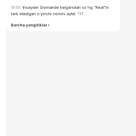
Insayder Diomande kelganidan so'ng "Real"ni
10:00
tark etadigan o'yinchi nomini aytdi
1
Barcha yangiliklar ›