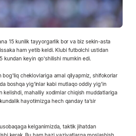
na 15 kunlik tayyorgarlik bor va biz sekin-asta
ssaka ham yetib keldi. Klubi futbolchi ustidan
5 kundan keyin qo'shilishi mumkin edi.
an bog'liq cheklovlariga amal qilyapmiz, shifokorlar
zda boshqa yig'inlar kabi mutlaqo oddiy yig'in
 kelishdi, mahalliy xodimlar chiqish muddatlariga
 kundalik hayotimizga hech qanday ta’sir
musobaqaga kelganimizda, taktik jihatdan
tirishi kerak. Bu ham bazi vaziyatlarga moslashish,