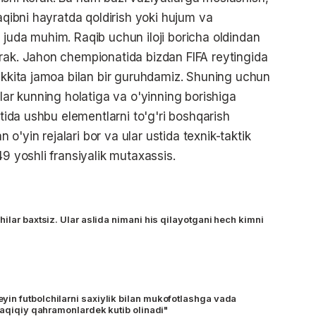
raqibni hayratda qoldirish yoki hujum va
 juda muhim. Raqib uchun iloji boricha oldindan
rak. Jahon chempionatida bizdan FIFA reytingida
 ikkita jamoa bilan bir guruhdamiz. Shuning uchun
alar kunning holatiga va o'yinning borishiga
atida ushbu elementlarni to'g'ri boshqarish
n o'yin rejalari bor va ular ustida texnik-taktik
49 yoshli fransiyalik mutaxassis.
ilar baxtsiz. Ular aslida nimani his qilayotgani hech kimni
n futbolchilarni saxiylik bilan mukofotlashga vada
 haqiqiy qahramonlardek kutib olinadi"