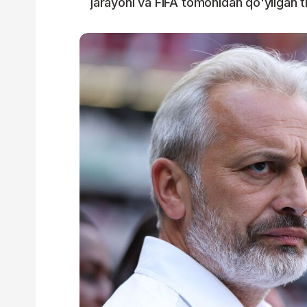
jarayoni va FIFA tomonidan qo'yilgan t