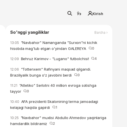
Ўз
Kirish
So'nggi yangiliklar
Barcha ›
"Navbahor" Namanganda "Surxon"ni kichik
13:05
hisobda mag'lub etgan o'yindan GALEREYA
0
Behruz Karimov - "Lugano" futbolchisi!
4
12:09
"Tottenxem" Rafinyani maqsad qilgandi.
12:06
Braziliyalik bunga o'z javobini berdi
0
"Atletiko" Serlotni 40 million evroga sotishga
11:21
tayyor
0
AFA prezidenti Skalonining terma jamoadagi
10:40
kelajagi haqida gapirdi
1
"Navbahor" muxlisi Abdullo Ahmedov yaqinlariga
10:25
hamdardlik bildiramiz
2