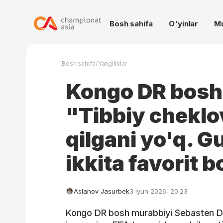
Bosh sahifa
O'yinlar
M
/
Bosh sahifa
Yangiliklar
Kongo DR bosh
"Tibbiy cheklov
qilgani yo'q. 
ikkita favorit b
Aslanov Jasurbek
3 iyun 2026, 20:23
Kongo DR bosh murabbiyi Sebasten De