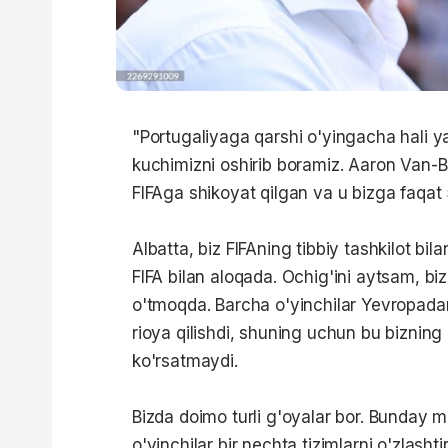
"Portugaliyaga qarshi o'yingacha hali ya
kuchimizni oshirib boramiz. Aaron Van-Bi
FIFAga shikoyat qilgan va u bizga faqat 
Albatta, biz FIFAning tibbiy tashkilot bil
FIFA bilan aloqada. Ochig'ini aytsam, bi
o'tmoqda. Barcha o'yinchilar Yevropadan
rioya qilishdi, shuning uchun bu bizning
ko'rsatmaydi.
Bizda doimo turli g'oyalar bor. Bunday 
o'yinchilar bir nechta tizimlarni o'zlash