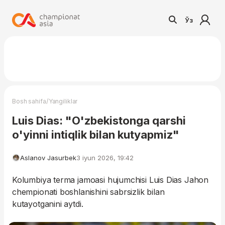
Ўз
/
Bosh sahifa
Yangiliklar
Luis Dias: "O'zbekistonga qarshi
o'yinni intiqlik bilan kutyapmiz"
Aslanov Jasurbek
3 iyun 2026, 19:42
Kolumbiya terma jamoasi hujumchisi Luis Dias Jahon
chempionati boshlanishini sabrsizlik bilan
kutayotganini aytdi.