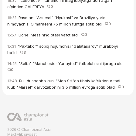
"Lokomotiv" "Dinamo"ni mag'lubiyatga uchratgan
16:37
o'yindan GALEREYA
0
Rasman: “Arsenal" "Nyukasl" va Braziliya yarim
16:22
himoyachisi Gimaraesni 75 million funtga sotib oldi
0
Lionel Messining otasi vafot etdi
3
15:57
“Paxtakor” sobiq hujumchisi “Galatasaroy” murabbiyi
15:31
bo'ldi
3
"Selta" “Manchester Yunayted” futbolchisini ijaraga oldi
14:45
0
Ruli dushanba kuni "Man Siti"da tibbiy ko'rikdan o'tadi.
13:48
Klub "Marsel” darvozabonini 3,5 million evroga sotib oladi
0
2026 © Championat.Asia
Maxfiylik siyosati