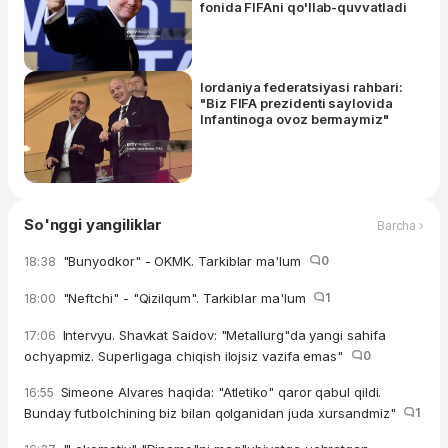
fonida FIFAni qo'llab-quvvatladi
Iordaniya federatsiyasi rahbari:
"Biz FIFA prezidenti saylovida
Infantinoga ovoz bermaymiz"
So'nggi yangiliklar
Barcha ›
"Bunyodkor" - OKMK. Tarkiblar ma'lum
0
18:38
"Neftchi" - "Qizilqum". Tarkiblar ma'lum
1
18:00
Intervyu. Shavkat Saidov: "Metallurg"da yangi sahifa
17:06
ochyapmiz. Superligaga chiqish ilojsiz vazifa emas"
0
Simeone Alvares haqida: "Atletiko" qaror qabul qildi.
16:55
Bunday futbolchining biz bilan qolganidan juda xursandmiz"
1