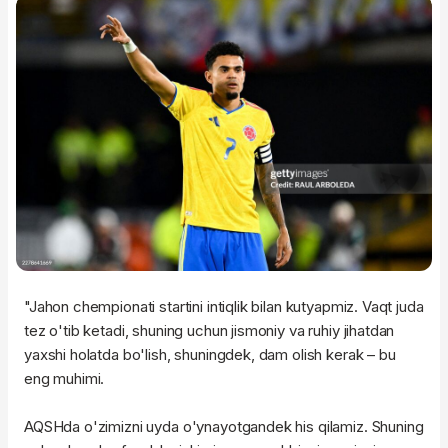
"Jahon chempionati startini intiqlik bilan kutyapmiz. Vaqt juda
tez o'tib ketadi, shuning uchun jismoniy va ruhiy jihatdan
yaxshi holatda bo'lish, shuningdek, dam olish kerak – bu
eng muhimi.
AQSHda o'zimizni uyda o'ynayotgandek his qilamiz. Shuning