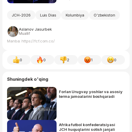
JCH-2026
Luis Dias
Kolumbiya
O'zbekiston
Aslanov Jasurbek
Muallif
Manba: https://fcf.com.co/
0
0
2
1
0
Shuningdek o'qing
Forlan Urugvay yoshlar va asosiy
terma jamoalarini boshqaradi
Afrika futbol konfederatsiyasi
JCH huquqlarini sotish janjali