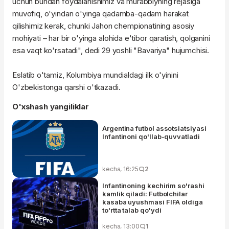
uchun bundan foydalanishimiz va murabbiyning rejasiga
muvofiq, o'yindan o'yinga qadamba-qadam harakat
qilishimiz kerak, chunki Jahon chempionatining asosiy
mohiyati – har bir o'yinga alohida e'tibor qaratish, qolganini
esa vaqt ko'rsatadi", dedi 29 yoshli "Bavariya" hujumchisi.
Eslatib o'tamiz, Kolumbiya mundialdagi ilk o'yinini
O'zbekistonga qarshi o'tkazadi.
O'xshash yangiliklar
Argentina futbol assotsiatsiyasi
Infantinoni qo'llab-quvvatladi
kecha, 16:25
2
Infantinoning kechirim so'rashi
kamlik qiladi: Futbolchilar
kasaba uyushmasi FIFA oldiga
to'rtta talab qo'ydi
kecha, 13:00
1