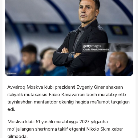
Avvalroq Moskva klubi prezidenti Evgeniy Giner shaxsan
italiyalik mutaxassis Fabio Kanavarroni bosh murabbiy etib
tayinlashdan manfaatdor ekanligi haqida ma'lumot tarqalgan
edi.
Moskva klubi 51 yoshli murabbiyga 2027 yilgacha
mo'ljallangan shartnoma taklif etganini Nikolo Skira xabar
qilmoqda.