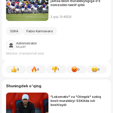
jamoa bosh murabbiyligiga o'z
nomzodini taklif qildi
2 iyul, 13:45
1
SSKA
Fabio Kannavaro
Administrator
Muallif
Manba: championat.asia
3
0
1
0
0
Shuningdek o'qing
"Lokomotiv" va "Olimpik" sobiq
bosh murabbiyi SSKAda ish
boshlaydi