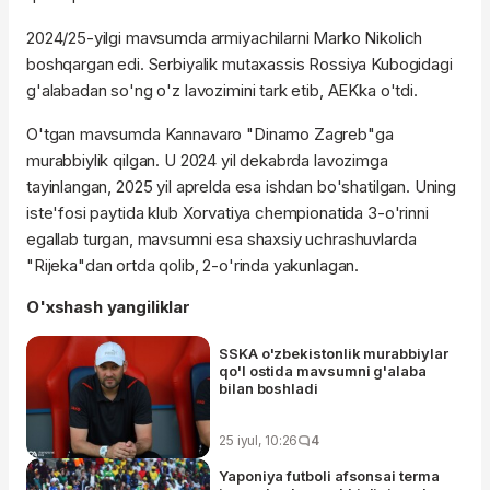
2024/25-yilgi mavsumda armiyachilarni Marko Nikolich
boshqargan edi. Serbiyalik mutaxassis Rossiya Kubogidagi
g'alabadan so'ng o'z lavozimini tark etib, AEKka o'tdi.
O'tgan mavsumda Kannavaro "Dinamo Zagreb"ga
murabbiylik qilgan. U 2024 yil dekabrda lavozimga
tayinlangan, 2025 yil aprelda esa ishdan bo'shatilgan. Uning
iste'fosi paytida klub Xorvatiya chempionatida 3-o'rinni
egallab turgan, mavsumni esa shaxsiy uchrashuvlarda
"Rijeka"dan ortda qolib, 2-o'rinda yakunlagan.
O'xshash yangiliklar
SSKA o'zbekistonlik murabbiylar
qo'l ostida mavsumni g'alaba
bilan boshladi
25 iyul, 10:26
4
Yaponiya futboli afsonsai terma