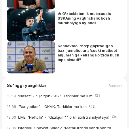
🔥 O'zbekistonlik mutaxassis
SSKAning vaqtinchalik bosh
murabbiyiga aylandi
Kannavaro: "Ko'p gapiradigan
bazi jurnalistlar afsuski matbuot
anjumaniga kelishga o'zida kuch
topa olmadi"
So'nggi yangiliklar
Barcha ›
"Nasaf" - "Qo'qon-1912". Tarkiblar ma'lum
1
18:59
"Bunyodkor" - OKMK. Tarkiblar ma'lum
2
18:38
LIVE. "Neftchi" - "Qizilqum" 1:0 (matnli translyatsiya)
5
18:00
Intervyu. Shavkat Saidov: "Metallurg"da yangi sahifa
17:06