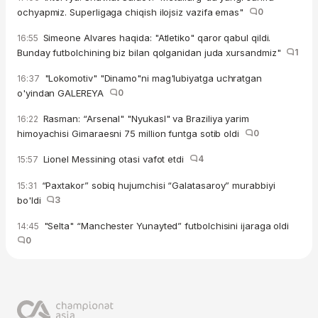
ochyapmiz. Superligaga chiqish ilojsiz vazifa emas"
0
Simeone Alvares haqida: "Atletiko" qaror qabul qildi.
16:55
Bunday futbolchining biz bilan qolganidan juda xursandmiz"
1
"Lokomotiv" "Dinamo"ni mag'lubiyatga uchratgan
16:37
o'yindan GALEREYA
0
Rasman: “Arsenal" "Nyukasl" va Braziliya yarim
16:22
himoyachisi Gimaraesni 75 million funtga sotib oldi
0
Lionel Messining otasi vafot etdi
4
15:57
“Paxtakor” sobiq hujumchisi “Galatasaroy” murabbiyi
15:31
bo'ldi
3
"Selta" “Manchester Yunayted” futbolchisini ijaraga oldi
14:45
0