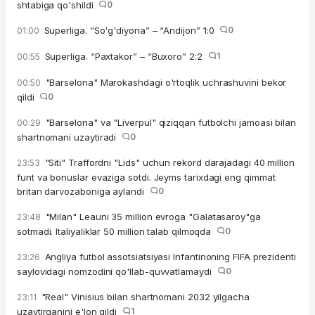
shtabiga qo'shildi
0
Superliga. “So'g'diyona” – “Andijon” 1:0
0
01:00
Superliga. “Paxtakor” – “Buxoro” 2:2
1
00:55
"Barselona" Marokashdagi o'rtoqlik uchrashuvini bekor
00:50
qildi
0
"Barselona" va "Liverpul" qiziqqan futbolchi jamoasi bilan
00:29
shartnomani uzaytiradi
0
"Siti" Traffordni "Lids" uchun rekord darajadagi 40 million
23:53
funt va bonuslar evaziga sotdi. Jeyms tarixdagi eng qimmat
britan darvozaboniga aylandi
0
"Milan" Leauni 35 million evroga "Galatasaroy"ga
23:48
sotmadi. Italiyaliklar 50 million talab qilmoqda
0
Angliya futbol assotsiatsiyasi Infantinoning FIFA prezidenti
23:26
saylovidagi nomzodini qo'llab-quvvatlamaydi
0
"Real" Vinisius bilan shartnomani 2032 yilgacha
23:11
uzaytirganini e'lon qildi
1