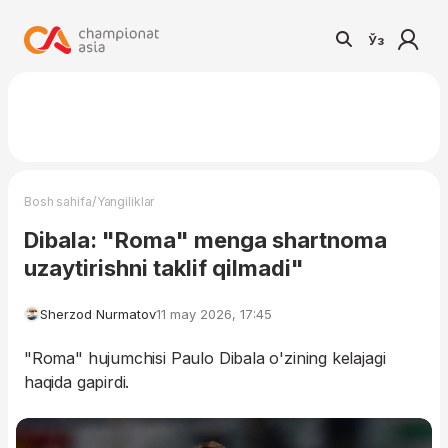
Ўз
/
Bosh sahifa
Yangiliklar
Dibala: "Roma" menga shartnoma
uzaytirishni taklif qilmadi"
Sherzod Nurmatov
11 may 2026, 17:45
"Roma" hujumchisi Paulo Dibala o'zining kelajagi
haqida gapirdi.