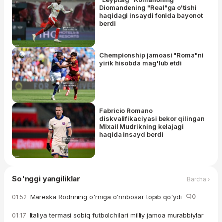
Diomandening "Real"ga o'tishi
haqidagi insaydi fonida bayonot
berdi
Chempionship jamoasi "Roma"ni
yirik hisobda mag'lub etdi
Fabricio Romano
diskvalifikaciyasi bekor qilingan
Mixail Mudrikning kelajagi
haqida insayd berdi
So'nggi yangiliklar
Barcha ›
Mareska Rodrining o'rniga o'rinbosar topib qo'ydi
0
01:52
Italiya termasi sobiq futbolchilari milliy jamoa murabbiylar
01:17