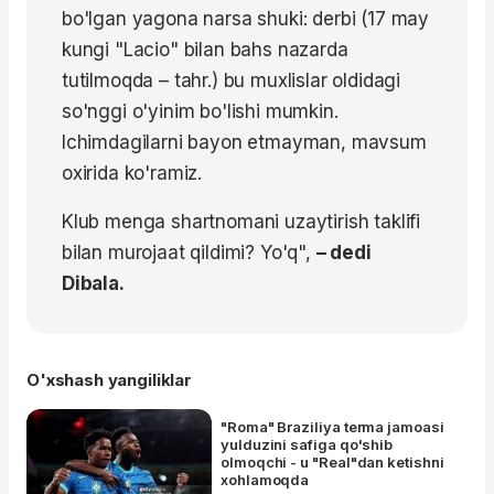
bo'lgan yagona narsa shuki: derbi (17 may
kungi "Lacio" bilan bahs nazarda
tutilmoqda – tahr.) bu muxlislar oldidagi
so'nggi o'yinim bo'lishi mumkin.
Ichimdagilarni bayon etmayman, mavsum
oxirida ko'ramiz.
Klub menga shartnomani uzaytirish taklifi
bilan murojaat qildimi? Yo'q",
– dedi
Dibala.
O'xshash yangiliklar
"Roma" Braziliya terma jamoasi
yulduzini safiga qo'shib
olmoqchi - u "Real"dan ketishni
xohlamoqda