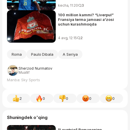
kecha, 11:20
3
100 million kammi? “Liverpul”
Fransiya terma jamoasi a'zosi
uchun kurashmoqda
4 avg, 12:15
2
Roma
Paulo Dibala
A Seriya
Sherzod Nurmatov
Muallif
Manba: Sky Sports
2
0
0
0
0
Shuningdek o'qing
"Leyptsig" Romanoning