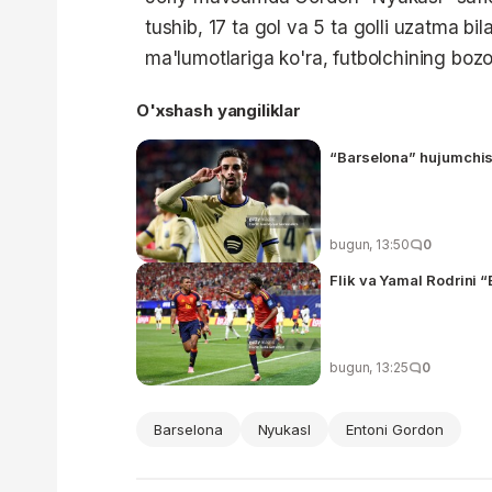
tushib, 17 ta gol va 5 ta golli uzatma bila
ma'lumotlariga ko'ra, futbolchining bozo
O'xshash yangiliklar
“Barselona” hujumchisi
bugun, 13:50
0
Flik va Yamal Rodrini “
bugun, 13:25
0
Barselona
Nyukasl
Entoni Gordon