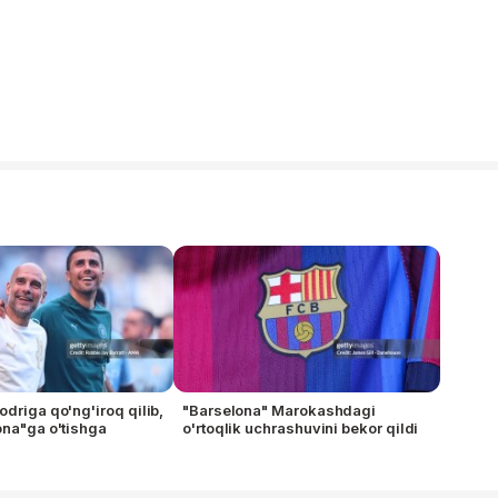
odriga qo'ng'iroq qilib,
"Barselona" Marokashdagi
ona"ga o'tishga
o'rtoqlik uchrashuvini bekor qildi