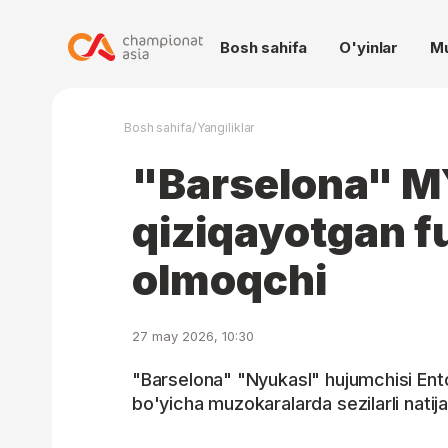
Bosh sahifa
O'yinlar
M
/
Bosh sahifa
Yangiliklar
"Barselona" 
qiziqayotgan fu
olmoqchi
27 may 2026, 10:30
"Barselona" "Nyukasl" hujumchisi Ento
bo'yicha muzokaralarda sezilarli natija