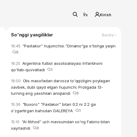
Ўз
Kirish
So'nggi yangiliklar
Barcha ›
“Paxtakor” hujumchisi “Dinamo”ga o'tishga yaqin
16:45
0
Argentina futbol assotsiatsiyasi Infantinoni
16:25
qo'llab-quvvatladi
1
Olis masofadan darvoza to'qqizligini poylagan
16:00
xavbek, dubl qayd etgan hujumchi. Proligada 13-
turning eng yaxshilari aniqlandi
0
"Buxoro" "Paxtakor" bilan 0:2 ni 2:2 ga
15:36
o'zgartirgan bahsdan GALEREYA
1
“Al Ittihod” uch mavsumdan so'ng Fabino bilan
15:10
xayrlashdi
0