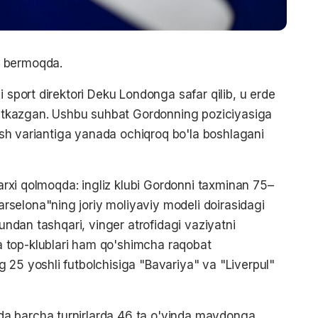
r bermoqda.
i sport direktori Deku Londonga safar qilib, u erde
 o'tkazgan. Ushbu suhbat Gordonning poziciyasiga
'tish variantiga yanada ochiqroq bo'la boshlagani
 narxi qolmoqda: ingliz klubi Gordonni taxminan 75–
selona"ning joriy moliyaviy modeli doirasidagi
Bundan tashqari, vinger atrofidagi vaziyatni
 top-klublari ham qo'shimcha raqobat
 25 yoshli futbolchisiga "Bavariya" va "Liverpul"
a barcha turnirlarda 46 ta o'yinda maydonga