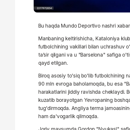
Bu haqda Mundo Deportivo nashri xaba
Manbaning keltirishicha, Kataloniya klub
futbolchining vakillari bilan uchrashuv
ta’sir qilgani va u "Barselona" safiga o
qayd etilgan.
Biroq asosiy to'siq bo'lib futbolchining
90 mln evroga baholamoqda, bu esa "Bar
harakatlarini jiddiy ravishda cheklaydi. 
kuzatib borayotgan Yevropaning boshqa
tug'dirmoqda. Angliya terma jamoasining
ham da'vogarlik qilmoqda.
Joriy mavsumda Gordon "Nyukasl" safid