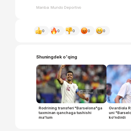
Manba: Mundo Deportivo
0
0
0
0
0
Shuningdek o'qing
Rodrining transferi "Barselona"ga
Gvardiola R
taxminan qanchaga tushishi
uni "Barsel
ma'lum
ko'ndirdi