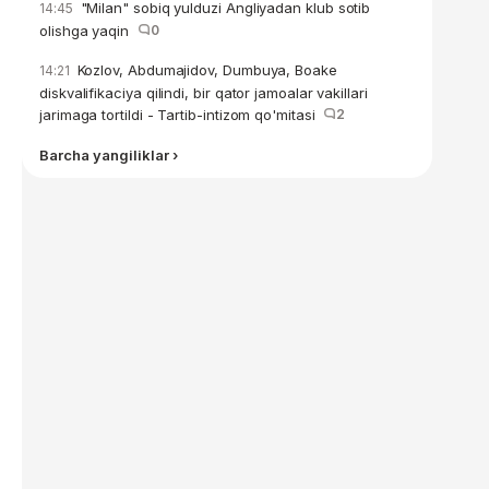
"Milan" sobiq yulduzi Angliyadan klub sotib
14:45
olishga yaqin
0
Kozlov, Abdumajidov, Dumbuya, Boake
14:21
diskvalifikaciya qilindi, bir qator jamoalar vakillari
jarimaga tortildi - Tartib-intizom qo'mitasi
2
Barcha yangiliklar ›