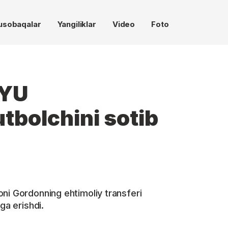
usobaqalar
Yangiliklar
Video
Foto
MYU
tbolchini sotib
ni Gordonning ehtimoliy transferi
ga erishdi.