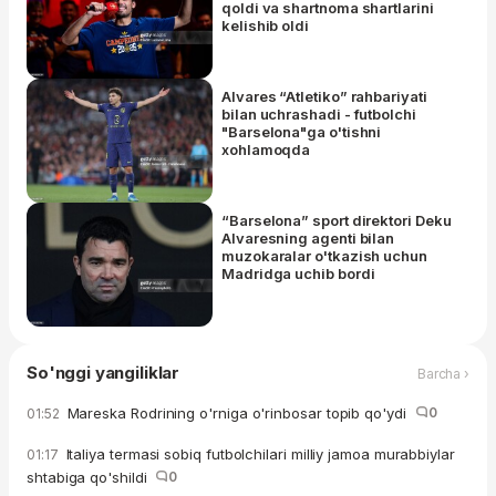
qoldi va shartnoma shartlarini
kelishib oldi
Alvares “Atletiko” rahbariyati
bilan uchrashadi - futbolchi
"Barselona"ga o'tishni
xohlamoqda
“Barselona” sport direktori Deku
Alvaresning agenti bilan
muzokaralar o'tkazish uchun
Madridga uchib bordi
So'nggi yangiliklar
Barcha ›
Mareska Rodrining o'rniga o'rinbosar topib qo'ydi
0
01:52
Italiya termasi sobiq futbolchilari milliy jamoa murabbiylar
01:17
shtabiga qo'shildi
0