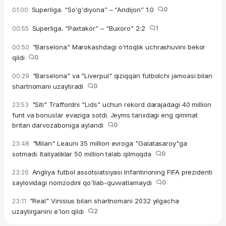
Superliga. “So'g'diyona” – “Andijon” 1:0
0
01:00
Superliga. “Paxtakor” – “Buxoro” 2:2
1
00:55
"Barselona" Marokashdagi o'rtoqlik uchrashuvini bekor
00:50
qildi
0
"Barselona" va "Liverpul" qiziqqan futbolchi jamoasi bilan
00:29
shartnomani uzaytiradi
0
"Siti" Traffordni "Lids" uchun rekord darajadagi 40 million
23:53
funt va bonuslar evaziga sotdi. Jeyms tarixdagi eng qimmat
britan darvozaboniga aylandi
0
"Milan" Leauni 35 million evroga "Galatasaroy"ga
23:48
sotmadi. Italiyaliklar 50 million talab qilmoqda
0
Angliya futbol assotsiatsiyasi Infantinoning FIFA prezidenti
23:26
saylovidagi nomzodini qo'llab-quvvatlamaydi
0
"Real" Vinisius bilan shartnomani 2032 yilgacha
23:11
uzaytirganini e'lon qildi
2