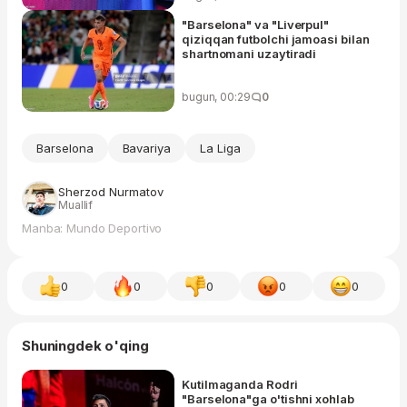
"Barselona" va "Liverpul"
qiziqqan futbolchi jamoasi bilan
shartnomani uzaytiradi
bugun, 00:29
0
Barselona
Bavariya
La Liga
Sherzod Nurmatov
Muallif
Manba: Mundo Deportivo
0
0
0
0
0
Shuningdek o'qing
Kutilmaganda Rodri
"Barselona"ga o'tishni xohlab