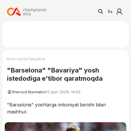
Ўз
/
Bosh sahifa
Yangiliklar
"Barselona" "Bavariya" yosh
istedodiga e'tibor qaratmoqda
Sherzod Nurmatov
12 iyun 2026, 14:20
"Barselona" yoshlarga imkoniyat berishi bilan
mashhur.