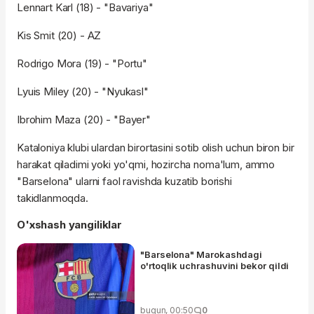
Lennart Karl (18) - "Bavariya"
Kis Smit (20) - AZ
Rodrigo Mora (19) - "Portu"
Lyuis Miley (20) - "Nyukasl"
Ibrohim Maza (20) - "Bayer"
Kataloniya klubi ulardan birortasini sotib olish uchun biron bir
harakat qiladimi yoki yo'qmi, hozircha noma'lum, ammo
"Barselona" ularni faol ravishda kuzatib borishi
takidlanmoqda.
O'xshash yangiliklar
"Barselona" Marokashdagi
o'rtoqlik uchrashuvini bekor qildi
bugun, 00:50
0