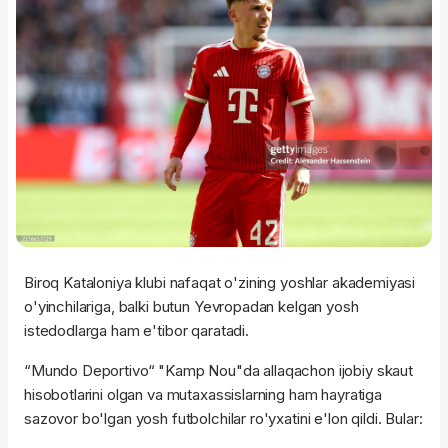
Biroq Kataloniya klubi nafaqat o'zining yoshlar akademiyasi
o'yinchilariga, balki butun Yevropadan kelgan yosh
istedodlarga ham e'tibor qaratadi.
“Mundo Deportivo“ "Kamp Nou"da allaqachon ijobiy skaut
hisobotlarini olgan va mutaxassislarning ham hayratiga
sazovor bo'lgan yosh futbolchilar ro'yxatini e'lon qildi. Bular: