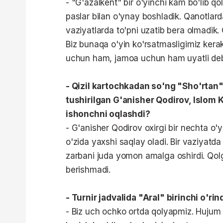
- "G'azalkent" bir o'yinchi kam bo'lib q
paslar bilan o'ynay boshladik. Qanotlard
vaziyatlarda to'pni uzatib bera olmadik.
Biz bunaqa o'yin ko'rsatmasligimiz kera
uchun ham, jamoa uchun ham uyatli de
- Qizil kartochkadan so'ng "Sho'rtan"
tushirilgan G'anisher Qodirov, Islom 
ishonchni oqlashdi?
- G'anisher Qodirov oxirgi bir nechta o'
o'zida yaxshi saqlay oladi. Bir vaziyatd
zarbani juda yomon amalga oshirdi. Qol
berishmadi.
- Turnir jadvalida "Aral" birinchi o'ri
- Biz uch ochko ortda qolyapmiz. Hujum 