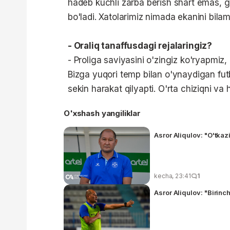
hadeb kuchli zarba berish shart emas, go
bo'ladi. Xatolarimiz nimada ekanini bilami
- Oraliq tanaffusdagi rejalaringiz?
- Proliga saviyasini o'zingiz ko'ryapmiz,
Bizga yuqori temp bilan o'ynaydigan futb
sekin harakat qilyapti. O'rta chiziqni va
O'xshash yangiliklar
Asror Aliqulov: "O'tkaz
kecha, 23:41
1
Asror Aliqulov: "Birinch