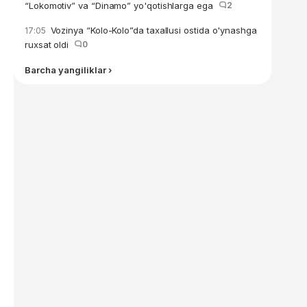
“Lokomotiv” va “Dinamo” yo'qotishlarga ega
2
Vozinya “Kolo-Kolo”da taxallusi ostida o'ynashga
17:05
ruxsat oldi
0
Barcha yangiliklar ›