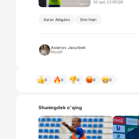
30 iyul, 23:05
0
Asror Aliqulov
Sho'rtan
Aslanov Jasurbek
Muallif
0
0
0
0
0
Shuningdek o'qing