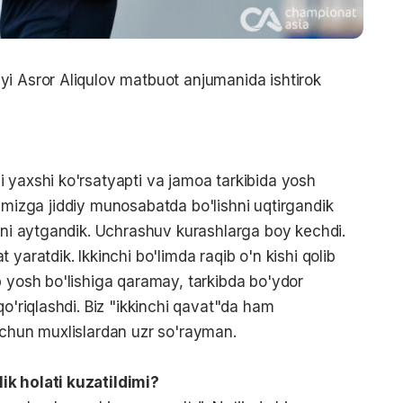
yi Asror Aliqulov matbuot anjumanida ishtirok
 yaxshi ko'rsatyapti va jamoa tarkibida yosh
larimizga jiddiy munosabatda bo'lishni uqtirgandik
gini aytgandik. Uchrashuv kurashlarga boy kechdi.
yaratdik. Ikkinchi bo'limda raqib o'n kishi qolib
b yosh bo'lishiga qaramay, tarkibda bo'ydor
qo'riqlashdi. Biz "ikkinchi qavat"da ham
uchun muxlislardan uzr so'rayman.
ik holati kuzatildimi?