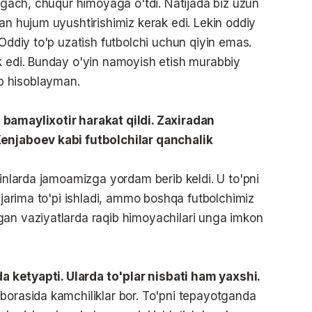
olgach, chuqur himoyaga o'tdi. Natijada biz uzun
an hujum uyushtirishimiz kerak edi. Lekin oddiy
 Oddiy to'p uzatish futbolchi uchun qiyin emas.
k edi. Bunday o'yin namoyish etish murabbiy
b hisoblayman.
 bamaylixotir harakat qildi. Zaxiradan
Kenjaboev kabi futbolchilar qanchalik
yinlarda jamoamizga yordam berib keldi. U to'pni
a jarima to'pi ishladi, ammo boshqa futbolchimiz
gan vaziyatlarda raqib himoyachilari unga imkon
nda ketyapti. Ularda to'plar nisbati ham yaxshi.
borasida kamchiliklar bor. To'pni tepayotganda