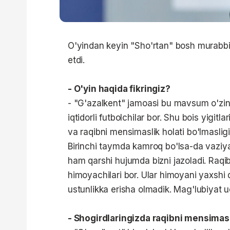
O'yindan keyin "Sho'rtan" bosh murabbi
etdi.
- O'yin haqida fikringiz?
- "G'azalkent" jamoasi bu mavsum o'zini
iqtidorli futbolchilar bor. Shu bois yigit
va raqibni mensimaslik holati bo'lmasli
Birinchi taymda kamroq bo'lsa-da vaziyat 
ham qarshi hujumda bizni jazoladi. Raqi
himoyachilari bor. Ular himoyani yaxshi 
ustunlikka erisha olmadik. Mag'lubiyat 
- Shogirdlaringizda raqibni mensimasl