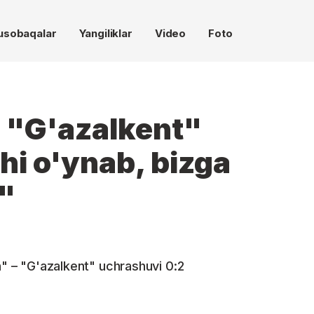
usobaqalar
Yangiliklar
Video
Foto
: "G'azalkent"
i o'ynab, bizga
"
n" – "G'azalkent" uchrashuvi 0:2