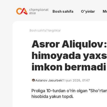
Bosh sahifa
O'yinlar
M
/
Bosh sahifa
Yangiliklar
Asror Aliqulov
himoyada yaxsh
imkon bermadi
Aslanov Jasurbek
11 iyun 2026, 01:47
Proliga 10-turdan o'rin olgan "Sho'rta
hisobida yakun topdi.