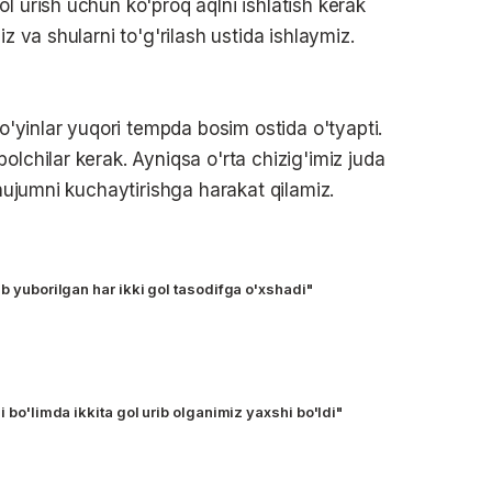
l urish uchun ko'proq aqlni ishlatish kerak
z va shularni to'g'rilash ustida ishlaymiz.
 o'yinlar yuqori tempda bosim ostida o'tyapti.
olchilar kerak. Ayniqsa o'rta chizig'imiz juda
 hujumni kuchaytirishga harakat qilamiz.
ib yuborilgan har ikki gol tasodifga o'xshadi"
i bo'limda ikkita gol urib olganimiz yaxshi bo'ldi"