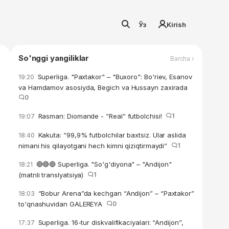
Ўз
Kirish
So'nggi yangiliklar
Barcha ›
Superliga. "Paxtakor" – "Buxoro": Bo'riev, Esanov
19:20
va Hamdamov asosiyda, Begich va Hussayn zaxirada
0
Rasman: Diomande - “Real” futbolchisi!
1
19:07
Kakuta: “99,9% futbolchilar baxtsiz. Ular aslida
18:40
nimani his qilayotgani hech kimni qiziqtirmaydi”
1
🔴🔴🔴 Superliga. "So'g'diyona" – "Andijon"
18:21
(matnli translyatsiya)
1
“Bobur Arena”da kechgan “Andijon” – “Paxtakor”
18:03
to'qnashuvidan GALEREYA
0
Superliga. 16-tur diskvalifikaciyalari: “Andijon”,
17:37