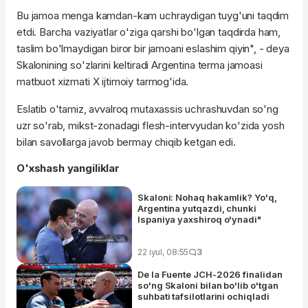
Bu jamoa menga kamdan-kam uchraydigan tuyg'uni taqdim
etdi. Barcha vaziyatlar o'ziga qarshi bo'lgan taqdirda ham,
taslim bo'lmaydigan biror bir jamoani eslashim qiyin", - deya
Skalonining so'zlarini keltiradi Argentina terma jamoasi
matbuot xizmati X ijtimoiy tarmog'ida.
Eslatib o'tamiz, avvalroq mutaxassis uchrashuvdan so'ng
uzr so'rab, mikst-zonadagi flesh-intervyudan ko'zida yosh
bilan savollarga javob bermay chiqib ketgan edi.
O'xshash yangiliklar
Skaloni: Nohaq hakamlik? Yo'q,
Argentina yutqazdi, chunki
Ispaniya yaxshiroq o'ynadi"
22 iyul, 08:55
3
De la Fuente JCH-2026 finalidan
so'ng Skaloni bilan bo'lib o'tgan
suhbati tafsilotlarini ochiqladi