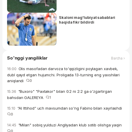
Skaloni mag'lubiyat sabablari
haqida fikr bildirdi
So'nggi yangiliklar
Barcha ›
Olis masofadan darvoza to'qqizligini poylagan xavbek,
16:00
dubl qayd etgan hujumchi. Proligada 13-turning eng yaxshilari
aniqlandi
0
"Buxoro" "Paxtakor" bilan 0:2 ni 2:2 ga o'zgartirgan
15:36
bahsdan GALEREYA
1
“Al Ittihod” uch mavsumdan so'ng Fabino bilan xayrlashdi
15:10
0
"Milan" sobiq yulduzi Angliyadan klub sotib olishga yaqin
14:45
0