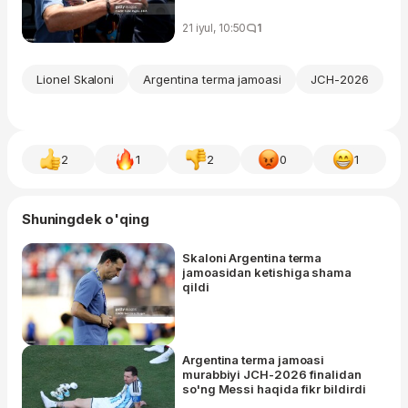
21 iyul, 10:50
1
Lionel Skaloni
Argentina terma jamoasi
JCH-2026
2
1
2
0
1
Shuningdek o'qing
Skaloni Argentina terma
jamoasidan ketishiga shama
qildi
Argentina terma jamoasi
murabbiyi JCH-2026 finalidan
so'ng Messi haqida fikr bildirdi