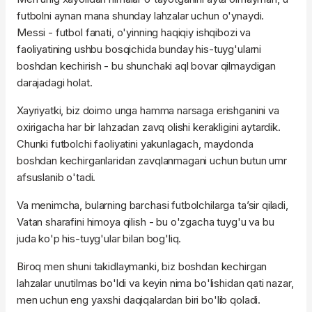
futbolni aynan mana shunday lahzalar uchun o'ynaydi.
Messi - futbol fanati, o'yinning haqiqiy ishqibozi va
faoliyatining ushbu bosqichida bunday his-tuyg'ularni
boshdan kechirish - bu shunchaki aql bovar qilmaydigan
darajadagi holat.
Xayriyatki, biz doimo unga hamma narsaga erishganini va
oxirigacha har bir lahzadan zavq olishi kerakligini aytardik.
Chunki futbolchi faoliyatini yakunlagach, maydonda
boshdan kechirganlaridan zavqlanmagani uchun butun umr
afsuslanib o'tadi.
Va menimcha, bularning barchasi futbolchilarga ta’sir qiladi,
Vatan sharafini himoya qilish - bu o'zgacha tuyg'u va bu
juda ko'p his-tuyg'ular bilan bog'liq.
Biroq men shuni takidlaymanki, biz boshdan kechirgan
lahzalar unutilmas bo'ldi va keyin nima bo'lishidan qati nazar,
men uchun eng yaxshi daqiqalardan biri bo'lib qoladi.