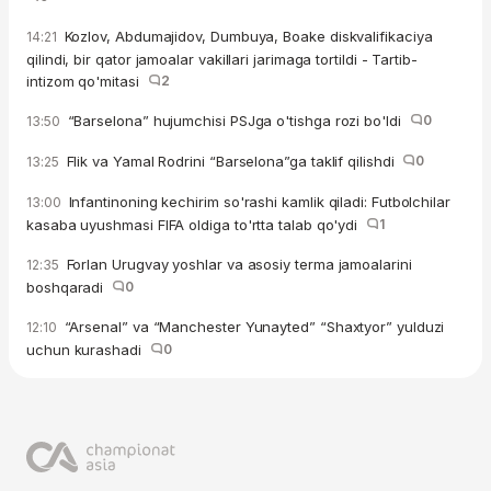
Kozlov, Abdumajidov, Dumbuya, Boake diskvalifikaciya
14:21
qilindi, bir qator jamoalar vakillari jarimaga tortildi - Tartib-
intizom qo'mitasi
2
“Barselona” hujumchisi PSJga o'tishga rozi bo'ldi
0
13:50
Flik va Yamal Rodrini “Barselona”ga taklif qilishdi
0
13:25
Infantinoning kechirim so'rashi kamlik qiladi: Futbolchilar
13:00
kasaba uyushmasi FIFA oldiga to'rtta talab qo'ydi
1
Forlan Urugvay yoshlar va asosiy terma jamoalarini
12:35
boshqaradi
0
“Arsenal” va “Manchester Yunayted” “Shaxtyor” yulduzi
12:10
uchun kurashadi
0