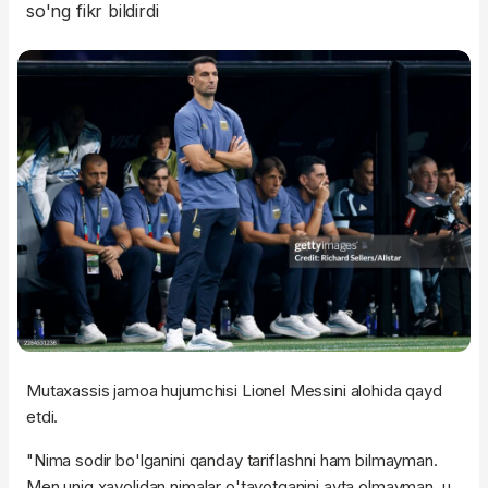
so'ng fikr bildirdi
Mutaxassis jamoa hujumchisi Lionel Messini alohida qayd
etdi.
"Nima sodir bo'lganini qanday tariflashni ham bilmayman.
Men unig xayolidan nimalar o'tayotganini ayta olmayman, u