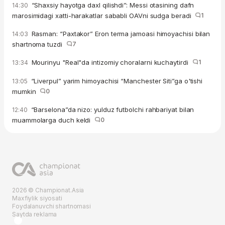
“Shaxsiy hayotga daxl qilishdi”: Messi otasining dafn
14:30
marosimidagi xatti-harakatlar sababli OAVni sudga beradi
1
Rasman: “Paxtakor” Eron terma jamoasi himoyachisi bilan
14:03
shartnoma tuzdi
7
Mourinyu "Real"da intizomiy choralarni kuchaytirdi
1
13:34
“Liverpul” yarim himoyachisi “Manchester Siti”ga o'tishi
13:05
mumkin
0
“Barselona”da nizo: yulduz futbolchi rahbariyat bilan
12:40
muammolarga duch keldi
0
2026 © Championat.Asia
Maxfiylik siyosati
Foydalanuvchi shartnomasi
Saytda reklama