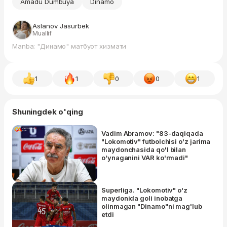
Amadu Dumbuya
Dinamo
Aslanov Jasurbek
Muallif
Manba: "Динамо" матбуот хизмати
1
1
0
0
1
Shuningdek o'qing
Vadim Abramov: "83-daqiqada
"Lokomotiv" futbolchisi o'z jarima
maydonchasida qo'l bilan
o'ynaganini VAR ko'rmadi"
Superliga. "Lokomotiv" o'z
maydonida goli inobatga
olinmagan "Dinamo"ni mag'lub
etdi