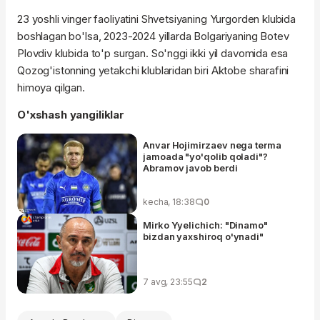
23 yoshli vinger faoliyatini Shvetsiyaning Yurgorden klubida
boshlagan bo'lsa, 2023-2024 yillarda Bolgariyaning Botev
Plovdiv klubida to'p surgan. So'nggi ikki yil davomida esa
Qozog'istonning yetakchi klublaridan biri Aktobe sharafini
himoya qilgan.
O'xshash yangiliklar
Anvar Hojimirzaev nega terma
jamoada "yo'qolib qoladi"?
Abramov javob berdi
kecha, 18:38
0
Mirko Yyelichich: "Dinamo"
bizdan yaxshiroq o'ynadi"
7 avg, 23:55
2