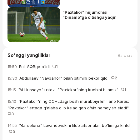
“Paxtakor” hujumchisi
“Dinamo”ga o'tishga yaqin
So'nggi yangiliklar
Barcha ›
Bolt SQBga o'tdi
1
15:50
Abdullaev “Navbahor” bilan bitimini bekor qildi
2
15:30
"Al Hussayn" ustozi: "Paxtakor"ning kuchini bilamiz"
1
15:15
"Paxtakor"ning OCHLdagi bosh murabbiyi Emiliano Karas:
15:10
"Paxtakor" ertaga g'alaba olib keladigan o'yin namoyish etadi"
3
“Barselona” Levandovskini klub afsonalari bo'limiga kiritdi
14:55
0