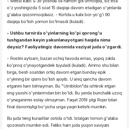
- Messi kabi: u 39 yoshda va hamon gol urmoqda, siz esa
o'z yoshingizda 5 soat 15 daqiqa davom etadigan o'yinlarda
g'alaba qozonmoqdasiz. - Kortda u kabi bor-yo'g'i 90
daqiqa bo'lish yomon bo'lmasdi (kuladi).
- Ushbu turnirda o'yinlarning ko'pi qorong'u
tushgandan keyin yakunlanayotgani haqida nima
deysiz? Faoliyatingiz davomida vaziyat juda o'zgardi.
- Rostini aytsam, bazan ochiq havoda emas, yopiq zalda
ko'proq o'ynayotgandek tuyuladi (kuladi). Ammo shu bilan
birga, besh soatdan ortiq davom etgan bunday epik
o'yinning bir qismi bo'lish ajoyib. U aniq qancha davom
etganini ham bilmayman. Bu "Uimbldon"da ishtirok etgan
eng yaxshi o'yinlarimdan biri bo'ldi. Bu yerda bunchalik uzoq
o'ynaganimni eslay olmayman. Faqat 2019 yilgi Rojer bilan
final davomiyligi bo'yicha unga yaqin kelishi mumkin.
Bu juda teng kurashlar ostida o'tdi. Istalgan tomon g'alaba
qozonishi mumkin edi. Feliks ham juda yuqori saviyani