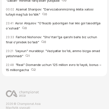
"Sabah" minimal farq bilan yutqazdi
0
Azamat Sharipov: "Darvozabonimizning ikkita xatosi
00:02
tufayli mag'lub bo'ldik"
0
Asror Aliqulov: "O'tkazib yuborilgan har ikki gol tasodifga
23:41
o'xshadi"
0
Farhod Nishonov: "Sho'rtan"ga qarshi bahs biz uchun
23:33
final o'yinidek bo'ladi"
0
"Jayxun" murabbiyi: "Vaziyatlar bo'ldi, ammo bizga omad
23:21
yetishmadi"
1
"Real" Diomande uchun 125 million evro to'laydi, bonus –
22:48
15 milliongacha
2
2026 © Championat.Asia
Maxfiylik siyosati