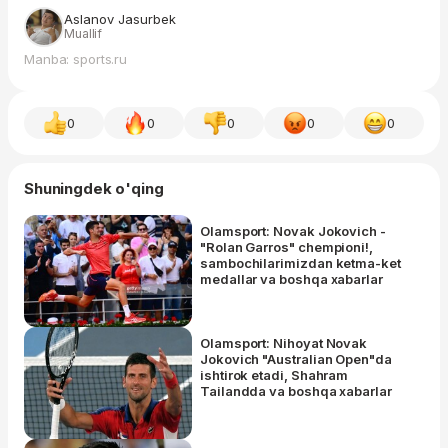
Aslanov Jasurbek
Muallif
Manba: sports.ru
0
0
0
0
0
Shuningdek o'qing
Olamsport: Novak Jokovich -
"Rolan Garros" chempioni!,
sambochilarimizdan ketma-ket
medallar va boshqa xabarlar
Olamsport: Nihoyat Novak
Jokovich "Australian Open"da
ishtirok etadi, Shahram
Tailandda va boshqa xabarlar