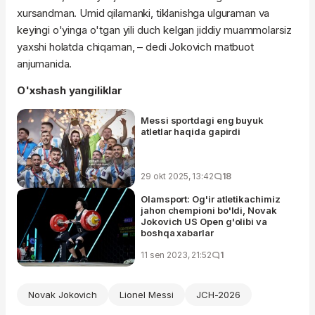
xursandman. Umid qilamanki, tiklanishga ulguraman va
keyingi o'yinga o'tgan yili duch kelgan jiddiy muammolarsiz
yaxshi holatda chiqaman, – dedi Jokovich matbuot
anjumanida.
O'xshash yangiliklar
Messi sportdagi eng buyuk
atletlar haqida gapirdi
29 okt 2025, 13:42
18
Olamsport: Og'ir atletikachimiz
jahon chempioni bo'ldi, Novak
Jokovich US Open g'olibi va
boshqa xabarlar
11 sen 2023, 21:52
1
Novak Jokovich
Lionel Messi
JCH-2026