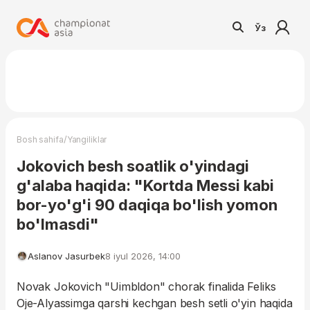
Ўз
/
Bosh sahifa
Yangiliklar
Jokovich besh soatlik o'yindagi
g'alaba haqida: "Kortda Messi kabi
bor-yo'g'i 90 daqiqa bo'lish yomon
bo'lmasdi"
Aslanov Jasurbek
8 iyul 2026, 14:00
Novak Jokovich "Uimbldon" chorak finalida Feliks
Oje-Alyassimga qarshi kechgan besh setli o'yin haqida