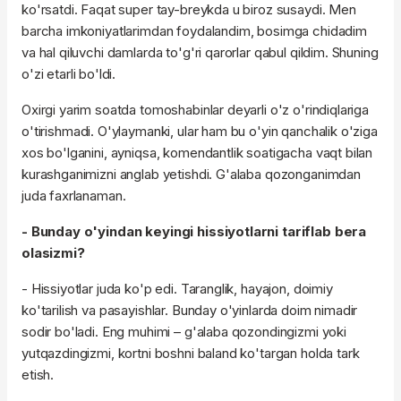
ko'rsatdi. Faqat super tay-breykda u biroz susaydi. Men
barcha imkoniyatlarimdan foydalandim, bosimga chidadim
va hal qiluvchi damlarda to'g'ri qarorlar qabul qildim. Shuning
o'zi etarli bo'ldi.
Oxirgi yarim soatda tomoshabinlar deyarli o'z o'rindiqlariga
o'tirishmadi. O'ylaymanki, ular ham bu o'yin qanchalik o'ziga
xos bo'lganini, ayniqsa, komendantlik soatigacha vaqt bilan
kurashganimizni anglab yetishdi. G'alaba qozonganimdan
juda faxrlanaman.
- Bunday o'yindan keyingi hissiyotlarni tariflab bera
olasizmi?
- Hissiyotlar juda ko'p edi. Taranglik, hayajon, doimiy
ko'tarilish va pasayishlar. Bunday o'yinlarda doim nimadir
sodir bo'ladi. Eng muhimi – g'alaba qozondingizmi yoki
yutqazdingizmi, kortni boshni baland ko'targan holda tark
etish.