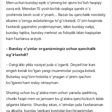
Men uchun bunday epik o'yinning bir qismi bo'lish haqiqiy
zavq edi. Mendan 15 yosh kichik raqibga qarshi o'z
yoshimda besh soat o'ynash... Bazan bu qanchalik noodatiy
ekanini o'zimga eslatishimga to'g'ri keladi. O'zim haqimda
faxrlanib gapirishni yoqtirmayman, lekin bunday natija,
bunday tajriba, bunday mehnat va fidoyilik bilan haqiqatan
ham faxrlansa arziydi.
- Bunday o'yinlar organizmingiz uchun qanchalik
og'irlashdi?
- Oxirgi ikki yilda vaziyat juda o'zgardi. Deyarli har kuni
engish kerak bo'lgan yangi muammolar yuzaga keladi.
Butunlay sog'lom holatda o'ynagan o'yinim qachon
bo'lganini ham eslay olmayman.
Shuning uchun bu g'alaba men uchun yanada qadrliroq,
chunki faqat men va jamoam bu g'alaba qancha kuch talab
qilganini bilamiz. Shunday ekan, o'zimdan juda faxrlanaman
va albatta, bunday tajribani boshdan kechirganimdan