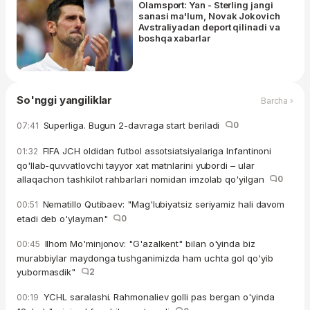
Olamsport: Yan - Sterling jangi
sanasi ma'lum, Novak Jokovich
Avstraliyadan deport qilinadi va
boshqa xabarlar
So'nggi yangiliklar
Barcha ›
Superliga. Bugun 2-davraga start beriladi
0
07:41
FIFA JCH oldidan futbol assotsiatsiyalariga Infantinoni
01:32
qo'llab-quvvatlovchi tayyor xat matnlarini yubordi – ular
allaqachon tashkilot rahbarlari nomidan imzolab qo'yilgan
0
Nematillo Qutibaev: "Mag'lubiyatsiz seriyamiz hali davom
00:51
etadi deb o'ylayman"
0
Ilhom Mo'minjonov: "G'azalkent" bilan o'yinda biz
00:45
murabbiylar maydonga tushganimizda ham uchta gol qo'yib
yubormasdik"
2
YCHL saralashi. Rahmonaliev golli pas bergan o'yinda
00:19