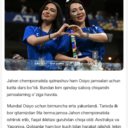
Jahon chempionatida qatnashuv ham Osiyo jamoalari uchun
katta dars bo'ldi. Bundan kim qanday saboq chiqarishi
jamoalarning o'ziga havola.
Mundial Osiyo uchun birmuncha erta yakunlandi. Tarixda ilk
bor qitamizdan 9ta terma jamoa Jahon chempionatida
ishtirok etib, faqat ikkitasi guruhdan chiqa oldi: Avstraliya va
Yaponiya. Qolganlar ham bor kuch bilan harakat qilishdi, lekin