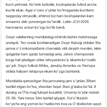
kuch yetmadi. Ko'rinib turibdiki, boshqalarda futbol ancha
kuchli ekan. Agar o'zaro o'yinlar bo'lmaganida kuchlarni
taqqoslay olmasdik, ehtimol biz ham boshqalardan kam
emasmiz deb yuravergan bo'lardik. Lekin JCH-2026
hammamiz uchun ko'zgu bo'lib berdi.
Osiyo vakillarining mundialdagi ishtiroki kishini mulohazaga
undaydi. Tez orada boshlanadigan Osiyo Kubogi oldidan 9ta
jamoa o'z imkoniyatlarini chamalab oldi deyish mumkin, lekin
qolganlar ham qarab turmasligi aniq. Jahon chempionati
bizga hali qiladigan ishlar nihoyatda ko'p ekanini ko'rsatib
qo'ydi. Osiyo futboli Afrika, Janubiy Amerika va Yevropa
oldida haliyam tetapoya ekani ko'zga tashlandi.
Mundialda qatnashgan 9ta jamoaning jami o'yinlari 29tani
tashkil etgan bo'lsa, shundan faqat 3tasi g'alaba bo'ldi. 9
durang va 17ta mag'lubiyat kuzatildi. Umumiy to'plar nisbati
25-59. Yani minus 34ni tashkil qilyapti. Gol o'tkazish
bo'yicha eng yomon ko'rsatkichni Iroq va O'zbekiston qayd