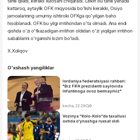
tahlil qiladi, kerakli xulosani chiqaradi. Lekin bu tahlil yanada
kattaroq, aytaylik OFK miqyosida bo'lishi kerakki, Osiyo
jamoalarining umumiy ishtiroki OFKga qo'yilgan baho
hisoblanadi. OFK bu yilgi imtihondan o'ta olmadi. Ana endi
qishda o'zi o'tkazadigan imtihon oldidan o'zi yiqilgan imtihon
sabablarini o'rganishi lozim bo'ladi.
X.Xoliqov
O'xshash yangiliklar
Iordaniya federatsiyasi rahbari:
"Biz FIFA prezidenti saylovida
Infantinoga ovoz bermaymiz"
kecha, 22:29
0
Vozinya “Kolo-Kolo”da taxallusi
ostida o'ynashga ruxsat oldi