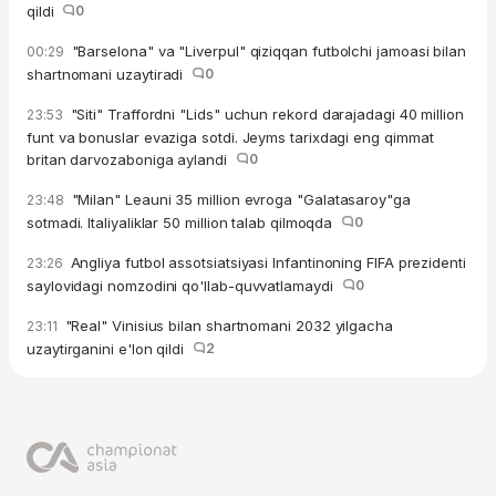
qildi
0
"Barselona" va "Liverpul" qiziqqan futbolchi jamoasi bilan
00:29
shartnomani uzaytiradi
0
"Siti" Traffordni "Lids" uchun rekord darajadagi 40 million
23:53
funt va bonuslar evaziga sotdi. Jeyms tarixdagi eng qimmat
britan darvozaboniga aylandi
0
"Milan" Leauni 35 million evroga "Galatasaroy"ga
23:48
sotmadi. Italiyaliklar 50 million talab qilmoqda
0
Angliya futbol assotsiatsiyasi Infantinoning FIFA prezidenti
23:26
saylovidagi nomzodini qo'llab-quvvatlamaydi
0
"Real" Vinisius bilan shartnomani 2032 yilgacha
23:11
uzaytirganini e'lon qildi
2