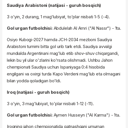
Saudiya Arabistoni (natijasi - guruh bosqich)
3 o'yin, 2 durang, 1 mag'lubiyat, to'plar nisbati 1-5 (-4).
Gol urgan futbolchisi:
Abdulelah Al Amri ("Al Nassr") - 1ta.
Osiyo Kubogi-2027 hamda JCH-2034 mezboni Saudiya
Arabistoni turnirni bitta gol urib tark etdi. Saudiya avvalgi
mundialda Argentinani mag'lub etib shov-shuv chiqargandi,
lekin bu yil ular o'zlarini ko'rsata olishmadi. Ushbu Jahon
chempionati Saudiya uchun Ispaniyaga 0:4 hisobida
engilgani va oxirgi turda Kapo Verdeni mag'lub eta olmagani
bilan yodda qoladigan bo'ldi.
Iroq (natijasi - guruh bosqich)
3 o'yin, 3 mag'lubiyat, to'plar nisbati 1-12 (-11).
Gol urgan futbolchisi:
Aymen Husseyn ("Al Karma") - 1ta.
Iroqning jahon chempionatida qatnashgani umuman