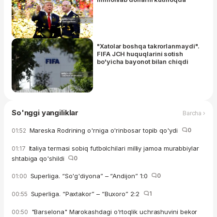
"Xatolar boshqa takrorlanmaydi".
FIFA JCH huquqlarini sotish
bo'yicha bayonot bilan chiqdi
So'nggi yangiliklar
Barcha ›
Mareska Rodrining o'rniga o'rinbosar topib qo'ydi
0
01:52
Italiya termasi sobiq futbolchilari milliy jamoa murabbiylar
01:17
shtabiga qo'shildi
0
Superliga. “So'g'diyona” – “Andijon” 1:0
0
01:00
Superliga. “Paxtakor” – “Buxoro” 2:2
1
00:55
"Barselona" Marokashdagi o'rtoqlik uchrashuvini bekor
00:50