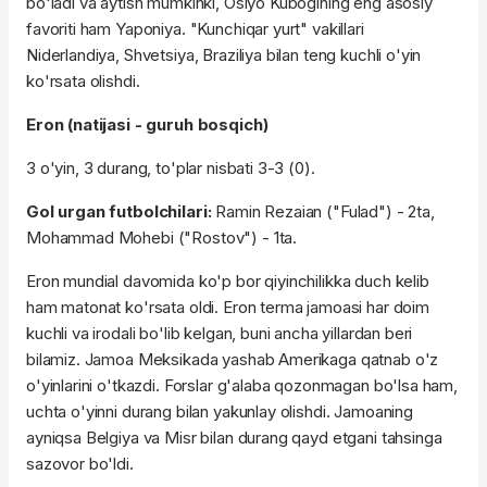
bo'ladi va aytish mumkinki, Osiyo Kubogining eng asosiy
favoriti ham Yaponiya. "Kunchiqar yurt" vakillari
Niderlandiya, Shvetsiya, Braziliya bilan teng kuchli o'yin
ko'rsata olishdi.
Eron (natijasi - guruh bosqich)
3 o'yin, 3 durang, to'plar nisbati 3-3 (0).
Gol urgan futbolchilari:
Ramin Rezaian ("Fulad") - 2ta,
Mohammad Mohebi ("Rostov") - 1ta.
Eron mundial davomida ko'p bor qiyinchilikka duch kelib
ham matonat ko'rsata oldi. Eron terma jamoasi har doim
kuchli va irodali bo'lib kelgan, buni ancha yillardan beri
bilamiz. Jamoa Meksikada yashab Amerikaga qatnab o'z
o'yinlarini o'tkazdi. Forslar g'alaba qozonmagan bo'lsa ham,
uchta o'yinni durang bilan yakunlay olishdi. Jamoaning
ayniqsa Belgiya va Misr bilan durang qayd etgani tahsinga
sazovor bo'ldi.