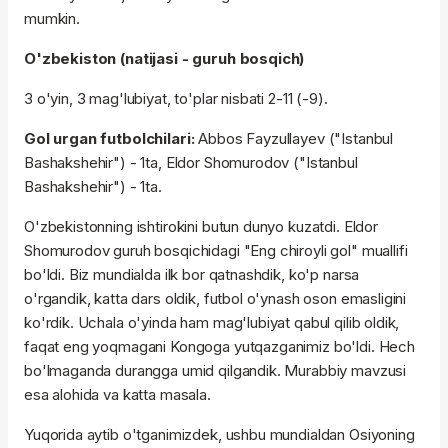
mumkin.
O'zbekiston (natijasi - guruh bosqich)
3 o'yin, 3 mag'lubiyat, to'plar nisbati 2-11 (-9).
Gol urgan futbolchilari:
Abbos Fayzullayev ("Istanbul
Bashakshehir") - 1ta, Eldor Shomurodov ("Istanbul
Bashakshehir") - 1ta.
O'zbekistonning ishtirokini butun dunyo kuzatdi. Eldor
Shomurodov guruh bosqichidagi "Eng chiroyli gol" muallifi
bo'ldi. Biz mundialda ilk bor qatnashdik, ko'p narsa
o'rgandik, katta dars oldik, futbol o'ynash oson emasligini
ko'rdik. Uchala o'yinda ham mag'lubiyat qabul qilib oldik,
faqat eng yoqmagani Kongoga yutqazganimiz bo'ldi. Hech
bo'lmaganda durangga umid qilgandik. Murabbiy mavzusi
esa alohida va katta masala.
Yuqorida aytib o'tganimizdek, ushbu mundialdan Osiyoning