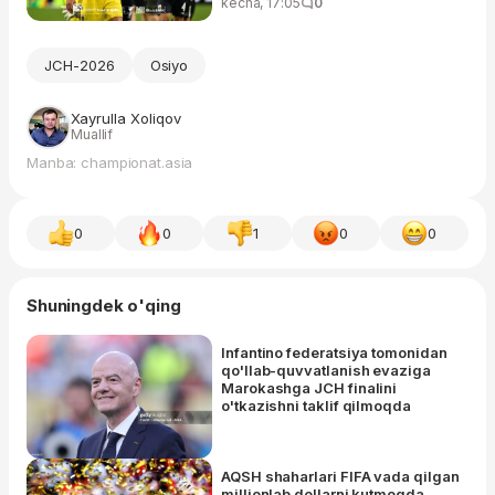
kecha, 17:05
0
JCH-2026
Osiyo
Xayrulla Xoliqov
Muallif
Manba: championat.asia
0
0
1
0
0
Shuningdek o'qing
Infantino federatsiya tomonidan
qo'llab-quvvatlanish evaziga
Marokashga JCH finalini
o'tkazishni taklif qilmoqda
AQSH shaharlari FIFA vada qilgan
millionlab dollarni kutmoqda