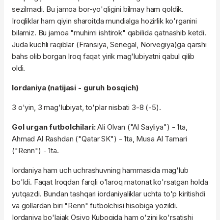
sezilmadi. Bu jamoa bor-yo'qligini bilmay ham qoldik.
Iroqliklar ham qiyin sharoitda mundialga hozirlik ko'rganini
bilamiz. Bu jamoa "muhimi ishtirok" qabilida qatnashib ketdi.
Juda kuchli raqiblar (Fransiya, Senegal, Norvegiya)ga qarshi
bahs olib borgan Iroq faqat yirik mag'lubiyatni qabul qilib
oldi.
Iordaniya (natijasi - guruh bosqich)
3 o'yin, 3 mag'lubiyat, to'plar nisbati 3-8 (-5).
Gol urgan futbolchilari:
Ali Olvan ("Al Sayliya") - 1ta,
Ahmad Al Rashdan ("Qatar SK") - 1ta, Musa Al Tamari
("Renn") - 1ta.
Iordaniya ham uch uchrashuvning hammasida mag'lub
bo'ldi. Faqat Iroqdan farqli o'laroq matonat ko'rsatgan holda
yutqazdi. Bundan tashqari iordaniyaliklar uchta to'p kiritishdi
va gollardan biri "Renn" futbolchisi hisobiga yozildi.
Iordaniya bo'lajak Osiyo Kubogida ham o'zini ko'rsatishi