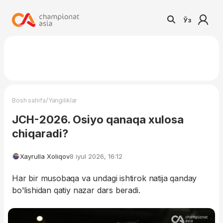
Ўз
/
Bosh sahifa
Yangiliklar
JCH-2026. Osiyo qanaqa xulosa
chiqaradi?
Xayrulla Xoliqov
8 iyul 2026, 16:12
Har bir musobaqa va undagi ishtirok natija qanday
bo'lishidan qatiy nazar dars beradi.