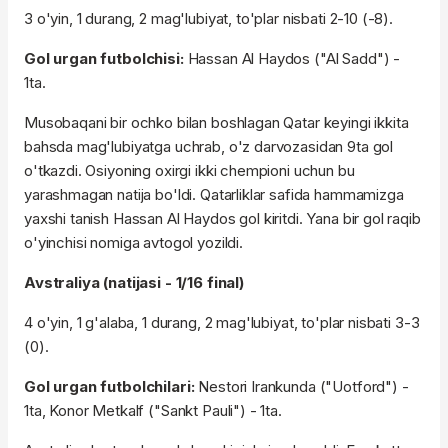
3 o'yin, 1 durang, 2 mag'lubiyat, to'plar nisbati 2-10 (-8).
Gol urgan futbolchisi:
Hassan Al Haydos ("Al Sadd") -
1ta.
Musobaqani bir ochko bilan boshlagan Qatar keyingi ikkita
bahsda mag'lubiyatga uchrab, o'z darvozasidan 9ta gol
o'tkazdi. Osiyoning oxirgi ikki chempioni uchun bu
yarashmagan natija bo'ldi. Qatarliklar safida hammamizga
yaxshi tanish Hassan Al Haydos gol kiritdi. Yana bir gol raqib
o'yinchisi nomiga avtogol yozildi.
Avstraliya (natijasi - 1/16 final)
4 o'yin, 1 g'alaba, 1 durang, 2 mag'lubiyat, to'plar nisbati 3-3
(0).
Gol urgan futbolchilari:
Nestori Irankunda ("Uotford") -
1ta, Konor Metkalf ("Sankt Pauli") - 1ta.