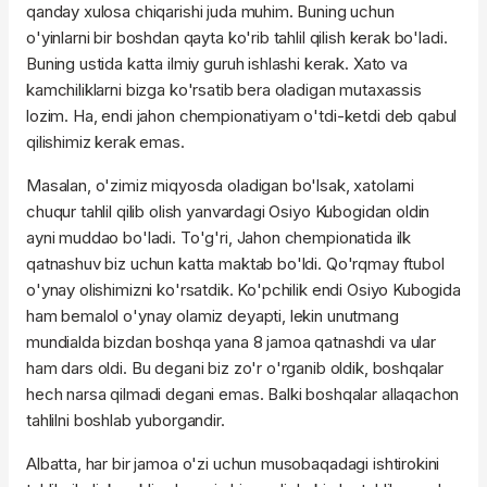
qanday xulosa chiqarishi juda muhim. Buning uchun
o'yinlarni bir boshdan qayta ko'rib tahlil qilish kerak bo'ladi.
Buning ustida katta ilmiy guruh ishlashi kerak. Xato va
kamchiliklarni bizga ko'rsatib bera oladigan mutaxassis
lozim. Ha, endi jahon chempionatiyam o'tdi-ketdi deb qabul
qilishimiz kerak emas.
Masalan, o'zimiz miqyosda oladigan bo'lsak, xatolarni
chuqur tahlil qilib olish yanvardagi Osiyo Kubogidan oldin
ayni muddao bo'ladi. To'g'ri, Jahon chempionatida ilk
qatnashuv biz uchun katta maktab bo'ldi. Qo'rqmay ftubol
o'ynay olishimizni ko'rsatdik. Ko'pchilik endi Osiyo Kubogida
ham bemalol o'ynay olamiz deyapti, lekin unutmang
mundialda bizdan boshqa yana 8 jamoa qatnashdi va ular
ham dars oldi. Bu degani biz zo'r o'rganib oldik, boshqalar
hech narsa qilmadi degani emas. Balki boshqalar allaqachon
tahlilni boshlab yuborgandir.
Albatta, har bir jamoa o'zi uchun musobaqadagi ishtirokini