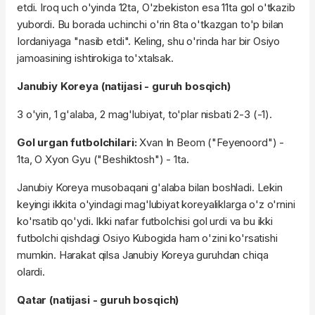
etdi. Iroq uch o'yinda 12ta, O'zbekiston esa 11ta gol o'tkazib
yubordi. Bu borada uchinchi o'rin 8ta o'tkazgan to'p bilan
Iordaniyaga "nasib etdi". Keling, shu o'rinda har bir Osiyo
jamoasining ishtirokiga to'xtalsak.
Janubiy Koreya (natijasi - guruh bosqich)
3 o'yin, 1 g'alaba, 2 mag'lubiyat, to'plar nisbati 2-3 (-1).
Gol urgan futbolchilari:
Xvan In Beom ("Feyenoord") -
1ta, O Xyon Gyu ("Beshiktosh") - 1ta.
Janubiy Koreya musobaqani g'alaba bilan boshladi. Lekin
keyingi ikkita o'yindagi mag'lubiyat koreyaliklarga o'z o'rnini
ko'rsatib qo'ydi. Ikki nafar futbolchisi gol urdi va bu ikki
futbolchi qishdagi Osiyo Kubogida ham o'zini ko'rsatishi
mumkin. Harakat qilsa Janubiy Koreya guruhdan chiqa
olardi.
Qatar (natijasi - guruh bosqich)