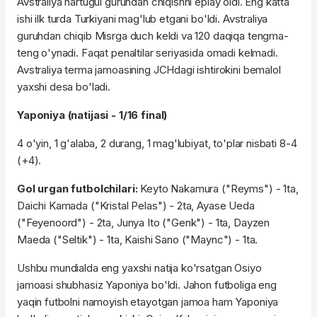
Avstraliya hartugul guruhdan chiqishni eplay oldi. Eng katta
ishi ilk turda Turkiyani mag'lub etgani bo'ldi. Avstraliya
guruhdan chiqib Misrga duch keldi va 120 daqiqa tengma-
teng o'ynadi. Faqat penaltilar seriyasida omadi kelmadi.
Avstraliya terma jamoasining JCHdagi ishtirokini bemalol
yaxshi desa bo'ladi.
Yaponiya (natijasi - 1/16 final)
4 o'yin, 1 g'alaba, 2 durang, 1 mag'lubiyat, to'plar nisbati 8-4
(+4).
Gol urgan futbolchilari:
Keyto Nakamura ("Reyms") - 1ta,
Daichi Kamada ("Kristal Pelas") - 2ta, Ayase Ueda
("Feyenoord") - 2ta, Junya Ito ("Genk") - 1ta, Dayzen
Maeda ("Seltik") - 1ta, Kaishi Sano ("Maync") - 1ta.
Ushbu mundialda eng yaxshi natija ko'rsatgan Osiyo
jamoasi shubhasiz Yaponiya bo'ldi. Jahon futboliga eng
yaqin futbolni namoyish etayotgan jamoa ham Yaponiya