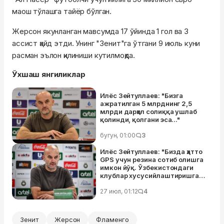
маош тўлашга тайёр бўлган.
Жерсон якунланган мавсумда 17 ўйинда 1 гол ва 3
ассист қайд этди. Унинг "Зенит"га ўтгани 9 июль куни
расман эълон қилиниши кутилмоқда.
Ўхшаш янгиликлар
Илёс Зейтуллаев: "Бизга
ажратилган 5 млрднинг 2,5
млрди дарҳол солиққа ушлаб
қолинди, қолгани эса..."
бугун, 01:00
3
Илёс Зейтуллаев: "Бизда ҳатто
GPS учун резина сотиб олишга
имкон йўқ. Ўзбекистондаги
клублар хусусийлаштиришга
тайёр эмас"
27 июл, 01:12
4
Зенит
Жерсон
Фламенго