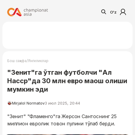
O'z
/
Бош саҳифа
Янгиликлар
"Зенит"га ўтган футболчи "Ал
Насср"да 30 млн евро маош олиши
мумкин эди
Mirjalol Normatov
3 июл 2025, 20:44
"Зенит" "Фламенго"га Жерсон Сантоснинг 25
миллион евролик товон пулини тўлаб берди.