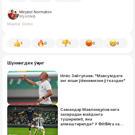
Mirjalol Normatov
Муаллиф
Манба: Globo
1
0
1
0
0
Шунингдек ўқинг
Илёс Зейтулаев: "Мавсумдаги
энг яхши ўйинимизни ўтказдик"
Самандар Мавлонқулов нега
захирадан майдонга
туширилиб, яна
алмаштирилди? У ФИФАга хат
ёздими?