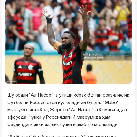
Шу орқали "Ал Насср"га ўтиши керак бўлган бразилиялик
футболчи Россия сари йўл оладиган бўлди. "Globo"
маълумотига кўра, Жерсон "Ал Насср"га ўтмаганидан
афсусда. Чунки у Россиядаги 4 мавсумида ҳам
Саудиядаги икки йиллик пулни ишлаб топа олмайди.
"Ал Насср" футболчи учун йилига 30 миллион евро