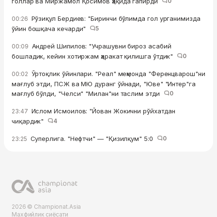
голлар ва Миржамол Қосимов ҳақида гапирди
0
Рўзиқул Бердиев: "Биринчи бўлимда гол урганимизда
00:26
ўйин бошқача кечарди"
5
Андрей Шипилов: "Учрашувни бироз асабий
00:09
бошладик, кейин хотиржам ҳаракат қилишга ўтдик"
0
Ўртоқлик ўйинлари. "Реал" меҳмонда "Ференцварош"ни
00:02
мағлуб этди, ПСЖ ва МЮ дуранг ўйнади, "Юве" "Интер"га
мағлуб бўлди, "Челси" "Милан"ни таслим этди
0
Ислом Исмоилов: "Йован Жокични рўйхатдан
23:47
чиқардик"
4
Суперлига. "Нефтчи" — "Қизилқум" 5:0
0
23:25
2026 © Championat.Asia
Махфийлик сиёсати