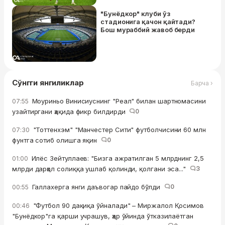
"Бунёдкор" клуби ўз
стадионига қачон қайтади?
Бош мураббий жавоб берди
Сўнгги янгиликлар
Барча ›
Моуриньо Винисиуснинг "Реал" билан шартномасини
07:55
узайтиргани ҳақида фикр билдирди
0
"Тоттенхэм" "Манчестер Сити" футболчисини 60 млн
07:30
фунтга сотиб олишга яқин
0
Илёс Зейтуллаев: "Бизга ажратилган 5 млрднинг 2,5
01:00
млрди дарҳол солиққа ушлаб қолинди, қолгани эса..."
3
Галлахерга янги даъвогар пайдо бўлди
0
00:55
"Футбол 90 дақиқа ўйналади" – Миржалол Қосимов
00:46
"Бунёдкор"га қарши учрашув, ҳар ўйинда ўтказилаётган