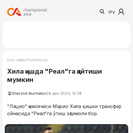
O'z
/
Бош саҳифа
Янгиликлар
Хила қишда "Реал"га қайтиши
мумкин
Sherzod Nurmatov
28 дек 2023, 15:38
"Лацио" ҳимоячиси Марио Хила қишки трансфер
ойнасида "Реал"га ўтиш эҳтимоли бор.