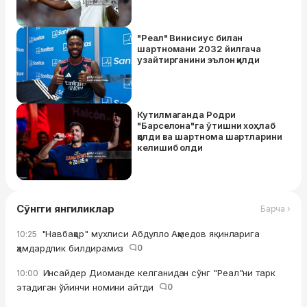
"Реал" Винисиус билан
шартномани 2032 йилгача
узайтирганини эълон қилди
Кутилмаганда Родри
"Барселона"га ўтишни хоҳлаб
қолди ва шартнома шартларини
келишиб олди
Сўнгги янгиликлар
Барча ›
"Навбаҳор" мухлиси Абдулло Аҳмедов яқинларига
10:25
ҳамдардлик билдирамиз
0
Инсайдер Диоманде келганидан сўнг "Реал"ни тарк
10:00
этадиган ўйинчи номини айтди
0