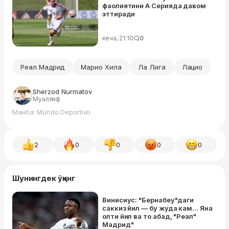
фаолиятини А Серияда давом
эттиради
кеча, 21:10
0
Реал Мадрид
Марио Хила
Ла Лига
Лацио
Sherzod Nurmatov
Муаллиф
Манба: Mundo Deportivo
2
0
0
0
0
Шунингдек ўқинг
Винисиус: "Бернабеу"даги
саккиз йил — бу жуда кам… Яна
олти йил ва то абад, "Реал"
Мадрид"