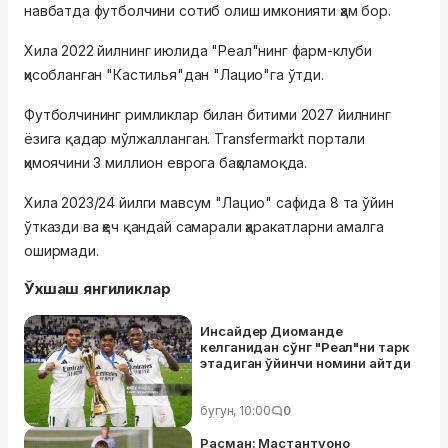
навбатда футболчини сотиб олиш имконияти ҳам бор.
Хила 2022 йилнинг июлида "Реал"нинг фарм-клуби
ҳисобланган "Кастилья"дан "Лацио"га ўтди.
Футболчининг римликлар билан битими 2027 йилнинг
ёзига қадар мўлжалланган. Transfermarkt портали
ҳимоячини 3 миллион еврога баҳоламоқда.
Хила 2023/24 йилги мавсум "Лацио" сафида 8 та ўйин
ўтказди ва ҳеч қандай самарали ҳаракатларни амалга
оширмади.
Ўхшаш янгиликлар
Инсайдер Диоманде
келганидан сўнг "Реал"ни тарк
этадиган ўйинчи номини айтди
бугун, 10:00
0
Расман: Мастантуоно