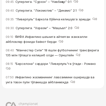
Суперлига. “Сурхон” – “Навбаҳор” 0:1
0
09:45
Суперлига. “Локомотив” – “Динамо” 2:1
0
09:40
"Ливерпуль" Баркола бўйича келишувга эришди
0
09:35
Суперлига. "Хоразм" – "Машъал" 2:0
0
09:30
ФИФА Инфантино шаънига айтилган жанжалли
09:10
айбловлар фонида баёнот берди
0
"Манчестер Сити" 18 ёшли футболчининг трансферига
08:40
135 млн тўлашга келишиб олди — Орнштейн
2
"Барселона" сардори "Ливерпуль"га ўтади - Романо
08:15
0
Инфантино жазманининг лавозимини оширишда ва
07:50
унга товон пули тўланишда айбланмоқда
0