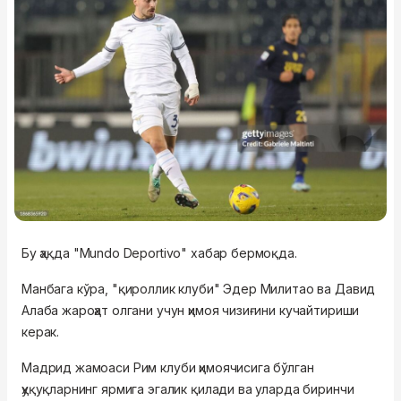
Бу ҳақда "Mundo Deportivo" хабар бермоқда.
Манбага кўра, "қироллик клуби" Эдер Милитао ва Давид
Алаба жароҳат олгани учун ҳимоя чизиғини кучайтириши
керак.
Мадрид жамоаси Рим клуби ҳимоячисига бўлган
ҳуқуқларнинг ярмига эгалик қилади ва уларда биринчи