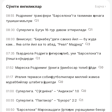
Сўнгги янгиликлар
Барча ›
Родрининг трансфери "Барселона"га тахминан қанчага
08:55
тушиши маълум
1
Суперлига. Бугун 16-тур давом эттирилади
1
08:30
Винисиус: "Бернабеу"даги саккиз йил — бу жуда
08:00
кам… Яна олти йил ва то абад, "Реал" Мадрид"
3
Гвардиола Родрига қўнғироқ қилиб, уни "Барселона"га
07:35
ўтишга кўндирди
1
Мареска Родрининг ўрнига ўринбосар топиб қўйди
0
01:52
Италия термаси собиқ футболчилари миллий жамоа
01:17
мураббийлар штабига қўшилди
0
Суперлига. “Сўғдиёна” – “Андижон” 1:0
0
01:00
Суперлига. “Пахтакор” – “Бухоро” 2:2
1
00:55
"Барселона" Марокашдаги ўртоқлик учрашувини бекор
00:50