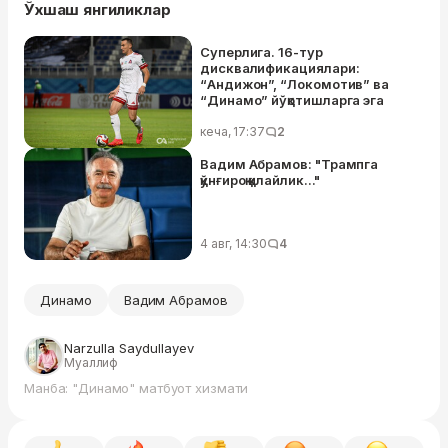
Ўхшаш янгиликлар
Суперлига. 16-тур
дисквалификациялари:
“Андижон”, “Локомотив” ва
“Динамо” йўқотишларга эга
кеча, 17:37
2
Вадим Абрамов: "Трампга
қўнғироқ қилайлик..."
4 авг, 14:30
4
Динамо
Вадим Абрамов
Narzulla Saydullayev
Муаллиф
Манба: "Динамо" матбуот хизмати