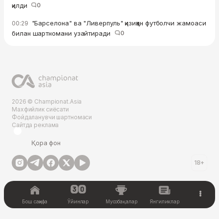
қилди
0
"Барселона" ва "Ливерпуль" қизиққан футболчи жамоаси
00:29
билан шартномани узайтиради
0
2026 © Championat.Asia
Махфийлик сиёсати
Фойдаланувчи шартномаси
Сайтда реклама
Қора фон
18+
Бош саҳифа
Ўйинлар
Мусобақалар
Янгиликлар