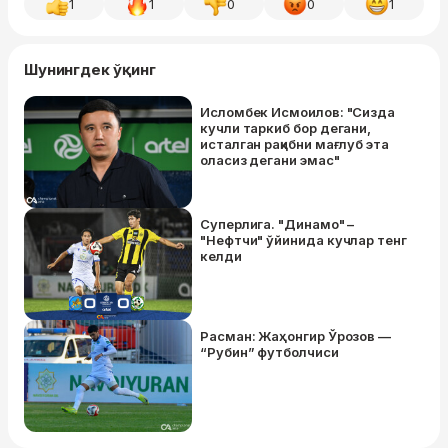
1
1
0
0
1
Шунингдек ўқинг
Исломбек Исмоилов: "Сизда
кучли таркиб бор дегани,
исталган рақибни мағлуб эта
оласиз дегани эмас"
Суперлига. "Динамо" –
"Нефтчи" ўйинида кучлар тенг
келди
Расман: Жаҳонгир Ўрозов —
“Рубин” футболчиси