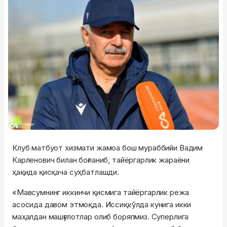
Клуб матбуот хизмати жамоа бош мураббийи Вадим
Карленович билан боғланиб, тайёргарлик жараёни
ҳақида қисқача суҳбатлашди.
«Мавсумнинг иккинчи қисмига тайёргарлик режа
асосида давом этмоқда. Иссиқкўлда кунига икки
маҳалдан машғулотлар олиб боряпмиз. Суперлига