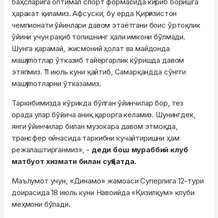
баҳсларига оптимал спорт формасида кириб боришга
ҳаракат қиламиз. Афсуски, бу ерда Қирғизистон
чемпионати ўйинлари давом этаётгани боис ўртоқлик
ўйини учун рақиб топишнинг ҳали имкони бўлмади.
Шунга қарамай, жисмоний ҳолат ва майдонда
машғулотлар ўтказиб тайёргарлик кўришда давом
этяпмиз. 11 июль куни қайтиб, Самарқандда сўнгги
машғулотларни ўтказамиз.
Таркибимизда кўрикда бўлган ўйинчилар бор, тез
орада улар бўйича аниқ қарорга келамиз. Шунингдек,
янги ўйинчилар билан музокара давом этмоқда,
трансфер ойнасида таркибни кучайтиришни ҳам
режалаштирганмиз», -
деди бош мураббий клуб
матбуот хизмати билан суҳбатда.
Маълумот учун, «Динамо» жамоаси Суперлига 12-тури
доирасида 18 июль куни Навоийда «Қизилқум» клуби
меҳмони бўлади.