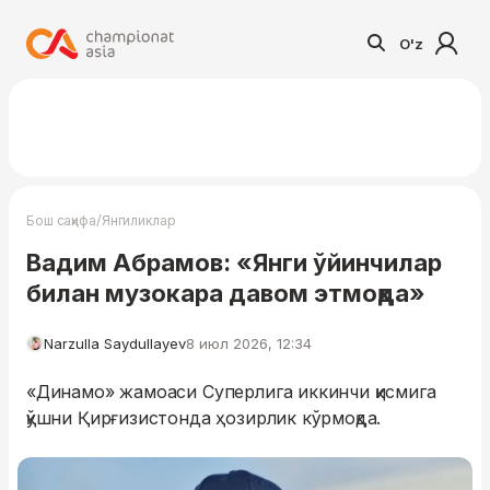
O'z
/
Бош саҳифа
Янгиликлар
Вадим Абрамов: «Янги ўйинчилар
билан музокара давом этмоқда»
Narzulla Saydullayev
8 июл 2026, 12:34
«Динамо» жамоаси Суперлига иккинчи қисмига
қўшни Қирғизистонда ҳозирлик кўрмоқда.