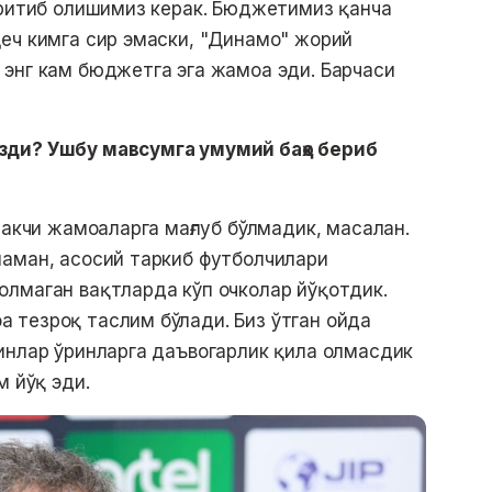
иритиб олишимиз керак. Бюджетимиз қанча
еч кимга сир эмаски, "Динамо" жорий
энг кам бюджетга эга жамоа эди. Барчаси
зди? Ушбу мавсумга умумий баҳо бериб
такчи жамоаларга мағлуб бўлмадик, масалан.
ламан, асосий таркиб футболчилари
лмаган вақтларда кўп очколар йўқотдик.
 тезроқ таслим бўлади. Биз ўтган ойда
инлар ўринларга даъвогарлик қила олмасдик
м йўқ эди.