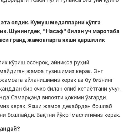
қдоридаги товон пули тўланса биз уни қўйиб
 эта олдик. Кумуш медалларни қўлга
ик. Шунингдек, "Насаф" билан уч маротаба
оаси гранд жамоаларга яхши қаршилик
ик кўриш осонроқ, айниқса руҳий
майдиган жамоа тузишимиз керак. Энг
 жамоага айланишимиз керак ва бу бизнинг
анддан бир очко билан олиб кетаётгани учун
нда Самарқанд вилояти ҳокими ўзгарди.
миз керак. Яхши жамоа декабрдан бошлаб
ни бошлайди. Вақтни йўқотмаслигимиз керак.
қандай?