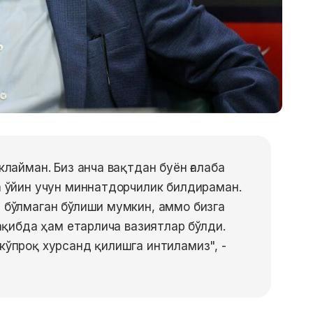
клайман. Биз анча вақтдан буён ғалаба
а ўйин учун миннатдорчилик билдираман.
 бўлмаган бўлиши мумкин, аммо бизга
рақибда ҳам етарлича вазиятлар бўлди.
кўпроқ хурсанд қилишга интиламиз", -