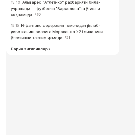
Альварес “Атлетико” раҳбарияти билан
15:40
учрашади — футболчи "Барселона"га ўтишни
хоҳламоқда
0
Инфантино федерация томонидан қўллаб-
15:15
қувватланиш эвазига Марокашга ЖЧ финалини
ўтказишни таклиф қилмоқда
1
Барча янгиликлар ›