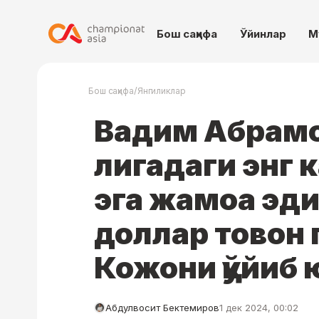
Бош саҳифа
Ўйинлар
М
/
Бош саҳифа
Янгиликлар
Вадим Абрам
лигадаги энг 
эга жамоа эди
доллар товон 
Кожони қўйиб
Абдулвосит Бектемиров
1 дек 2024, 00:02