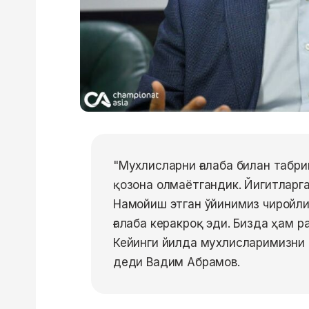
"Мухлисларни ғалаба билан табри
қозона олмаётгандик. Йигитларг
Намойиш этган ўйинимиз чиройли
ғалаба керакроқ эди. Бизда ҳам 
Кейинги йилда мухлисларимизни 
деди Вадим Абрамов.