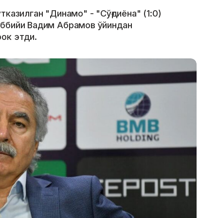
казилган "Динамо" - "Сўғдиёна" (1:0)
аббийи Вадим Абрамов ўйиндан
ок этди.