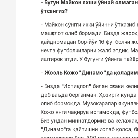
- Бугун Майкон яхши ўйнай олмаган
ўтсангиз?
- Майкон сўнгги икки ўйинни ўтказиб
машғулот олиб бормади. Бизда жароҳ
қайдномадан бор-йўғи 16 футболчи ж
нечта футболчиларни жалб этдик. Ма
иштирок этди. У бугунги ўйинга тайё
- Жоэль Кожо"Динамо"да қоладим
- Бизда "Истиқлол" билан оғзаки ке
деб ваъда берганман. Ҳозирги кунд
олиб бормоқда. Музокаралар якунлан
Кожо янги чақирув истамоқда, футб
Биз ундан миннатдормиз ва келажакд
"Динамо"га қайтишни истаб қолса, б