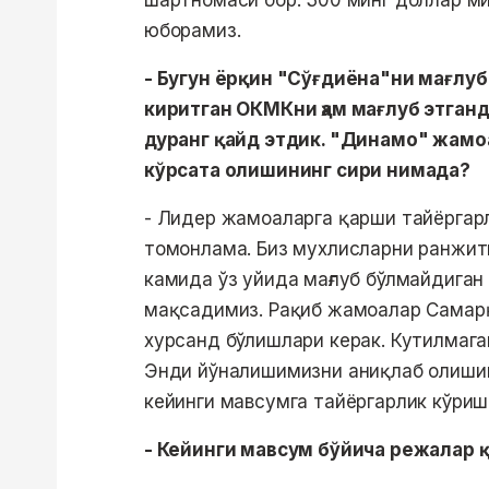
шартномаси бор. 300 минг доллар ми
юборамиз.
- Бугун ёрқин "Сўғдиёна"ни мағлуб
киритган ОКМКни ҳам мағлуб этганд
дуранг қайд этдик. "Динамо" жам
кўрсата олишининг сири нимада?
- Лидер жамоаларга қарши тайёргарл
томонлама. Биз мухлисларни ранжит
камида ўз уйида мағлуб бўлмайдиган
мақсадимиз. Рақиб жамоалар Самарқ
хурсанд бўлишлари керак. Кутилмага
Энди йўналишимизни аниқлаб олиши
кейинги мавсумга тайёргарлик кўриш
- Кейинги мавсум бўйича режалар 