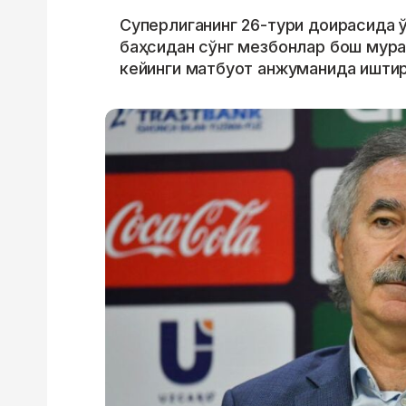
Суперлиганинг 26-тури доирасида ўт
баҳсидан сўнг мезбонлар бош мур
кейинги матбуот анжуманида иштир