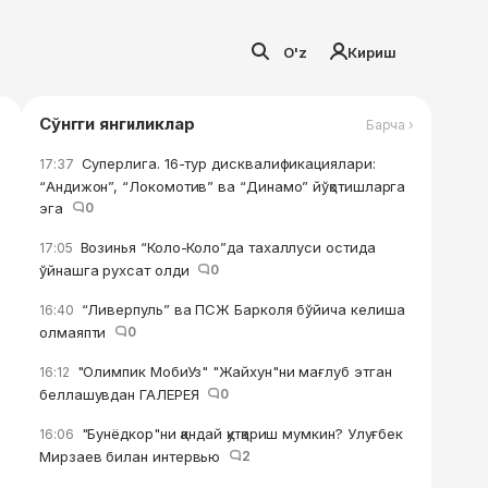
O'z
Кириш
Сўнгги янгиликлар
Барча ›
Суперлига. 16-тур дисквалификациялари:
17:37
“Андижон”, “Локомотив” ва “Динамо” йўқотишларга
эга
0
Возинья “Коло-Коло”да тахаллуси остида
17:05
ўйнашга рухсат олди
0
“Ливерпуль” ва ПСЖ Барколя бўйича келиша
16:40
олмаяпти
0
"Олимпик МобиУз" "Жайхун"ни мағлуб этган
16:12
беллашувдан ГАЛЕРЕЯ
0
"Бунёдкор"ни қандай қутқариш мумкин? Улуғбек
16:06
Мирзаев билан интервью
2