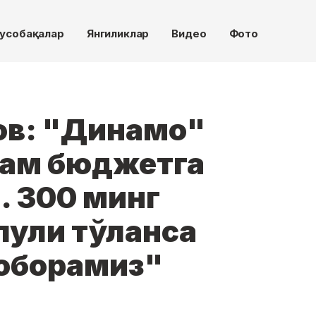
усобақалар
Янгиликлар
Видео
Фото
ов: "Динамо"
кам бюджетга
. 300 минг
пули тўланса
 юборамиз"