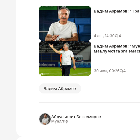
Вадим Абрамов: "Трампг
4 авг, 14:30
4
Вадим Абрамов: "Мун
маълумотга эга эмас
30 июл, 00:26
4
Вадим Абрамов
Абдулвосит Бектемиров
Муаллиф