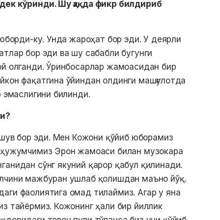
дек кўринди. Шу ҳақда фикр билдириб
 юборди-ку. Унда жароҳат бор эди. У деярли
атлар бор эди ва шу сабабли бугунги
ой олганди. Ўринбосарлар жамоасидан бир
йкон фақатгина ўйиндан олдинги машғулотда
р эмаслигини билинди.
и?
лишув бор эди. Мен Кожони қўйиб юборамиз
а ҳужумчимиз Эрон жамоаси билан музокара
ганидан сўнг якуний қарор қабул қилинади.
олчини мажбуран ушлаб қолишдан маъно йўқ.
аги фаолиятига омад тилаймиз. Агар у яна
из тайёрмиз. Кожонинг ҳали бир йиллик