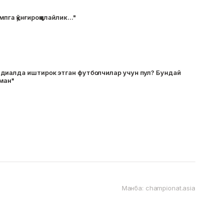
а қўнғироқ қилайлик..."
диалда иштирок этган футболчилар учун пул? Бундай
ман"
Манба: championat.asia