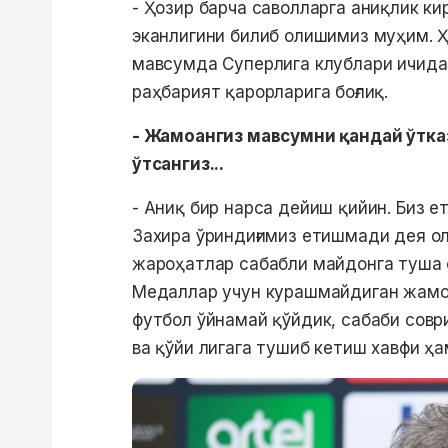
- Ҳозир барча саволларга аниқлик к
эканлигини билиб олишимиз муҳим. Ҳ
мавсумда Суперлига клублари ичида 
раҳбарият қарорларига боғлиқ.
- Жамоангиз мавсумни қандай ўтка
ўтсангиз...
- Аниқ бир нарса дейиш қийин. Биз е
Захира ўриндиғимиз етишмади дея о
жароҳатлар сабабли майдонга туша о
Медаллар учун курашмайдиган жамоа
футбол ўйнамай қўйдик, сабаби совр
ва қўйи лигага тушиб кетиш хавфи ҳа