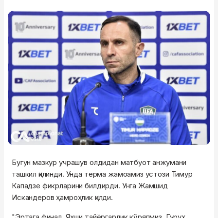
Бугун мазкур учрашув олдидан матбуот анжумани
ташкил қилинди. Унда терма жамоамиз устози Тимур
Кападзе фикрларини билдирди. Унга Жамшид
Искандеров ҳамроҳлик қилди.
"Эртага финал. Яхши тайёргарлик кўряпмиз. Гуруҳ