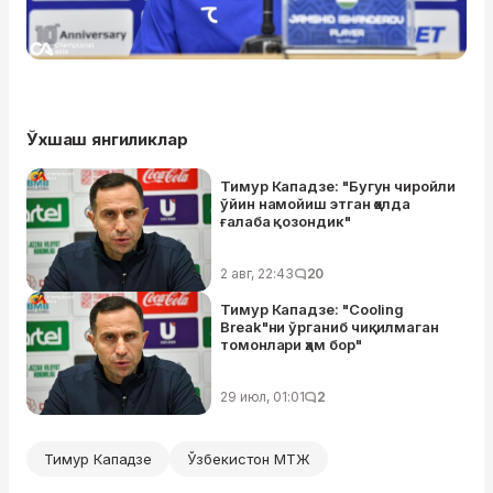
Ўхшаш янгиликлар
Тимур Кападзе: "Бугун чиройли
ўйин намойиш этган ҳолда
ғалаба қозондик"
2 авг, 22:43
20
Тимур Кападзе: "Cooling
Break"ни ўрганиб чиқилмаган
томонлари ҳам бор"
29 июл, 01:01
2
Тимур Кападзе
Ўзбекистон МТЖ