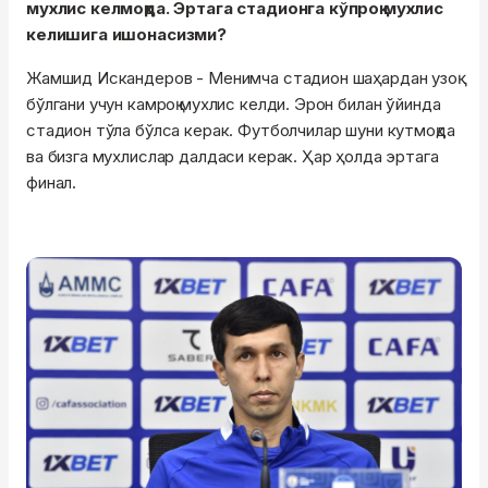
мухлис келмоқда. Эртага стадионга кўпроқ мухлис
келишига ишонасизми?
Жамшид Искандеров - Менимча стадион шаҳардан узоқ
бўлгани учун камроқ мухлис келди. Эрон билан ўйинда
стадион тўла бўлса керак. Футболчилар шуни кутмоқда
ва бизга мухлислар далдаси керак. Ҳар ҳолда эртага
финал.