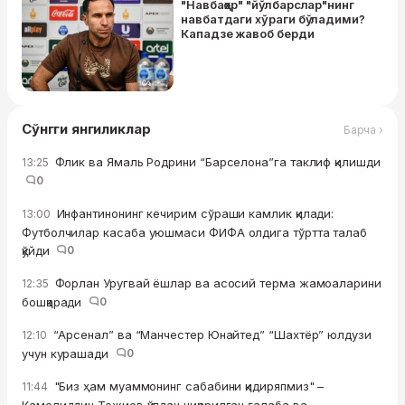
"Навбаҳор" "йўлбарслар"нинг
навбатдаги хўраги бўладими?
Кападзе жавоб берди
Сўнгги янгиликлар
Барча ›
Флик ва Ямаль Родрини “Барселона”га таклиф қилишди
13:25
0
Инфантинонинг кечирим сўраши камлик қилади:
13:00
Футболчилар касаба уюшмаси ФИФА олдига тўртта талаб
қўйди
0
Форлан Уругвай ёшлар ва асосий терма жамоаларини
12:35
бошқаради
0
“Арсенал” ва “Манчестер Юнайтед” “Шахтёр” юлдузи
12:10
учун курашади
0
"Биз ҳам муаммонинг сабабини қидиряпмиз" –
11:44