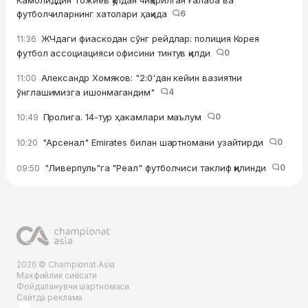
Камолиддин Тожиев қўлдан чиқарилган ғалаба ва
футболчиларнинг хатолари ҳақида
6
ЖЧдаги фиаскодан сўнг рейдлар: полиция Корея
11:36
футбол ассоциацияси офисини тинтув қилди
0
Александр Хомяков: "2:0'дан кейин вазиятни
11:00
ўнглашимизга ишонмагандим"
4
Пролига. 14-тур ҳакамлари маълум
0
10:49
"Арсенал" Emirates билан шартномани узайтирди
0
10:20
"Ливерпуль"га "Реал" футболчиси таклиф қилинди
0
09:50
2026 © Championat.Asia
Махфийлик сиёсати
Фойдаланувчи шартномаси
Сайтда реклама