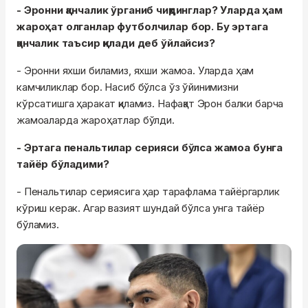
- Эронни қанчалик ўрганиб чиқдинглар? Уларда ҳам
жароҳат олганлар футболчилар бор. Бу эртага
қанчалик таъсир қилади деб ўйлайсиз?
- Эронни яхши биламиз, яхши жамоа. Уларда ҳам
камчиликлар бор. Насиб бўлса ўз ўйинимизни
кўрсатишга ҳаракат қиламиз. Нафақат Эрон балки барча
жамоаларда жароҳатлар бўлди.
- Эртага пенальтилар серияси бўлса жамоа бунга
тайёр бўладими?
- Пенальтилар сериясига ҳар тарафлама тайёргарлик
кўриш керак. Агар вазият шундай бўлса унга тайёр
бўламиз.