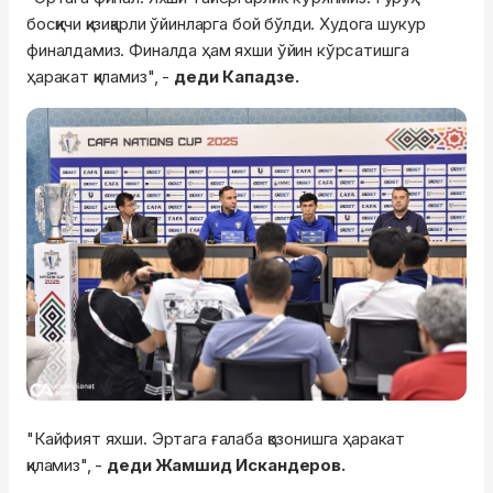
босқичи қизиқарли ўйинларга бой бўлди. Худога шукур
финалдамиз. Финалда ҳам яхши ўйин кўрсатишга
ҳаракат қиламиз", -
деди Кападзе.
"Кайфият яхши. Эртага ғалаба қозонишга ҳаракат
қиламиз", -
деди Жамшид Искандеров.