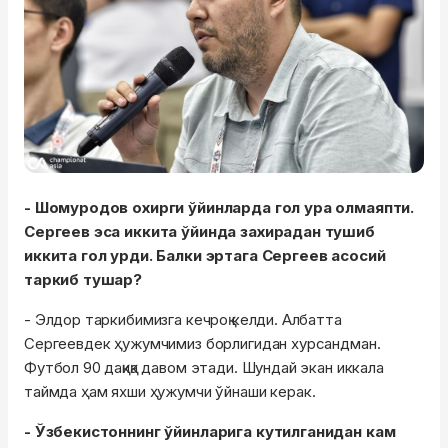
- Шомуродов охирги ўйинларда гол ура олмаяпти.
Сергеев эса иккита ўйинда захирадан тушиб
иккита гол урди. Балки эртага Сергеев асосий
таркиб тушар?
- Элдор таркибимизга кечроқ келди. Албатта
Сергеевдек ҳужумчимиз борлигидан хурсандман.
Футбол 90 дақиқа давом этади. Шундай экан иккала
таймда ҳам яхши ҳужумчи ўйнаши керак.
- Ўзбекистоннинг ўйинларига кутилганидан кам