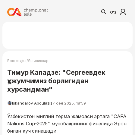
O'z
/
Бош саҳифа
Янгиликлар
Тимур Кападзе: "Сергеевдек
ҳужумчимиз борлигидан
хурсандман"
Iskandarov Abdulaziz
7 сен 2025, 18:59
Ўзбекистон миллий терма жамоаси эртага "CAFA
Nations Cup-2025" мусобақасининг финалида Эрон
билан куч синашади.