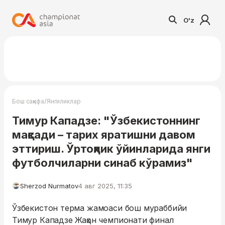
O'z
/
Бош саҳифа
Янгиликлар
Тимур Кападзе: "Ўзбекистоннинг
мақсади – тарих яратишни давом
эттириш. Ўртоқлик ўйинларида янги
футболчиларни синаб кўрамиз"
Sherzod Nurmatov
4 авг 2025, 11:35
Ўзбекистон терма жамоаси бош мураббийи
Тимур Кападзе Жаҳон чемпионати финал