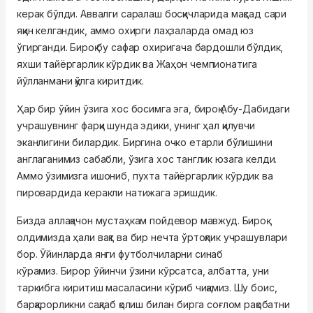
керак бўлди. Аввалги саралаш босқичларида мақсад сари
яқин келгандик, аммо охирги лаҳзаларда омад юз
ўгирганди. Бироқ бу сафар охиригача бардошли бўлдик,
яхши тайёргарлик кўрдик ва Жаҳон чемпионатига
йўлланмани қўлга киритдик.
Ҳар бир ўйин ўзига хос босимга эга, бироқ Абу-Дабидаги
учрашувнинг фарқи шунда эдики, унинг ҳал қилувчи
эканлигини билардик. Биргина очко етарли бўлишини
англаганимиз сабабли, ўзига хос танглик юзага келди.
Аммо ўзимизга ишониб, пухта тайёргарлик кўрдик ва
пировардида керакли натижага эришдик.
Бизда аллақачон мустаҳкам пойдевор мавжуд. Бироқ
олдимизда ҳали вақт ва бир нечта ўртоқлик учрашувлари
бор. Ўйинларда янги футболчиларни синаб
кўрамиз. Бирор ўйинчи ўзини кўрсатса, албатта, уни
таркибга киритиш масаласини кўриб чиқамиз. Шу боис,
барқарорликни сақлаб қолиш билан бирга соғлом рақобатни