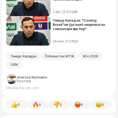
2 авг, 22:43
20
Тимур Кападзе: "Cooling
Break"ни ўрганиб чиқилмаган
томонлари ҳам бор"
29 июл, 01:01
2
Тимур Кападзе
Ўзбекистон МТЖ
ЖЧ-2026
ОФК
Sherzod Nurmatov
Муаллиф
Манба: the-afc.com
5
0
2
0
0