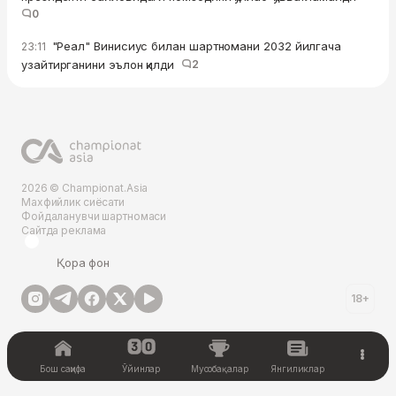
0
"Реал" Винисиус билан шартномани 2032 йилгача
23:11
узайтирганини эълон қилди
2
2026 © Championat.Asia
Махфийлик сиёсати
Фойдаланувчи шартномаси
Сайтда реклама
Қора фон
18+
Бош саҳифа
Ўйинлар
Мусобақалар
Янгиликлар