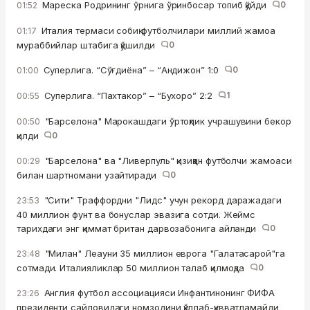
Мареска Родрининг ўрнига ўринбосар топиб қўйди
0
01:52
Италия термаси собиқ футболчилари миллий жамоа
01:17
мураббийлар штабига қўшилди
0
Суперлига. “Сўғдиёна” – “Андижон” 1:0
0
01:00
Суперлига. “Пахтакор” – “Бухоро” 2:2
1
00:55
"Барселона" Марокашдаги ўртоқлик учрашувини бекор
00:50
қилди
0
"Барселона" ва "Ливерпуль" қизиққан футболчи жамоаси
00:29
билан шартномани узайтиради
0
"Сити" Траффордни "Лидс" учун рекорд даражадаги
23:53
40 миллион фунт ва бонуслар эвазига сотди. Жеймс
тарихдаги энг қиммат британ дарвозабонига айланди
0
"Милан" Леауни 35 миллион еврога "Галатасарой"га
23:48
сотмади. Италияликлар 50 миллион талаб қилмоқда
0
Англия футбол ассоциацияси Инфантинонинг ФИФА
23:26
президенти сайловидаги номзодини қўллаб-қувватламайди