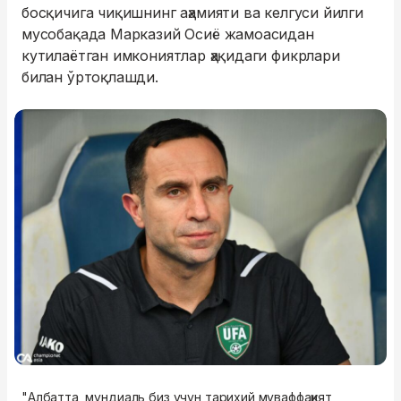
босқичига чиқишнинг аҳамияти ва келгуси йилги
мусобақада Марказий Осиё жамоасидан
кутилаётган имкониятлар ҳақидаги фикрлари
билан ўртоқлашди.
"Албатта, мундиаль биз учун тарихий муваффақият