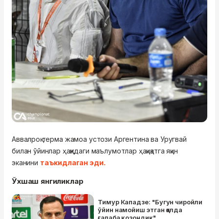
Аввалроқ терма жамоа устози Аргентина ва Уругвай
билан ўйинлар ҳақидаги маълумотлар ҳақиқатга яқин
эканини
таъкидлаган эди.
Ўхшаш янгиликлар
Тимур Кападзе: "Бугун чиройли
ўйин намойиш этган ҳолда
ғалаба қозондик"