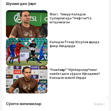
Шунингдек ўқинг
Факт. Тимур Кападзе
Суперлигада "Нефтчи"га
ютқазмаган
Кападзе Ўткир Юсупов ҳақида
фикр билдирди
"Навбаҳор" "йўлбарслар"нинг
навбатдаги хўраги бўладими?
Кападзе жавоб берди
Сўнгги янгиликлар
Барча ›