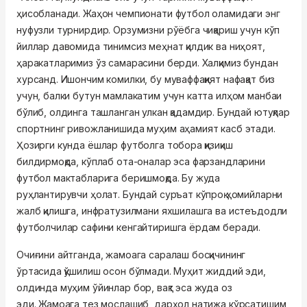
ҳисобланади. Жаҳон чемпионати футбол оламидаги энг
нуфузли турнирдир. Орзумизни рўёбга чиқариш учун кўп
йиллар давомида тинимсиз меҳнат қилдик ва ниҳоят,
ҳаракатларимиз ўз самарасини берди. Халқимиз бундан
хурсанд. Ишончим комилки, бу муваффақият нафақат биз
учун, балки бутун мамлакатим учун катта илҳом манбаи
бўлиб, олдинга ташланган улкан қадамдир. Бундай ютуқлар
спортнинг ривожланишида муҳим аҳамият касб этади.
Ҳозирги кунда ёшлар футболга тобора қизиқиш
билдирмоқда, кўплаб ота-оналар эса фарзандларини
футбол мактабларига беришмоқда. Бу жуда
руҳлантирувчи ҳолат. Бундай суръат кўпроқ ҳомийларни
жалб қилишга, инфратузилмани яхшилашга ва истеъдодли
футболчилар сафини кенгайтиришга ёрдам беради.
Очиғини айтганда, жамоага саралаш босқичининг
ўртасида қўшилиш осон бўлмади. Муҳит жиддий эди,
олдинда муҳим ўйинлар бор, вақт эса жуда оз
эди. Жамоага тез мослашиб, дарҳол натижа кўрсатишим