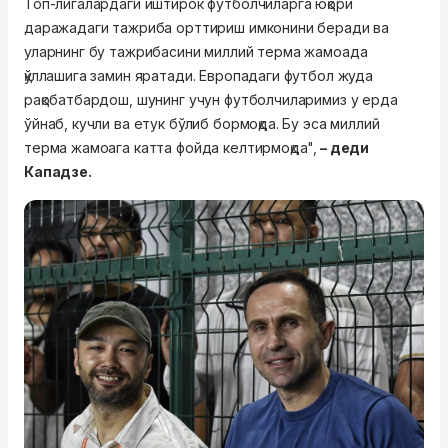
Топ-лигалардаги иштирок футболчиларга юқори
даражадаги тажриба орттириш имконини беради ва
уларнинг бу тажрибасини миллий терма жамоада
қўллашига замин яратади. Европадаги футбол жуда
рақобатбардош, шунинг учун футболчиларимиз у ерда
ўйнаб, кучли ва етук бўлиб бормоқда. Бу эса миллий
терма жамоага катта фойда келтирмоқда",
– деди
Кападзе.