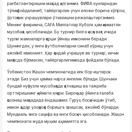
рағбатлантиришни мақсад қилганмиз. ФИФА кунларидан
тўлиқ фойдаланиб, тайёргарлик учун иложи борича кўпроқ
ўртоқлик учрашувлари ўтказишни режалаштирганмиз.
Менинг фикримча, CAFA Миллатлар Кубоги ҳам қимматли
мусобақа ҳисобланади. Бу турнир бизга қисқа вақт ичида
турли жамоаларга қарши ўйнаш имконини беради.
Шунингдек, у янги футболчиларни синаб кўриш учун
ажойиб имконият. Ҳар қандай учрашув ва турнир, кичик
миқёсда бўлмасин, тайёргарлигимизда фойдали бўлади.
Ўзбекистон Жаҳон чемпионатида илк бор иштирок
этади. Биз учун ҳамма нарса янгилик бўлади. Шунчаки
бундай нуфузли мусобақада қатнашиш ва тажриба
орттиришнинг қиймати юқори. Бироқ ҳар ўйинга ғалаба
қозониш мақсадида ёндашамиз. Гуруҳ босқичидан ўтиб,
имкон қадар узоқроққа боришга эришсак, ажойиб бўларди.
Мундиаль янги саҳифа ва янги босқич ҳисобланади. Жаҳон
чемпионати жуда муҳим аҳамиятга эга.